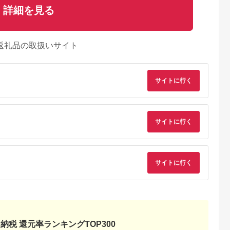
詳細を見る
返礼品の取扱いサイト
サイトに行く
るさとプレミ
出典：JALふるさと納税
出典：ふるラボ
出典：auPAYふるさと
サイトに行く
アム
大磯町
沖縄県 石垣市
北海道 富良野市
長野県 塩尻市
9-06 大磯迎
石垣島の自然を満喫！
北海道富良野市 日本
信州健康ランド ギフ
食事券
石垣島1日アクティビ
旅行 地域限定旅行ク
ト券（1000円券×9
00円分）【
ティ (利用券 1名様分)
ーポン90,000円分
枚） | 信州健康ラン
5.0
5.0
5.0
5.0
サイトに行く
大磯町 お惣
NS-2
サウナ 大浴場 ボディ
69,000
50,000
300,000
34,000
 大磯名産品
ケア リラクゼーショ
円
寄付金額:
円
寄付金額:
円
寄付金額:
円
 おつまみ
ン 施設 宿泊 家族連
の日 贈答品
長野県 塩尻市
の日 ギフト
品 敬老の日
名地元店 こ
磯グルメ 】
納税 還元率ランキングTOP300