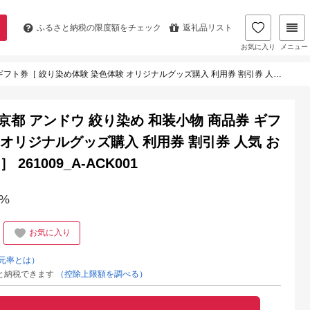
ふるさと納税の
限度額をチェック
返礼品リスト
お気に入り
メニュー
験 オリジナルグッズ購入 利用券 割引券 人気 おすすめ 送料無料 ふるさと納税 ］ 261009_A-ACK001
｜京都 アンドウ 絞り染め 和装小物 商品券 ギフ
 オリジナルグッズ購入 利用券 割引券 人気 お
61009_A-ACK001
%
お気に入り
元率とは）
と納税できます
（控除上限額を調べる）