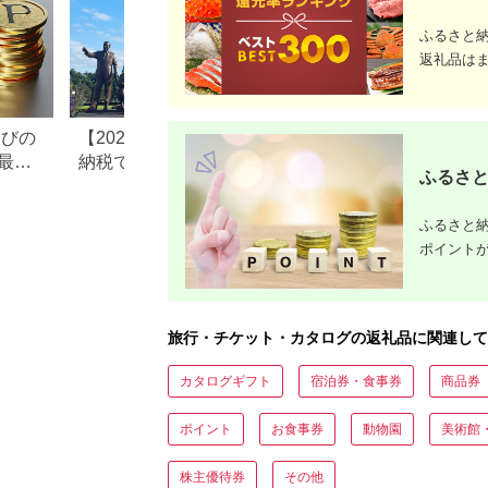
ふるさと
返礼品は
なびの
【2026年最新版】ふるさと
ふるさと納税、年
最大
納税でディズニー返礼品は
で30万円寄付でき
ふるさと
もらえる？ホテル・チケッ
すめ返礼品も紹介
ト・公式グッズを徹底解説
ふるさと納
ポイント
旅行・チケット・カタログの返礼品に関連して
カタログギフト
宿泊券・食事券
商品券
ポイント
お食事券
動物園
美術館
株主優待券
その他