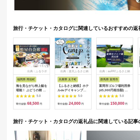
旅行・チケット・カタログに関連しているおすすめの返
出典：ふるラボ
出典：楽天ふるさと納
出典：auPAYふるさと納
税
税
福岡県 岡垣町
兵庫県 太子町
群馬県 富岡市
海を見ながら特上鮨を
【ふるさと納税】ホテ
富岡市ゴルフ場利用券
堪能！ ぶどうの樹 鮨
ルdeデイキャンプ体
(45,000円相当額) ゴ
屋台ペア お食事券 海
験チケット
ルフ チケット 平日 土
5.0
5.0
5.0
鮮 海 屋台 食事 ペア
【1364991】
日 祝日 プレー券 関東
68,500
24,000
150,000
福岡県 岡垣町
群馬県 首都圏 F20E-
寄付金額:
円
寄付金額:
円
寄付金額:
円
382
旅行・チケット・カタログの返礼品に関連している記事