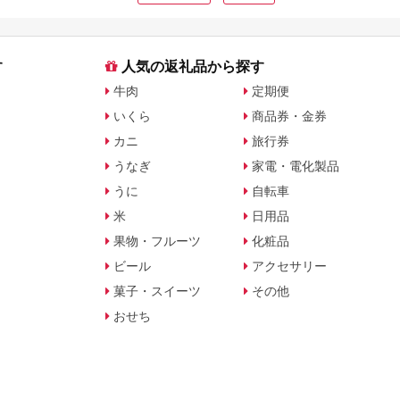
す
人気の返礼品から探す
牛肉
定期便
いくら
商品券・金券
カニ
旅行券
うなぎ
家電・電化製品
うに
自転車
米
日用品
果物・フルーツ
化粧品
ビール
アクセサリー
菓子・スイーツ
その他
おせち