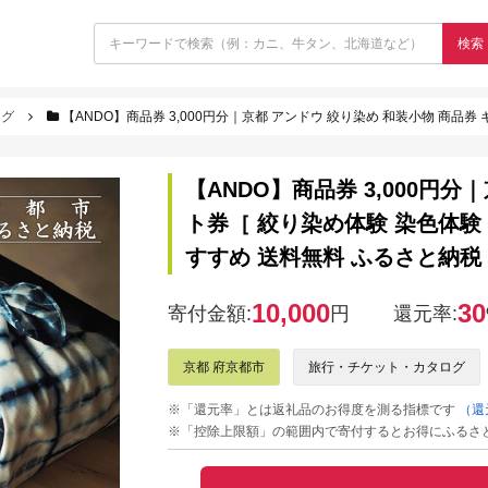
検索
ログ
【ANDO】商品券 3,000円分｜京都 アンドウ 絞り染め 和装小物 商品券 ギフト券［ 絞り染め体験 染色体
【ANDO】商品券 3,000円分
ト券［ 絞り染め体験 染色体験
すすめ 送料無料 ふるさと納税 ］ 2
10,000
30
寄付金額:
円
還元率:
京都 府京都市
旅行・チケット・カタログ
※「還元率」とは返礼品のお得度を測る指標です
（還
※「控除上限額」の範囲内で寄付するとお得にふるさ