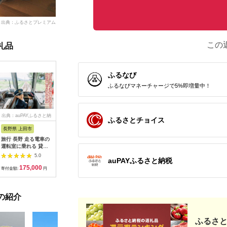
出典：ふるさとプレミアム
この
礼品
ふるなび
ふるなびマネーチャージで5%即増量中！
出典：auPAYふるさと納
出典：dショッピングふ
出典：auPAYふるさと納
出典：ふ
ふるさとチョイス
税
るさと納税
税
長野県 上田市
岐阜県 可児市
静岡県 伊東市
神奈川県 
旅行 長野 走る電車の
富士カントリー可児ク
伊東園ホテル・伊東園
159-200
運転室に乗れる 貸切
ラブ利用券（150,000
ホテル別館・伊東園ホ
賓舘 お
列車でお仕事体験 体
円分）【0018-007】
テル松川館 ご宿泊券
F（50,0
5.0
5.0
5.0
auPAYふるさと納税
験 チケット 電車 鉄道
1泊2日2食付き(1名様
神奈川県 
175,000
500,000
30,000
1
列車 サービス 子供 子
分:GAタイプ)
菜 手作り
寄付金額:
円
寄付金額:
円
寄付金額:
円
寄付金額:
ども こども 家族 長野
【1044937】
和風おかず
県
お土産 父
揚げ物 母
の紹介
お歳暮 食
おかず 有
だわり 大
ふるさと