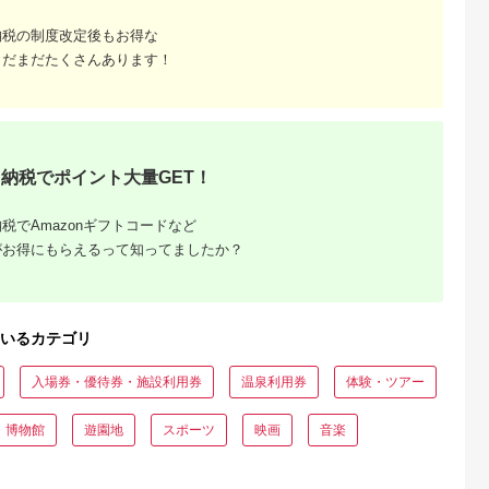
納税の制度改定後もお得な
まだまだたくさんあります！
収いくら
る？おす
納税でポイント大量GET！
税でAmazonギフトコードなど
がお得にもらえるって知ってましたか？
いるカテゴリ
入場券・優待券・施設利用券
温泉利用券
体験・ツアー
・博物館
遊園地
スポーツ
映画
音楽