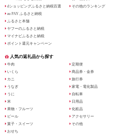
dショッピングふるさと納税百選
その他のランキング
au PAY ふるさと納税
ふるさと本舗
ヤフーのふるさと納税
マイナビふるさと納税
ポイント還元キャンペーン
人気の返礼品から探す
牛肉
定期便
いくら
商品券・金券
カニ
旅行券
うなぎ
家電・電化製品
うに
自転車
米
日用品
果物・フルーツ
化粧品
ビール
アクセサリー
菓子・スイーツ
その他
おせち