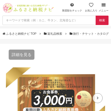
限度額をチェック
お気に入り
メニュー
検索
ふるさと納税ナビ TOP
返礼品検索
旅行・チケット・カタログ
詳細を見る