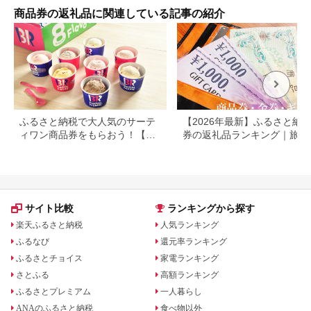
商品券の返礼品に関連している記事の紹介
ふるさと納税で大人気のサーテ
【2026年最新】ふるさと納税
ィワン商品券をもらおう！【静
券の返礼品ランキング｜旅行
岡県小山町】
券・食事券・商品券を比較
サイト比較
ランキングから探す
楽天ふるさと納税
人気ランキング
ふるなび
還元率ランキング
ふるさとチョイス
家電ランキング
さとふる
高額ランキング
ふるさとプレミアム
一人暮らし
ANAのふるさと納税
食べ物以外