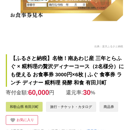
出典：楽天ふるさと納税
【ふるさと納税】名物！南あわじ産 三年とらふ
ぐ × 糀料理の贅沢ディナーコース（2名様分）に
も使える お食事券 3000円×6枚 | ふぐ 食事券 ラ
ンチ ディナー 糀料理 発酵 和食 有田川町
60,000
30
寄付金額:
円
還元率:
%
和歌山県 有田川町
旅行・チケット・カタログ
商品券
お気に入り