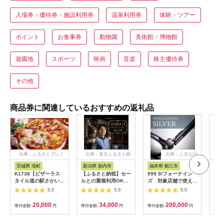
入場券・優待券・施設利用券
温泉利用券
体験・ツアー
ポイント
お食事券
動物園
美術館・博物館
遊園地
スポーツ
映画
音楽
株主優待券
その他
商品券に関連しているおすすめの返礼品
出典：ふるさとプレミ
出典：楽天ふるさと納
出典：ふるなび
アム
税
茨城県 境町
新潟県 胎内市
福井県 鯖江市
山
K1738【ピザーラス
【ふるさと納税】セー
999.9/フォーナイン
商品
タイル道の駅さかい店
ルとの重複利用OK
ズ 対象店舗で使える
ナシ
限定】ピザーラ利用券
10,000円相当オーダ
眼鏡引換券（6万円相
し 
5.0
5.0
5.0
(6,000円相当)
ーシャツお仕立券【ビ
当）Silver np m [N-
ッグヴィジョン】
11401]
20,000
34,000
200,000
寄付金額:
円
寄付金額:
円
寄付金額:
円
寄付