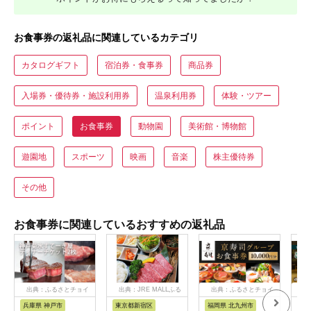
お食事券の返礼品に関連しているカテゴリ
カタログギフト
宿泊券・食事券
商品券
入場券・優待券・施設利用券
温泉利用券
体験・ツアー
ポイント
お食事券
動物園
美術館・博物館
遊園地
スポーツ
映画
音楽
株主優待券
その他
お食事券に関連しているおすすめの返礼品
出典：ふるさとチョイ
出典：JRE MALLふる
出典：ふるさとチョイ
出
ス
さと納税
ス
兵庫県 神戸市
東京都新宿区
福岡県 北九州市
兵