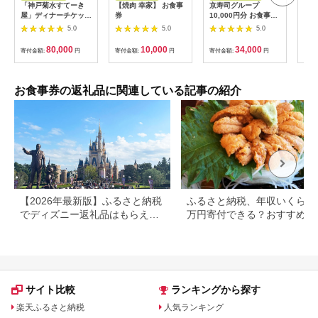
「神戸菊水すてーき
【焼肉 幸家】 お食事
京寿司グループ
【ふ
屋」ディナーチケット
券
10,000円分 お食事券
テル
（2枚）
1000円×10枚 食事チ
・ 
5.0
5.0
5.0
ケット チケット 寿司
分 (
福岡県 北九州市
【宿
80,000
10,000
34,000
寄付金額:
円
寄付金額:
円
寄付金額:
円
寄付
場券
ホテ
素泊
泊2
お食事券の返礼品に関連している記事の紹介
大浴
フェ
ナー
【2026年最新版】ふるさと納税
ふるさと納税、年収いくらで3
でディズニー返礼品はもらえ
万円寄付できる？おすすめ返
る？ホテル・チケット・公式グ
品も紹介
ッズを徹底解説
サイト比較
ランキングから探す
楽天ふるさと納税
人気ランキング