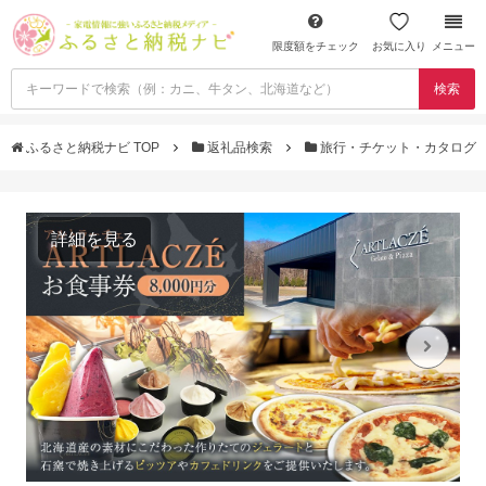
限度額をチェック
お気に入り
メニュー
検索
ふるさと納税ナビ TOP
返礼品検索
旅行・チケット・カタログ
詳細を見る