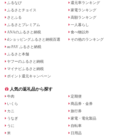
ふるなび
還元率ランキング
ふるさとチョイス
家電ランキング
さとふる
高額ランキング
ふるさとプレミアム
一人暮らし
ANAのふるさと納税
食べ物以外
dショッピングふるさと納税百選
その他のランキング
au PAY ふるさと納税
ふるさと本舗
ヤフーのふるさと納税
マイナビふるさと納税
ポイント還元キャンペーン
人気の返礼品から探す
牛肉
定期便
いくら
商品券・金券
カニ
旅行券
うなぎ
家電・電化製品
うに
自転車
米
日用品