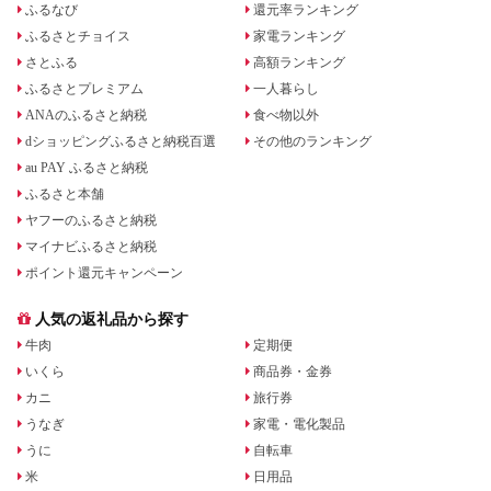
ふるなび
還元率ランキング
ふるさとチョイス
家電ランキング
さとふる
高額ランキング
ふるさとプレミアム
一人暮らし
ANAのふるさと納税
食べ物以外
dショッピングふるさと納税百選
その他のランキング
au PAY ふるさと納税
ふるさと本舗
ヤフーのふるさと納税
マイナビふるさと納税
ポイント還元キャンペーン
人気の返礼品から探す
牛肉
定期便
いくら
商品券・金券
カニ
旅行券
うなぎ
家電・電化製品
うに
自転車
米
日用品