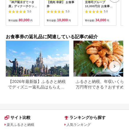
「神戸菊水すてーき
【焼肉 幸家】 お食事
京寿司グループ
【 
屋」ディナーチケット
券
10,000円分 お食事券
レン
（2枚）
1000円×10枚 食事チ
テ 
5.0
5.0
5.0
ケット チケット 寿司
コー
福岡県 北九州市
様分
80,000
10,000
34,000
寄付金額:
円
寄付金額:
円
寄付金額:
円
寄付
お食事券の返礼品に関連している記事の紹介
【2026年最新版】ふるさと納税
ふるさと納税、年収いくらで3
でディズニー返礼品はもらえ
万円寄付できる？おすすめ返
る？ホテル・チケット・公式グ
品も紹介
ッズを徹底解説
サイト比較
ランキングから探す
楽天ふるさと納税
人気ランキング