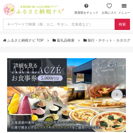
限度額をチェック
お気に入り
メニュー
検索
ふるさと納税ナビ TOP
返礼品検索
旅行・チケット・カタログ
詳細を見る