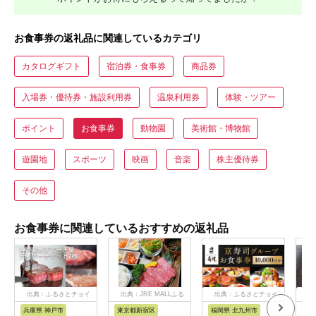
お食事券の返礼品に関連しているカテゴリ
カタログギフト
宿泊券・食事券
商品券
入場券・優待券・施設利用券
温泉利用券
体験・ツアー
ポイント
お食事券
動物園
美術館・博物館
遊園地
スポーツ
映画
音楽
株主優待券
その他
お食事券に関連しているおすすめの返礼品
出典：ふるさとチョイ
出典：JRE MALLふる
出典：ふるさとチョイ
出
ス
さと納税
ス
兵庫県 神戸市
東京都新宿区
福岡県 北九州市
愛