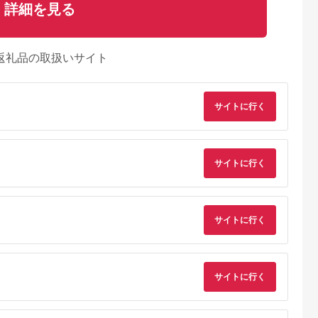
詳細を見る
返礼品の取扱いサイト
サイトに行く
サイトに行く
サイトに行く
るさとチョイ
出典：ふるさとプレミ
出典：ふるさとチョイ
出典：ふるさとチョ
ス
アム
ス
御山町
東京都墨田区
東京都渋谷区
兵庫県 神戸市
来』の特撰牛
東京スカイツリー ラ
お花屋さんのカフェ
「ホテル ラ・スイー
サイトに行く
お食事券 4
ンチ 雅 コース ペアチ
ランチセットご利用券
ト神戸ハーバーラン
31614】
ケット 有効期間6ヶ月
ド」レストランディ
5.0
5.0
5.0
5.0
Sky Restaurant 634
ー券
2,000
75,000
7,000
100,000
スカイツリー 入場券
円
寄付金額:
円
寄付金額:
円
寄付金額:
円