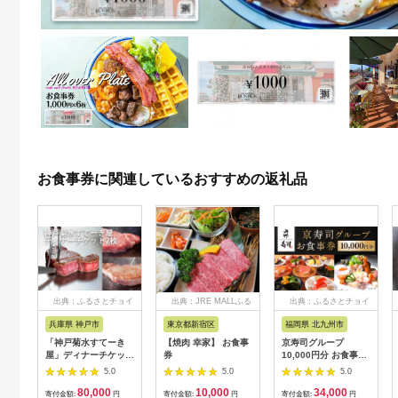
お食事券に関連しているおすすめの返礼品
出典：ふるさとチョイ
出典：JRE MALLふる
出典：ふるさとチョイ
ス
さと納税
ス
兵庫県 神戸市
東京都新宿区
福岡県 北九州市
「神戸菊水すてーき
【焼肉 幸家】 お食事
京寿司グループ
屋」ディナーチケット
券
10,000円分 お食事券
（2枚）
1000円×10枚 食事チ
5.0
5.0
5.0
ケット チケット 寿司
80,000
10,000
34,000
福岡県 北九州市
寄付金額:
円
寄付金額:
円
寄付金額:
円