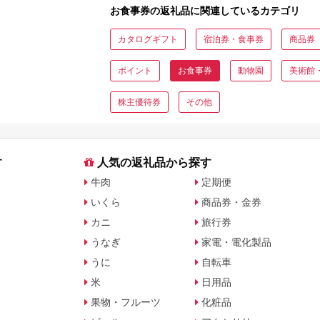
お食事券の返礼品に関連しているカテゴリ
カタログギフト
宿泊券・食事券
商品券
ポイント
お食事券
動物園
美術館
株主優待券
その他
す
人気の返礼品から探す
牛肉
定期便
いくら
商品券・金券
カニ
旅行券
うなぎ
家電・電化製品
うに
自転車
米
日用品
果物・フルーツ
化粧品