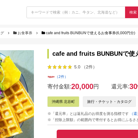
検索
ログ
お食事券
cafe and fruits BUNBUNで使えるお食事券(6,000円分)
cafe and fruits BUNBUN
5.0 （2件）
（2件）
20,000
30
寄付金額:
円
還元率:
沖縄県 北谷町
旅行・チケット・カタログ
※「還元率」とは返礼品のお得度を測る指標です
（還
※「控除上限額」の範囲内で寄付するとお得にふるさ