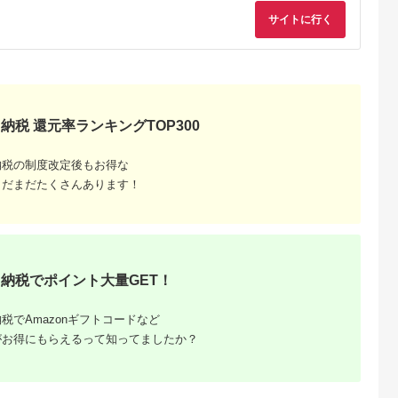
ペア チケット 食事券
サイトに行く
レストラン 東京キュ
イジーヌ フランス料
理 東京 墨田区
納税 還元率ランキングTOP300
納税の制度改定後もお得な
まだまだたくさんあります！
と納税
もらえるお
納税でポイント大量GET！
税でAmazonギフトコードなど
がお得にもらえるって知ってましたか？