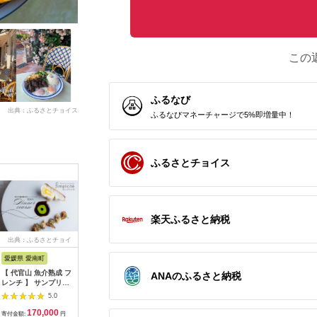
この
ふるなび
出典：ふるさとチョイス
ふるなびマネーチャージで5%即増量中！
ふるさとチョイス
楽天ふるさと納税
出典：ふるさとチョイ
出典：ふるさとチョイ
出典：ふるさとチョイ
出典：ふ
ス
ス
ス
愛媛県 愛南町
兵庫県 芦屋市
石川県 金沢市
京都 府久
【 代官山 魚介熟成 フ
【ふるさと納税】「ホ
料亭金城樓のお食事券
『多来多
ANAのふるさと納税
レンチ 】 サンプリシ
テル竹園芦屋」ご宿泊
(ペア）
肉コース
テ 「 愛南町 ディナー
・ ご飲食券 20000円
名様分【11
5.0
5.0
5.0
コース 」 食事券 2名
分 (1000円×20枚)
170,000
67,000
100,000
7
様分
【宿泊券 お食事券 入
寄付金額:
円
寄付金額:
円
寄付金額:
円
寄付金額: