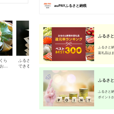
場券 優待券 チケット
auPAYふるさと納税
ホテル 竹園芦屋 宿泊
素泊まり 朝食付き 1
泊2食付き サウナ付き
大浴場 レストラン カ
フェ 食事 ランチ ディ
ナー】
ふるさと
ふるさと
返礼品は
くら
ふるさと納税で15万円寄付
【2026年】ふるさ
？おす
できる年収は？家電などお
100万円の寄付で
すすめ返礼品も
すすめ返礼品！
ふるさと
ふるさと納
ポイント