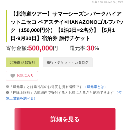
出典：auPAYふるさと納税
【北海道ツアー】サマーシーズン パークハイア
ットニセコ ペアステイ×HANAZONOゴルフパッ
ク（150,000円分）【2泊3日×2名分】【5月1
日-9月30日】宿泊券 旅行チケット
500,000
30
寄付金額:
円
還元率:
%
北海道 倶知安町
旅行・チケット・カタログ
お気に入り
※「還元率」とは返礼品のお得度を測る指標です
（還元率とは）
※「控除上限額」の範囲内で寄付するとお得にふるさと納税できます
（控
除上限額を調べる）
詳細を見る