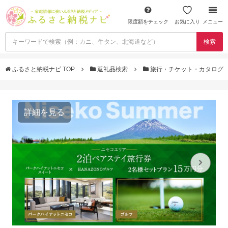
限度額をチェック
お気に入り
メニュー
検索
ふるさと納税ナビ TOP
返礼品検索
旅行・チケット・カタログ
詳細を見る