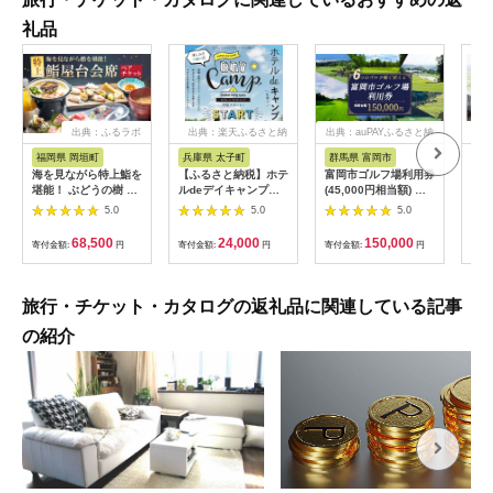
礼品
出典：ふるラボ
出典：楽天ふるさと納
出典：auPAYふるさと納
出典
税
税
福岡県 岡垣町
兵庫県 太子町
群馬県 富岡市
長
海を見ながら特上鮨を
【ふるさと納税】ホテ
富岡市ゴルフ場利用券
旅行
堪能！ ぶどうの樹 鮨
ルdeデイキャンプ体
(45,000円相当額) ゴ
運転
屋台ペア お食事券 海
験チケット
ルフ チケット 平日 土
列車
5.0
5.0
5.0
鮮 海 屋台 食事 ペア
【1364991】
日 祝日 プレー券 関東
験 
福岡県 岡垣町
群馬県 首都圏 F20E-
列車
68,500
24,000
150,000
寄付金額:
円
寄付金額:
円
寄付金額:
円
寄付
382
ども
県
旅行・チケット・カタログの返礼品に関連している記事
の紹介