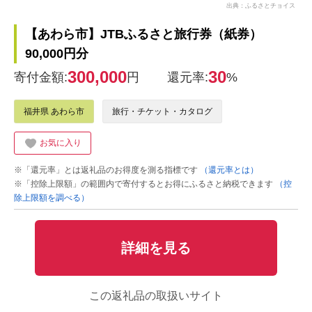
出典：ふるさとチョイス
【あわら市】JTBふるさと旅行券（紙券）
90,000円分
300,000
30
寄付金額:
円
還元率:
%
福井県 あわら市
旅行・チケット・カタログ
お気に入り
※「還元率」とは返礼品のお得度を測る指標です
（還元率とは）
※「控除上限額」の範囲内で寄付するとお得にふるさと納税できます
（控
除上限額を調べる）
詳細を見る
この返礼品の取扱いサイト