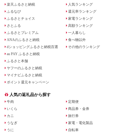
楽天ふるさと納税
人気ランキング
ふるなび
還元率ランキング
ふるさとチョイス
家電ランキング
さとふる
高額ランキング
ふるさとプレミアム
一人暮らし
ANAのふるさと納税
食べ物以外
dショッピングふるさと納税百選
その他のランキング
au PAY ふるさと納税
ふるさと本舗
ヤフーのふるさと納税
マイナビふるさと納税
ポイント還元キャンペーン
人気の返礼品から探す
牛肉
定期便
いくら
商品券・金券
カニ
旅行券
うなぎ
家電・電化製品
うに
自転車