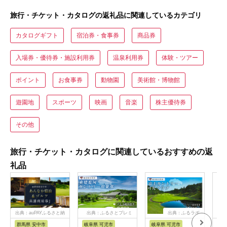
旅行・チケット・カタログの返礼品に関連しているカテゴリ
カタログギフト
宿泊券・食事券
商品券
入場券・優待券・施設利用券
温泉利用券
体験・ツアー
ポイント
お食事券
動物園
美術館・博物館
遊園地
スポーツ
映画
音楽
株主優待券
その他
旅行・チケット・カタログに関連しているおすすめの返
礼品
出典：auPAYふるさと納
出典：ふるさとプレミ
出典：ふるラボ
税
アム
群馬県 安中市
岐阜県 可児市
岐阜県 可児市
茨