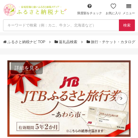
限度額をチェック
お気に入り
メニュー
検索
ふるさと納税ナビ TOP
返礼品検索
旅行・チケット・カタログ
詳細を見る