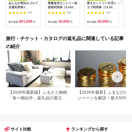
あんなか宿泊＆ゴルフ
東建塩河カントリー倶
富士カントリー可児ク
20
共通利用券J
楽部利用券（9,000円
ラブ利用券（15,000
カリ
ANAX010 / 宿泊 ゴル
分）【0041-003】
円分）
(1
5.0
5.0
5.0
フ 利用券 券 安中 群
存・
馬 ごるふ ゴルフ場 ゴ
備蓄
801,000
30,000
50,000
寄付金額:
円
寄付金額:
円
寄付金額:
円
寄付
ルフプレー券 ゴルフ
食品
利用券 温泉 関東 チケ
存 
ット プレー券 施設利
登山
用券
旅行・チケット・カタログの返礼品に関連している記事
の紹介
【2026年最新版】ふるさと納税
【2026年最新】ふるなびの
「食べ物以外」返礼品の還元率
ンペーンを解説！最大50%還
ランキング！
も
サイト比較
ランキングから探す