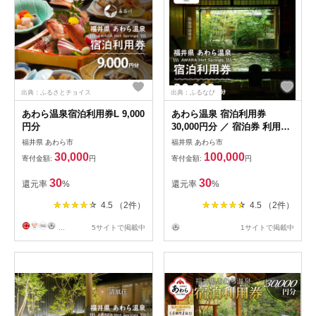
出典：ふるさとチョイス
出典：ふるなび
あわら温泉宿泊利用券L 9,000
あわら温泉 宿泊利用券
円分
30,000円分 ／ 宿泊券 利用券
旅館 ホテル チケット ペア 観
福井県 あわら市
福井県 あわら市
光 旅行 源泉 大浴場 露天風呂
30,000
100,000
寄付金額:
円
寄付金額:
円
[aw013-j003]
30
30
還元率
%
還元率
%
4.5 （2件）
4.5 （2件）
...
5サイトで掲載中
1サイトで掲載中