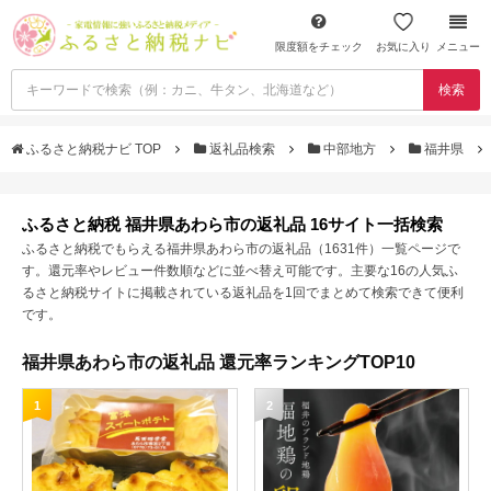
限度額をチェック
お気に入り
メニュー
検索
ふるさと納税ナビ TOP
返礼品検索
中部地方
福井県
ふるさと納税 福井県あわら市の返礼品 16サイト一括検索
ふるさと納税でもらえる福井県あわら市の返礼品（1631件）一覧ページで
す。還元率やレビュー件数順などに並べ替え可能です。主要な16の人気ふ
るさと納税サイトに掲載されている返礼品を1回でまとめて検索できて便利
です。
福井県あわら市の返礼品 還元率ランキングTOP10
1
2