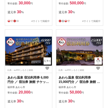
呂
大浴場 露天風呂 福井県 あわ
30,000
500,000
寄付金額:
円
寄付金額:
円
ら市 カニ 蟹 観光地 旅行券
国内旅行 旅行券 宿泊券 ゴル
30
30
還元率
%
還元率
%
フ 国内 [aw134-r001]
4サイトで掲載中
4サイトで掲載中
出典：auPAYふるさと納税
出典：auPAYふるさと納税
あわら温泉 宿泊利用券 6,000
あわら温泉 宿泊利用券
円分 ／ 宿泊券 旅館 チケット
15,000円分 ／ 宿泊券 旅館 チ
観光 旅行 源泉 大浴場 露天風
ケット 観光 旅行 源泉 大浴場
福井県 あわら市
福井県 あわら市
呂
露天風呂
20,000
50,000
寄付金額:
円
寄付金額:
円
30
30
還元率
%
還元率
%