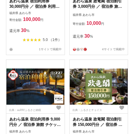
あわら温泉 宿泊利用券
あわら温泉 政竜閣 宿泊割引
30,000円分 ／ 宿泊券 利用券
券 3,000円分 ／ 宿泊券 旅館
旅館 ホテル チケット ペア 観
チケット 観光 旅行 源泉 大浴
福井県 あわら市
福井県 あわら市
光 旅行 源泉 大浴場 露天風呂
場 露天風呂 福井県 あわら市
100,000
寄付金額:
円
[aw013-j009]
カニ 蟹 観光地 旅行券 国内旅
10,000
寄付金額:
円
行 旅行券 宿泊券 ゴルフ 国内
30
還元率
%
[aw134-a001]
30
還元率
%
5.0 （1件）
1サイトで掲載中
4サイトで掲載中
出典：auPAYふるさと納税
出典：ふるさとチョイス
あわら温泉 宿泊利用券 9,000
あわら温泉 政竜閣 宿泊割引
円分 ／ 宿泊券 旅館 チケット
券 150,000円分 ／ 宿泊券 旅
観光 旅行 源泉 大浴場 露天風
館 チケット 観光 旅行 源泉
福井県 あわら市
福井県 あわら市