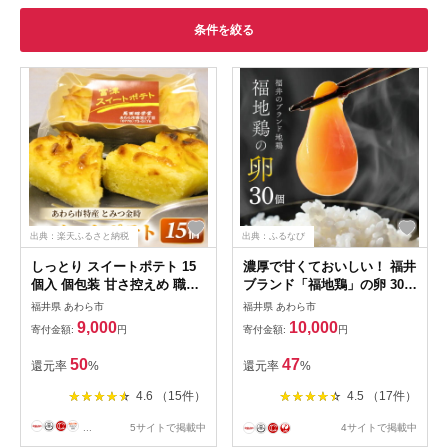
条件を絞る
出典：楽天ふるさと納税
出典：ふるなび
しっとり スイートポテト 15
濃厚で甘くておいしい！ 福井
個入 個包装 甘さ控えめ 職人
ブランド「福地鶏」の卵 30個
手作り 無添加 無着色 国産 特
／ 卵 たまご 鶏卵 生卵 有精
福井県 あわら市
福井県 あわら市
産 とみつ金時 富津金時 さつ
卵 高級 高級卵 福地鶏 鶏 平
9,000
10,000
寄付金額:
円
寄付金額:
円
まいも トースター スイーツ
飼い 美味しい こだわり 卵か
お菓子 洋菓子 ランキング 人
けご飯 料理 あわら市 福井県
50
47
還元率
%
還元率
%
気商品 手土産 お土産 お取り
産 [aw036-a001]
寄せ
4.6 （15件）
4.5 （17件）
...
5サイトで掲載中
4サイトで掲載中