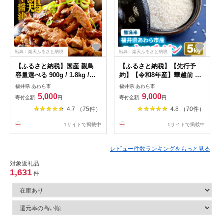
出典：楽天ふるさと納税
出典：楽天ふるさと納税
【ふるさと納税】国産 親鳥
【ふるさと納税】【先行予
容量選べる 900g / 1.8kg /
約】【令和8年産】華越前 無
2.7kg ／ にんにく醤油味 味
洗米 5kg 単品 【選べる発送
福井県 あわら市
福井県 あわら市
付け肉 鶏肉 小分け 焼肉 バー
月：9月上旬 / 10月上旬】/ 米
5,000
9,000
寄付金額:
円
寄付金額:
円
ベキュー 冷凍 福井のソウル
5キロ ハナエチゼン はなえち
4.7 （75件）
4.8 （70件）
フード 福井 焼き鳥 焼鳥 人気
ぜん 北陸 福井県産 あわら市
アウトドア やみつき 親鶏
ブランド米 白米 お米 コメ こ
1サイトで掲載中
1サイトで掲載中
め むせんまい
レビュー件数ランキングをもっと見る
対象返礼品
1,631
件