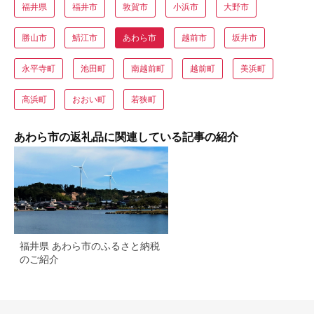
福井県
福井市
敦賀市
小浜市
大野市
勝山市
鯖江市
あわら市
越前市
坂井市
永平寺町
池田町
南越前町
越前町
美浜町
高浜町
おおい町
若狭町
あわら市の返礼品に関連している記事の紹介
福井県 あわら市のふるさと納税
のご紹介