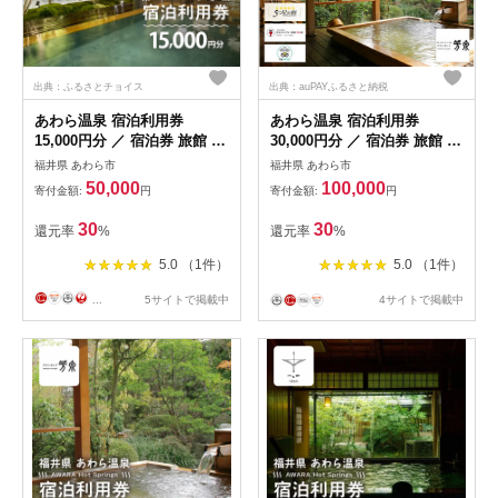
出典：ふるさとチョイス
出典：auPAYふるさと納税
あわら温泉 宿泊利用券
あわら温泉 宿泊利用券
15,000円分 ／ 宿泊券 旅館 チ
30,000円分 ／ 宿泊券 旅館 チ
ケット 観光 旅行 源泉 大浴場
ケット 観光 旅行 源泉 大浴場
福井県 あわら市
福井県 あわら市
露天風呂 福井県 あわら市 カ
露天風呂
50,000
100,000
寄付金額:
円
寄付金額:
円
ニ 蟹 観光地 旅行券 国内旅行
旅行券 宿泊券 ゴルフ 国内
30
30
還元率
%
還元率
%
[aw013-e011]
5.0 （1件）
5.0 （1件）
...
5サイトで掲載中
4サイトで掲載中