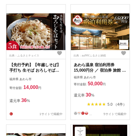
出典：ふるさとチョイス
出典：auPAYふるさと納税
【先行予約】【年越しそば】
あわら温泉 宿泊利用券
手打ち 生そば おろしそばセ
15,000円分 ／ 宿泊券 旅館 チ
ット 5人前 【到着日選べる】
ケット 観光 旅行 源泉 大浴場
福井県 あわら市
福井県 あわら市
＜福井県産 最高級そば粉使
露天風呂
50,000
寄付金額:
円
用！＞／ 冷蔵 生麺 5食 二八
14,000
寄付金額:
円
出汁付き 越前そば 年内発送
30
還元率
%
蕎麦
36
還元率
%
5.0 （4件）
1サイトで掲載中
...
5サイトで掲載中