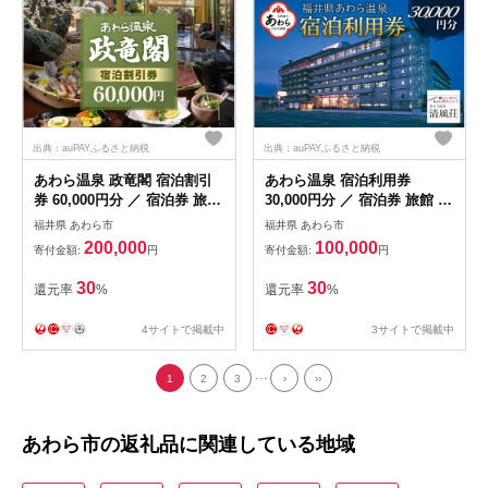
出典：auPAYふるさと納税
出典：auPAYふるさと納税
あわら温泉 政竜閣 宿泊割引
あわら温泉 宿泊利用券
券 60,000円分 ／ 宿泊券 旅館
30,000円分 ／ 宿泊券 旅館 チ
チケット 観光 旅行 源泉 大浴
ケット 観光 旅行 源泉 大浴場
福井県 あわら市
福井県 あわら市
場 露天風呂 福井県 あわら市
露天風呂
200,000
100,000
寄付金額:
円
寄付金額:
円
カニ 蟹 観光地 旅行券 国内旅
行 旅行券 宿泊券 ゴルフ 国内
30
30
還元率
%
還元率
%
[aw134-o001]
4サイトで掲載中
3サイトで掲載中
...
1
2
3
›
››
あわら市の返礼品に関連している地域