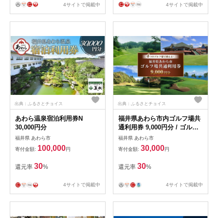
4サイトで掲載中
4サイトで掲載中
出典：ふるさとチョイス
出典：ふるさとチョイス
あわら温泉宿泊利用券N
福井県あわら市内ゴルフ場共
30,000円分
通利用券 9,000円分 / ゴルフ
場利用券 福井県 あわら市 福
福井県 あわら市
福井県 あわら市
井国際カントリークラブ ジャ
100,000
30,000
寄付金額:
円
寄付金額:
円
パンセントラルゴルフ倶楽部
越前カントリークラブ 芦原ゴ
30
30
還元率
%
還元率
%
ルフクラブ [aw127-c001]
4サイトで掲載中
4サイトで掲載中