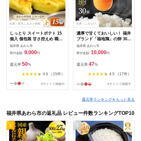
出典：楽天ふるさと納税
出典：ふるなび
しっとり スイートポテト 15
濃厚で甘くておいしい！ 福井
個入 個包装 甘さ控えめ 職人
ブランド「福地鶏」の卵 30個
手作り 無添加 無着色 国産 特
／ 卵 たまご 鶏卵 生卵 有精
福井県 あわら市
福井県 あわら市
産 とみつ金時 富津金時 さつ
卵 高級 高級卵 福地鶏 鶏 平
9,000
10,000
寄付金額:
円
寄付金額:
円
まいも トースター スイーツ
飼い 美味しい こだわり 卵か
お菓子 洋菓子 ランキング 人
けご飯 料理 あわら市 福井県
50
47
還元率
%
還元率
%
気商品 手土産 お土産 お取り
産 [aw036-a001]
寄せ
4.6 （15件）
4.5 （17件）
...
5サイトで掲載中
4サイトで掲載中
還元率ランキングをもっと見る
福井県あわら市の返礼品 レビュー件数ランキングTOP10
1
2