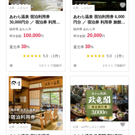
出典：ふるなび
出典：ふるなび
あわら温泉 宿泊利用券
あわら温泉 宿泊利用券 6,000
30,000円分 ／ 宿泊券 利用券
円分 ／ 宿泊券 利用券 旅館
旅館 ホテル チケット ペア 観
ホテル チケット ペア 観光 旅
福井県 あわら市
福井県 あわら市
光 旅行 源泉 大浴場 露天風呂
行 源泉 大浴場 露天風呂
100,000
20,000
寄付金額:
円
寄付金額:
円
[aw013-j002]
30
30
還元率
%
還元率
%
5.0 （1件）
5.0 （1件）
1サイトで掲載中
1サイトで掲載中
出典：ふるなび
出典：auPAYふるさと納税