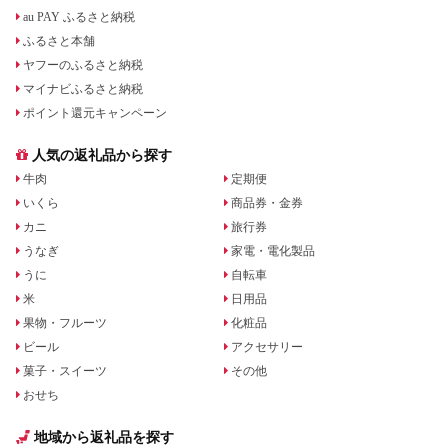
au PAY ふるさと納税
ふるさと本舗
ヤフーのふるさと納税
マイナビふるさと納税
ポイント還元キャンペーン
人気の返礼品から探す
牛肉
定期便
いくら
商品券・金券
カニ
旅行券
うなぎ
家電・電化製品
うに
自転車
米
日用品
果物・フルーツ
化粧品
ビール
アクセサリー
菓子・スイーツ
その他
おせち
地域から返礼品を探す