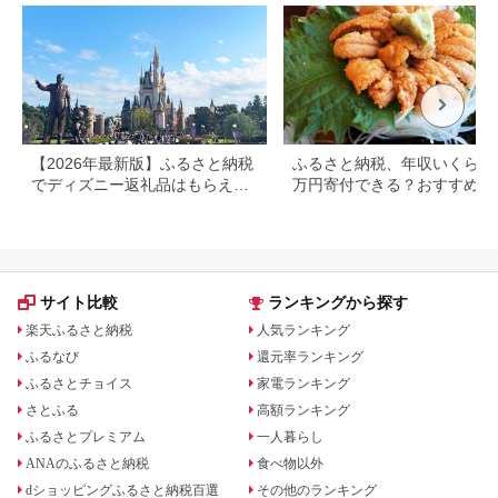
【2026年最新版】ふるさと納税
ふるさと納税、年収いくらで3
でディズニー返礼品はもらえ
万円寄付できる？おすすめ返
る？ホテル・チケット・公式グ
品も紹介
ッズを徹底解説
サイト比較
ランキングから探す
楽天ふるさと納税
人気ランキング
ふるなび
還元率ランキング
ふるさとチョイス
家電ランキング
さとふる
高額ランキング
ふるさとプレミアム
一人暮らし
ANAのふるさと納税
食べ物以外
dショッピングふるさと納税百選
その他のランキング