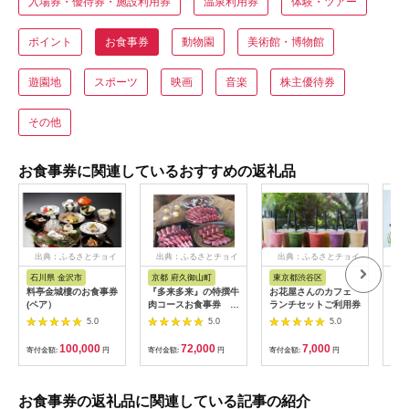
入場券・優待券・施設利用券
温泉利用券
体験・ツアー
ポイント
お食事券
動物園
美術館・博物館
遊園地
スポーツ
映画
音楽
株主優待券
その他
お食事券に関連しているおすすめの返礼品
出典：ふるさとチョイ
出典：ふるさとチョイ
出典：ふるさとチョイ
出
ス
ス
ス
石川県 金沢市
京都 府久御山町
東京都渋谷区
兵
料亭金城樓のお食事券
『多来多来』の特撰牛
お花屋さんのカフェ
「ホ
(ペア）
肉コースお食事券 4
ランチセットご利用券
ト神
名様分【1131614】
ド」
5.0
5.0
5.0
ー券
100,000
72,000
7,000
寄付金額:
円
寄付金額:
円
寄付金額:
円
寄付
お食事券の返礼品に関連している記事の紹介