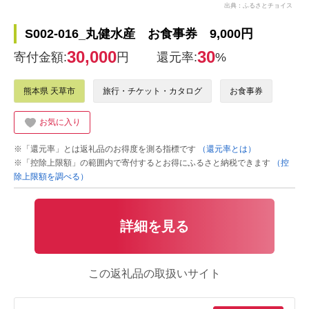
出典：ふるさとチョイス
S002-016_丸健水産 お食事券 9,000円
30,000
30
寄付金額:
円
還元率:
%
熊本県 天草市
旅行・チケット・カタログ
お食事券
お気に入り
※「還元率」とは返礼品のお得度を測る指標です
（還元率とは）
※「控除上限額」の範囲内で寄付するとお得にふるさと納税できます
（控
除上限額を調べる）
詳細を見る
この返礼品の取扱いサイト