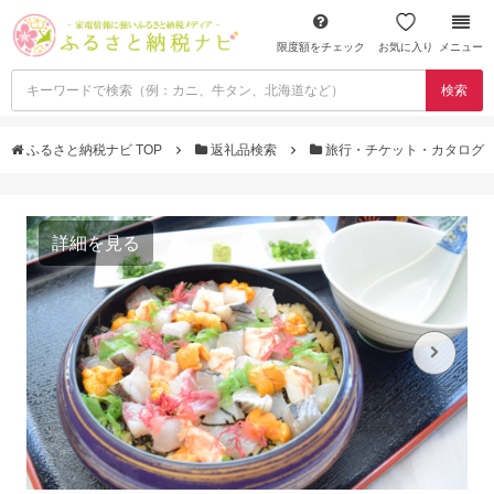
限度額をチェック
お気に入り
メニュー
検索
ふるさと納税ナビ TOP
返礼品検索
旅行・チケット・カタログ
詳細を見る