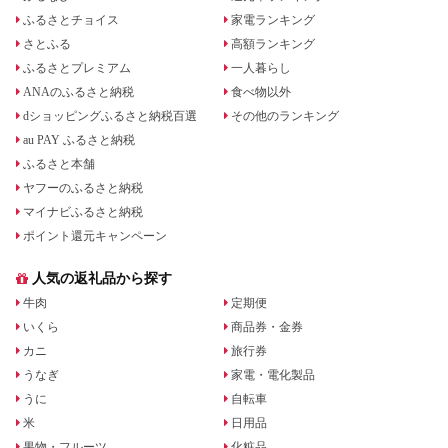
ふるさとチョイス
家電ランキング
さとふる
高額ランキング
ふるさとプレミアム
一人暮らし
ANAのふるさと納税
食べ物以外
dショッピングふるさと納税百選
その他のランキング
au PAY ふるさと納税
ふるさと本舗
ヤフーのふるさと納税
マイナビふるさと納税
ポイント還元キャンペーン
人気の返礼品から探す
牛肉
定期便
いくら
商品券・金券
カニ
旅行券
うなぎ
家電・電化製品
うに
自転車
米
日用品
果物・フルーツ
化粧品