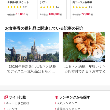
食事券6枚 チケット
(ペア）
肉コースお食事券 4
日帰
名様分【1131614】
【0
5.0
5.0
5.0
13,000
100,000
72,000
寄付金額:
円
寄付金額:
円
寄付金額:
円
寄付
お食事券の返礼品に関連している記事の紹介
【2026年最新版】ふるさと納税
ふるさと納税、年収いくらで3
でディズニー返礼品はもらえ
万円寄付できる？おすすめ返
る？ホテル・チケット・公式グ
品も紹介
ッズを徹底解説
サイト比較
ランキングから探す
楽天ふるさと納税
人気ランキング
ふるなび
還元率ランキング