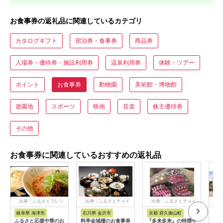
お食事券の返礼品に関連しているカテゴリ
カタログギフト
宿泊券・食事券
商品券
入場券・優待券・施設利用券
温泉利用券
体験・ツアー
ポイント
お食事券
動物園
美術館・博物館
遊園地
スポーツ
映画
音楽
株主優待券
その他
お食事券に関連しているおすすめの返礼品
出典：ふるさとプレミ
出典：ふるさとチョイ
出典：ふるさとチョイ
出
アム
ス
ス
岐阜県 海津市
石川県 金沢市
京都 府久御山町
福
ふるさと応援中華のお
料亭金城樓のお食事券
『多来多来』の特撰牛
【母