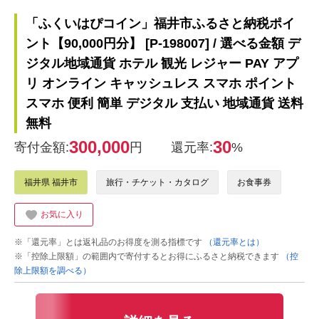
「ふくいはぴコイン」福井市ふるさと納税ポイ
ント【90,000円分】 [P-198007] / 選べる金額 デ
ジタル地域通貨 ホテル 観光 レジャー PAY アプ
リ オンライン キャッシュレス スマホ ポイント
スマホ 便利 簡単 デジタル 支払い 地域通貨 送料
無料
300,000
30
寄付金額:
円
還元率:
%
福井県 福井市
旅行・チケット・カタログ
お食事券
お気に入り
※「還元率」とは返礼品のお得度を測る指標です
（還元率とは）
※「控除上限額」の範囲内で寄付するとお得にふるさと納税できます
（控
除上限額を調べる）