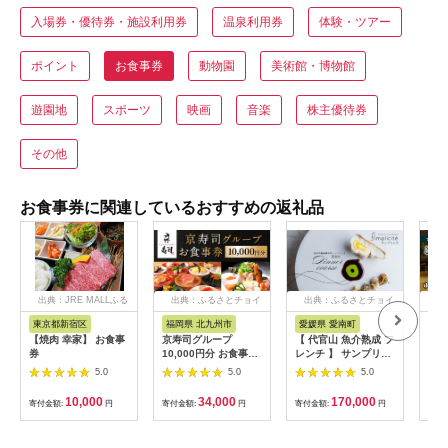
入場券・優待券・施設利用券
温泉利用券
体験・ツアー
ポイント
お食事券
動物園
美術館・博物館
遊園地
スポーツ
映画
音楽
株主優待券
その他
お食事券に関連しているおすすめの返礼品
出典：JRE MALLふる
出典：ふるさとチョイ
出典：ふるさとチョイ
出
さと納税
ス
ス
東京都新宿区
福岡県 北九州市
愛媛県 愛南町
兵
【焼肉 幸家】 お食事
京寿司グループ
【 代官山 魚介熟成 フ
【ふ
券
10,000円分 お食事券
レンチ 】 サンプリシ
テル
1000円×10枚 食事チ
テ 「 愛南町 ディナー
・ 
5.0
5.0
5.0
ケット チケット 寿司
コース 」 食事券 2名
分 (
福岡県 北九州市
様分
【宿
10,000
34,000
170,000
寄付金額:
円
寄付金額:
円
寄付金額:
円
寄付
場券
ホテ
素泊