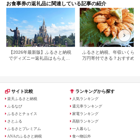
泊2
お食事券の返礼品に関連している記事の紹介
大浴
フェ
ナー
【2026年最新版】ふるさと納税
ふるさと納税、年収いくらで3
でディズニー返礼品はもらえ
万円寄付できる？おすすめ返
る？ホテル・チケット・公式グ
品も紹介
ッズを徹底解説
サイト比較
ランキングから探す
楽天ふるさと納税
人気ランキング
ふるなび
還元率ランキング
ふるさとチョイス
家電ランキング
さとふる
高額ランキング
ふるさとプレミアム
一人暮らし
ANAのふるさと納税
食べ物以外