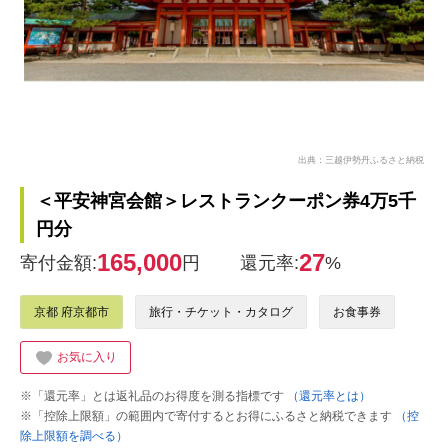
出典：三越伊勢丹ふるさと納税
＜平安神宮会館＞レストランクーポン券4万5千
円分
165,000
27
寄付金額:
円
還元率:
%
京都 府京都市
旅行・チケット・カタログ
お食事券
お気に入り
※「還元率」とは返礼品のお得度を測る指標です
（還元率とは）
※「控除上限額」の範囲内で寄付するとお得にふるさと納税できます
（控
除上限額を調べる）