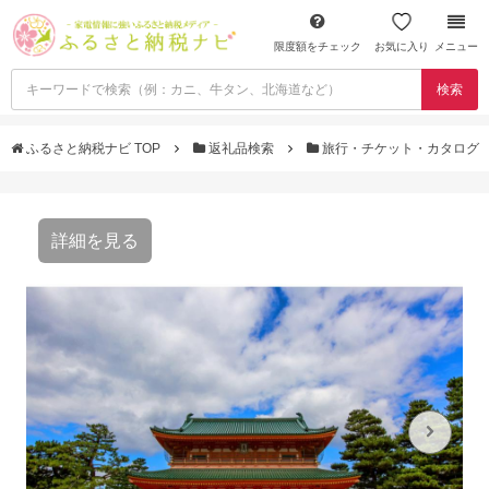
限度額をチェック
お気に入り
メニュー
検索
ふるさと納税ナビ TOP
返礼品検索
旅行・チケット・カタログ
詳細を見る