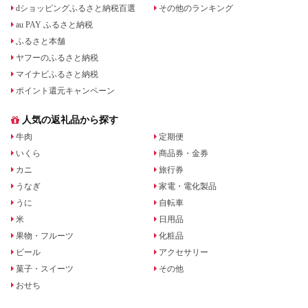
dショッピングふるさと納税百選
その他のランキング
au PAY ふるさと納税
ふるさと本舗
ヤフーのふるさと納税
マイナビふるさと納税
ポイント還元キャンペーン
人気の返礼品から探す
牛肉
定期便
いくら
商品券・金券
カニ
旅行券
うなぎ
家電・電化製品
うに
自転車
米
日用品
果物・フルーツ
化粧品
ビール
アクセサリー
菓子・スイーツ
その他
おせち