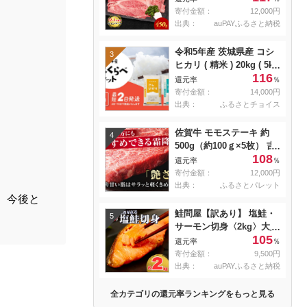
焼き肉 すき焼き用 肉 お
寄付金額：
12,000円
肉 牛 和牛 納期 最長3カ月
出典：
auPAYふるさと納税
冷蔵
令和5年産 茨城県産 コシ
3
ヒカリ ( 精米 ) 20kg ( 5kg
116
× 4袋 )
還元率
％
寄付金額：
14,000円
出典：
ふるさとチョイス
佐賀牛 モモステーキ 約
4
500g（約100ｇ×5枚） 吉
108
野ヶ里町 [FDB057]
還元率
％
寄付金額：
12,000円
出典：
ふるさとパレット
。今後と
鮭問屋【訳あり】 塩鮭・
5
サーモン切身〈2kg〉大人
105
気 鮭 切り身 家計応援 不
還元率
％
揃い 鮭問屋直送
寄付金額：
9,500円
【MS03】
出典：
auPAYふるさと納税
全カテゴリの還元率ランキングをもっと見る