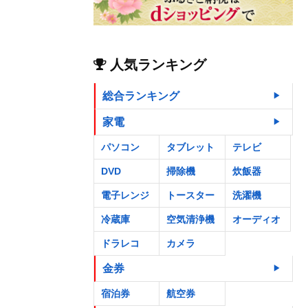
人気ランキング
総合ランキング
家電
パソコン
タブレット
テレビ
DVD
掃除機
炊飯器
電子レンジ
トースター
洗濯機
冷蔵庫
空気清浄機
オーディオ
ドラレコ
カメラ
金券
宿泊券
航空券