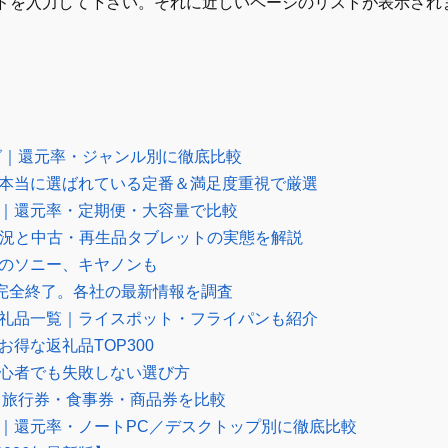
ドを入力して下さい。それに近しいページのリストが表示され
ング｜還元率・ジャンル別に徹底比較
｜本当に選ばれている定番＆満足度重視で厳選
グ｜還元率・定期便・大容量で比較
庫状況と中古・再生品タブレットの実態を解説
気のソニー、キヤノンも
布は完全終了。各社の最新情報を調査
返礼品一覧｜ライスポット・フライパンも紹介
得な返礼品TOP300
初心者でも失敗しない選び方
グ｜旅行券・食事券・商品券を比較
め｜還元率・ノートPC／デスクトップ別に徹底比較