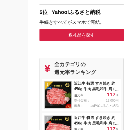
5位
Yahoo!ふるさと納税
手続きすべてがスマホで完結。
返礼品を探す
全カテゴリの
還元率ランキング
近江牛 特選 すき焼き 約
1
450g 牛肉 黒毛和牛 肩ロ
117
ース モモ すきやき すき
還元率
％
焼き肉 すき焼き用 肉 お
寄付金額：
12,000円
肉 牛 和牛 納期 最長3カ月
出典：
auPAYふるさと納税
冷蔵
近江牛 特選 すき焼き 約
2
450g 牛肉 黒毛和牛 肩ロ
117
ース モモ すきやき すき
還元率
％