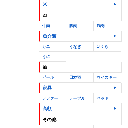
米
肉
牛肉
豚肉
鶏肉
魚介類
カニ
うなぎ
いくら
うに
酒
ビール
日本酒
ウイスキー
家具
ソファー
テーブル
ベッド
高額
その他