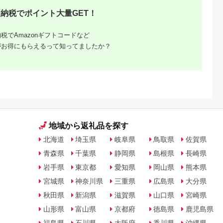
納税でポイント大量GET！
NAのふるさと
出典：楽天ふるさと納
出典：楽天ふるさと納
出典：ANAのふるさ
納税
税
税
納
雲市
京都 府京都市
香川県 坂出市
北海道 恵庭市
税でAmazonギフトコードなど
からの贈り物
【ふるさと納税】【辻
【ふるさと納税】〈定
『定期便：全6回』か
がお得にもらえるって知ってましたか？
を超えた超ト
為商店】銀だら西京漬
期便3回〉創業100
らだすこやか茶W+
【トマト と
けセット 8切 ［ 京都
年！老舗の八百屋がチ
350ml×24本
5.0
5.0
5.0
5.0
 やさい 新鮮
鮮魚専門店 西京漬け
ョイスした厳選やさい
【38003602】
4,000
22,000
36,000
60,000
贈答 出雲 出
セット 銀鱈 人気 おす
と旬の果物の詰め合わ
円
寄付金額:
円
寄付金額:
円
寄付金額:
円
すめ 人気】
すめ グルメ 海鮮 お取
せ | 香川県 坂出市 香
り寄せ 通販 送料無料
川 四国 楽天ふるさと
ふるさと納税 ］
納税 返礼品 支援 お取
り寄せグルメ 取り寄
せ グルメ 食品 フルー
ツ 果物 くだもの 野菜
定期便 やさい 詰め合
地域から返礼品を探す
わせ セット
北海道
埼玉県
岐阜県
鳥取県
佐賀県
青森県
千葉県
静岡県
島根県
長崎県
岩手県
東京都
愛知県
岡山県
熊本県
宮城県
神奈川県
三重県
広島県
大分県
秋田県
新潟県
滋賀県
山口県
宮崎県
山形県
富山県
京都府
徳島県
鹿児島県