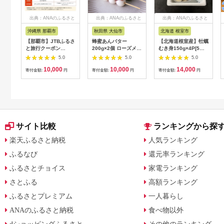
出典：ANAのふるさと
出典：ANAのふるさと
出典：ANAのふるさと
納税
納税
納税
沖縄県 那覇市
秋田県 大仙市
北海道 根室市
【那覇市】JTBふるさ
蜂蜜あんバター
【北海道根室産】牡蠣
と旅行クーポン
200g×2個 ローズメイ
むき身150g×4P[5月
（3,000円分）有効期
[あんバター はちみ
下旬以降発送] A-
5.0
5.0
5.0
間3年（Eメール発
つ 発酵バター あん
54007
10,000
10,000
14,000
行）｜旅行 トラベル
こ 水あめ不使用 秋
寄付金額:
円
寄付金額:
円
寄付金額:
円
予約 国内旅行 JTB 宿
田県 大仙市]
泊 観光 体験 旅行券
宿泊券 旅行予約 ホテ
ル 旅館 チケット 子供
子連れ カップル 家族
人気 おすすめ 旅行ク
ーポン 店頭 オンライ
サイト比較
ランキングから探
ン ネット予約 電話 有
効期間3年
楽天ふるさと納税
人気ランキング
ふるなび
還元率ランキング
ふるさとチョイス
家電ランキング
さとふる
高額ランキング
ふるさとプレミアム
一人暮らし
ANAのふるさと納税
食べ物以外