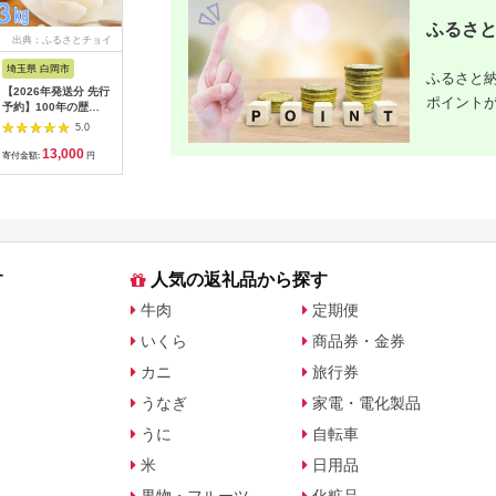
ふるさと
出典：ふるさとチョイ
出典：ANAのふるさと
出典：ANAのふるさと
出典：A
ス
納税
納税
埼玉県 白岡市
北海道 津別町
愛知県 碧南市
島根県 出
ふるさと納
【2026年発送分 先行
㈱山上木工 トレイL
【先行受付】2027年1
出雲の國
ポイント
予約】100年の歴
（１枚板） | 無垢材
月～6月毎月発送 ま
～トマト
史！！ アライファー
天然木 ナラ シンプル
るでトマトの宝石箱！
マト2kg
5.0
5.0
5.0
ムの「朝もぎ梨」幸
パン キッチン 美しい
ジュエリートマトの定
まと 野菜
13,000
40,000
40,000
2
水・豊水・あきづき
おしゃれ オシャレ 手
期便 約700g×6回コ
産地直送 
寄付金額:
円
寄付金額:
円
寄付金額:
円
寄付金額:
約3kg 【11246-
作り ハンドメイド 北
ース H004-210
雲市 おす
0352】
海道 津別町 送料無料
す
人気の返礼品から探す
牛肉
定期便
いくら
商品券・金券
カニ
旅行券
うなぎ
家電・電化製品
うに
自転車
米
日用品