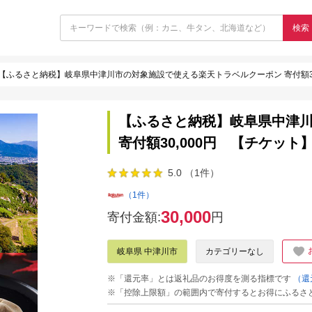
検索
【ふるさと納税】岐阜県中津川市の対象施設で使える楽天トラベルクーポン 寄付額30,0
【ふるさと納税】岐阜県中津
寄付額30,000円 【チケット】F
5.0 （1件）
（1件）
30,000
寄付金額:
円
岐阜県 中津川市
カテゴリーなし
※「還元率」とは返礼品のお得度を測る指標です
（還
※「控除上限額」の範囲内で寄付するとお得にふるさ