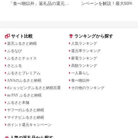
「食べ物以外」返礼品の還元率
ンペーンを解説！最大50%還
ランキング！
も
サイト比較
ランキングから探す
楽天ふるさと納税
人気ランキング
ふるなび
還元率ランキング
ふるさとチョイス
家電ランキング
さとふる
高額ランキング
ふるさとプレミアム
一人暮らし
ANAのふるさと納税
食べ物以外
dショッピングふるさと納税百選
その他のランキング
au PAY ふるさと納税
ふるさと本舗
ヤフーのふるさと納税
マイナビふるさと納税
ポイント還元キャンペーン
人気の返礼品から探す