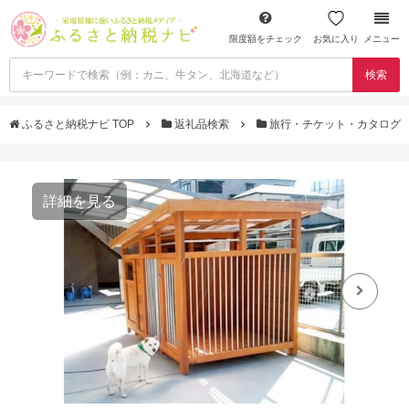
限度額をチェック
お気に入り
メニュー
検索
ふるさと納税ナビ TOP
返礼品検索
旅行・チケット・カタログ
詳細を見る