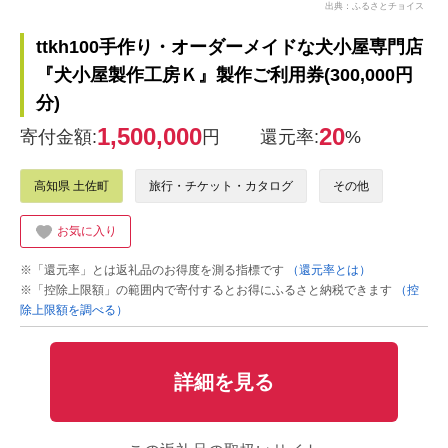
出典：ふるさとチョイス
ttkh100手作り・オーダーメイドな犬小屋専門店
『犬小屋製作工房Ｋ』製作ご利用券(300,000円
分)
1,500,000
20
寄付金額:
円
還元率:
%
高知県 土佐町
旅行・チケット・カタログ
その他
お気に入り
※「還元率」とは返礼品のお得度を測る指標です
（還元率とは）
※「控除上限額」の範囲内で寄付するとお得にふるさと納税できます
（控
除上限額を調べる）
詳細を見る