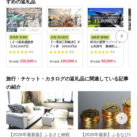
すめの返礼品
出典：ふるなび
出典：ふるさとチョイ
出典：ふるさとチョイ
ス
ス
群馬県 草津町
京都 府京都市
福島県 磐梯町
長
くさつ温泉感謝券
【一澤信三郎帆布】ギ
町内の星野リゾートで
ギフ
【150,000円】
フト券 30000円分
も利用可 磐梯町ふる
ンス
さと応援感謝券
軽井沢
5.0
5.0
5.0
（15,000円分）
分 
150,000
100,000
50,000
寄付金額:
円
寄付金額:
円
寄付金額:
円
寄付
旅行・チケット・カタログの返礼品に関連している記事
の紹介
【2026年最新版】ふるさと納税
【2026年最新】ふるなびの