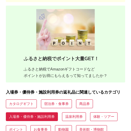
ふるさと納税でポイント大量GET！
ふるさと納税でAmazonギフトコードなど
ポイントがお得にもらえるって知ってましたか？
入場券・優待券・施設利用券の返礼品に関連しているカテゴリ
カタログギフト
宿泊券・食事券
商品券
入場券・優待券・施設利用券
温泉利用券
体験・ツアー
ポイント
お食事券
動物園
美術館・博物館