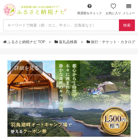
限度額をチェック
お気に入り
メニュー
検索
ふるさと納税ナビ TOP
返礼品検索
旅行・チケット・カタログ
詳細を見る