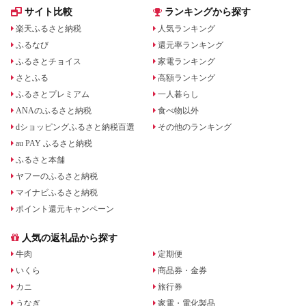
県 小野市
サイト比較
ランキングから探す
楽天ふるさと納税
人気ランキング
ふるなび
還元率ランキング
ふるさとチョイス
家電ランキング
さとふる
高額ランキング
ふるさとプレミアム
一人暮らし
ANAのふるさと納税
食べ物以外
dショッピングふるさと納税百選
その他のランキング
au PAY ふるさと納税
ふるさと本舗
ヤフーのふるさと納税
マイナビふるさと納税
ポイント還元キャンペーン
人気の返礼品から探す
牛肉
定期便
いくら
商品券・金券
カニ
旅行券
うなぎ
家電・電化製品