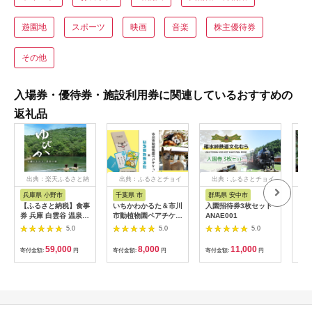
遊園地
スポーツ
映画
音楽
株主優待券
その他
入場券・優待券・施設利用券に関連しているおすすめの
返礼品
出典：楽天ふるさと納
出典：ふるさとチョイ
出典：ふるさとチョイ
出
税
ス
ス
兵庫県 小野市
千葉県 市
群馬県 安中市
静
【ふるさと納税】食事
いちかわかるた＆市川
入園招待券3枚セット
熱川
券 兵庫 白雲谷 温泉
市動植物園ペアチケッ
ANAE001
園 
ゆぴか 入浴券 10枚＋
ト 【12203-0196】
／ 
5.0
5.0
5.0
お食事券 (1,000円)
ット
10枚 セット 旅行 旅
59,000
8,000
11,000
寄付金額:
円
寄付金額:
円
寄付金額:
円
寄付
温泉旅行 スパ サウナ
岩盤浴 マッサージ エ
ステ 体験 体験型 子供
大人 チケット 券 ギフ
ト券 ギフト 贈答 レス
トラン 健康 美容 兵庫