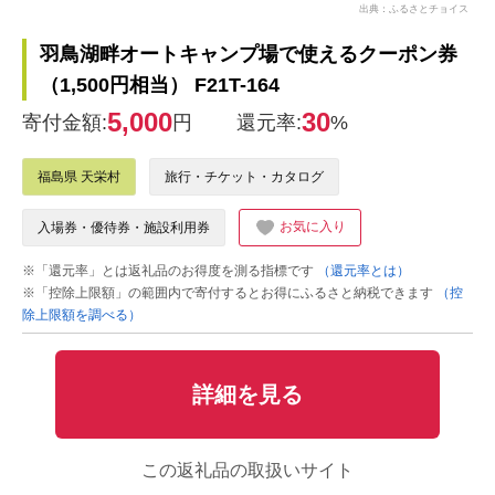
出典：ふるさとチョイス
羽鳥湖畔オートキャンプ場で使えるクーポン券
（1,500円相当） F21T-164
5,000
30
寄付金額:
円
還元率:
%
福島県 天栄村
旅行・チケット・カタログ
お気に入り
入場券・優待券・施設利用券
※「還元率」とは返礼品のお得度を測る指標です
（還元率とは）
※「控除上限額」の範囲内で寄付するとお得にふるさと納税できます
（控
除上限額を調べる）
詳細を見る
この返礼品の取扱いサイト