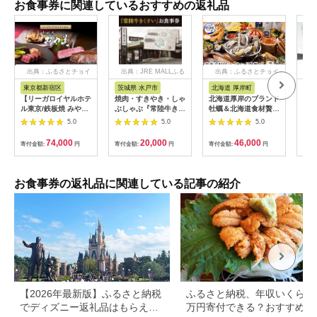
お食事券に関連しているおすすめの返礼品
出典：ふるさとチョイ
出典：JRE MALLふる
出典：ふるさとチョイ
出
ス
さと納税
ス
東京都新宿区
茨城県 水戸市
北海道 厚岸町
兵
【リーガロイヤルホテ
焼肉・すきやき・しゃ
北海道厚岸のブランド
「神
ル東京/鉄板焼 みや
ぶしゃぶ『常陸牛きく
牡蠣＆北海道食材贅沢
屋」
美】ランチペアお食事
すい』食事券6,000円
コース（2名様用）お
（2
5.0
5.0
5.0
券 鉄板焼 ステーキ ラ
分【お食事券 常陸牛
食事券 [№5863-
ンチ ペア食事券 チケ
ステーキ 焼肉 すき焼
0782]
74,000
20,000
46,000
寄付金額:
円
寄付金額:
円
寄付金額:
円
寄付
ット ギフト ホテル 記
き ハンバーグ 茨城県
念日 旅行 東京 新宿
水戸市 水戸 20000円
0052-011-S06
以内 2万円以内】
（BG-25）
お食事券の返礼品に関連している記事の紹介
【2026年最新版】ふるさと納税
ふるさと納税、年収いくらで3
でディズニー返礼品はもらえ
万円寄付できる？おすすめ返