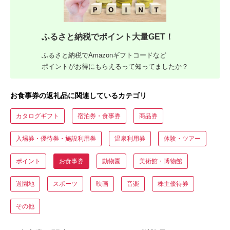
ふるさと納税でポイント大量GET！
ふるさと納税でAmazonギフトコードなど
ポイントがお得にもらえるって知ってましたか？
お食事券の返礼品に関連しているカテゴリ
カタログギフト
宿泊券・食事券
商品券
入場券・優待券・施設利用券
温泉利用券
体験・ツアー
ポイント
お食事券
動物園
美術館・博物館
遊園地
スポーツ
映画
音楽
株主優待券
その他