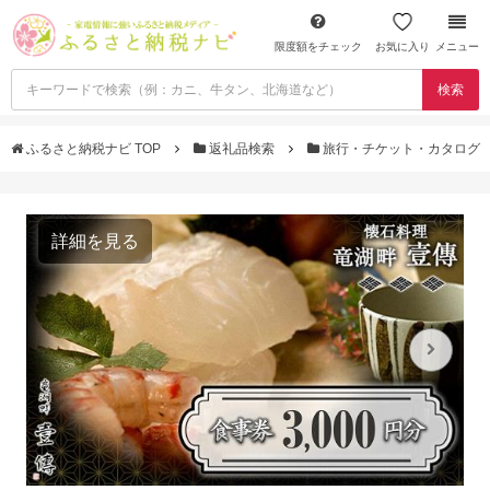
限度額をチェック
お気に入り
メニュー
検索
ふるさと納税ナビ TOP
返礼品検索
旅行・チケット・カタログ
詳細を見る