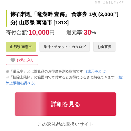
出典：ふるさとチョイス
懐石料理「竜湖畔 壹傳」 食事券 1枚 (3,000円
分) 山形県 南陽市 [1813]
10,000
30
寄付金額:
円
還元率:
%
山形県 南陽市
旅行・チケット・カタログ
お食事券
お気に入り
※「還元率」とは返礼品のお得度を測る指標です
（還元率とは）
※「控除上限額」の範囲内で寄付するとお得にふるさと納税できます
（控
除上限額を調べる）
詳細を見る
この返礼品の取扱いサイト