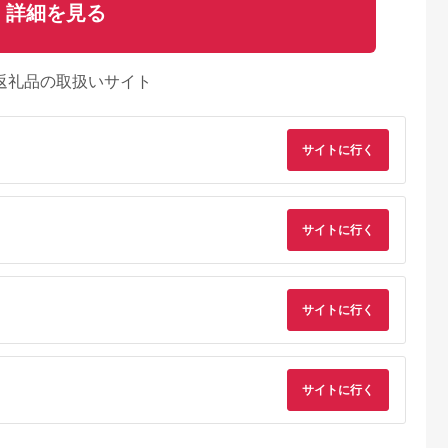
詳細を見る
返礼品の取扱いサイト
サイトに行く
サイトに行く
サイトに行く
るさとチョイ
出典：ふるさとプレミ
出典：ふるさとチョイ
出典：ふるさとチョ
ス
アム
ス
御山町
東京都墨田区
東京都渋谷区
兵庫県 神戸市
来』の特撰牛
東京スカイツリー ラ
お花屋さんのカフェ
「ホテル ラ・スイー
サイトに行く
お食事券 4
ンチ 雅 コース ペアチ
ランチセットご利用券
ト神戸ハーバーラン
31614】
ケット 有効期間6ヶ月
ド」レストランディ
5.0
5.0
5.0
5.0
Sky Restaurant 634
ー券
2,000
75,000
7,000
100,000
スカイツリー 入場券
円
寄付金額:
円
寄付金額:
円
寄付金額:
円