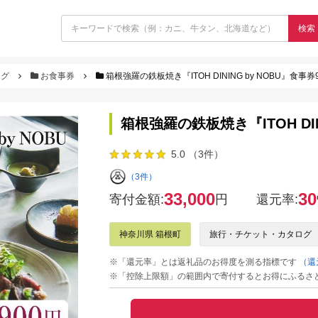
検索
ログ
お食事券
箱根強羅の鉄板焼き『ITOH DINING by NOBU』食事券9
箱根強羅の鉄板焼き『ITOH DINI
5.0 （3件）
（3件）
33,000
30
寄付金額:
円
還元率:
神奈川県 箱根町
旅行・チケット・カタログ
※「還元率」とは返礼品のお得度を測る指標です
（還
※「控除上限額」の範囲内で寄付するとお得にふるさ