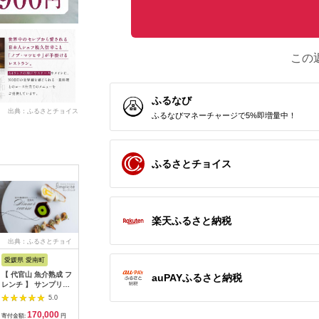
この
ふるなび
出典：ふるさとチョイス
ふるなびマネーチャージで5%即増量中！
ふるさとチョイス
楽天ふるさと納税
出典：ふるさとチョイ
出典：ふるさとチョイ
出典：ふるさとチョイ
出典：ふ
ス
ス
ス
愛媛県 愛南町
兵庫県 芦屋市
石川県 金沢市
京都 府久
【 代官山 魚介熟成 フ
【ふるさと納税】「ホ
料亭金城樓のお食事券
『多来多
auPAYふるさと納税
レンチ 】 サンプリシ
テル竹園芦屋」ご宿泊
(ペア）
肉コース
テ 「 愛南町 ディナー
・ ご飲食券 20000円
名様分【11
5.0
5.0
5.0
コース 」 食事券 2名
分 (1000円×20枚)
170,000
67,000
100,000
7
様分
【宿泊券 お食事券 入
寄付金額:
円
寄付金額:
円
寄付金額:
円
寄付金額: