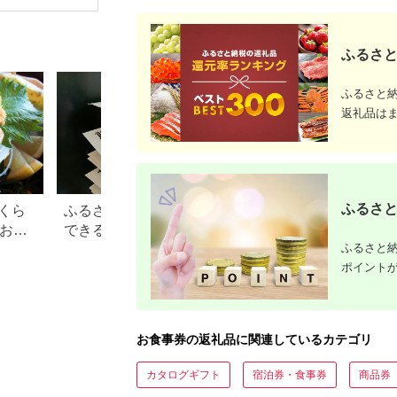
場券 優待券 チケット
ホテル 竹園芦屋 宿泊
素泊まり 朝食付き 1
泊2食付き サウナ付き
ふるさと
大浴場 レストラン カ
フェ 食事 ランチ ディ
ナー】
ふるさと
返礼品は
ふるさと
くら
ふるさと納税で15万円寄付
【2026年】ふるさ
？おす
できる年収は？家電などお
100万円の寄付で
ふるさと納
すすめ返礼品も
すすめ返礼品！
ポイント
お食事券の返礼品に関連しているカテゴリ
カタログギフト
宿泊券・食事券
商品券