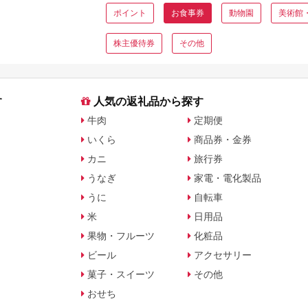
ポイント
お食事券
動物園
美術館
株主優待券
その他
す
人気の返礼品から探す
牛肉
定期便
いくら
商品券・金券
カニ
旅行券
うなぎ
家電・電化製品
うに
自転車
米
日用品
果物・フルーツ
化粧品
ビール
アクセサリー
菓子・スイーツ
その他
おせち