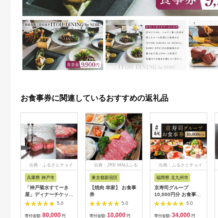
お食事券に関連しているおすすめの返礼品
出典：ふるさとチョイ
出典：JRE MALLふる
出典：ふるさとチョイ
ス
さと納税
ス
兵庫県 神戸市
東京都新宿区
福岡県 北九州市
「神戸菊水すてーき
【焼肉 幸家】 お食事
京寿司グループ
屋」ディナーチケット
券
10,000円分 お食事券
（2枚）
1000円×10枚 食事チ
5.0
5.0
5.0
ケット チケット 寿司
80,000
10,000
34,000
福岡県 北九州市
寄付金額:
円
寄付金額:
円
寄付金額:
円