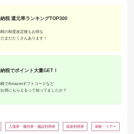
ペア チケット 食事券
レストラン 東京キュ
イジーヌ フランス料
理 東京 墨田区
納税 還元率ランキングTOP300
納税の制度改定後もお得な
まだまだたくさんあります！
納税でポイント大量GET！
と納税
もらえるお
税でAmazonギフトコードなど
がお得にもらえるって知ってましたか？
入場券・優待券・施設利用券
温泉利用券
体験・ツアー