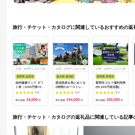
旅行・チケット・カタログに関連しているおすすめの返
出典：auPAYふるさと納
出典：auPAYふるさと納
出典：auPAYふるさと納
税
税
税
長野県 塩尻市
栃木県 那須町
群馬県 富岡市
信州健康ランド ギフ
那須高原を馬とめぐる
富岡市ゴルフ場利用券
ト券（1000円券×9
2時間のホーストレッ
(90,000円相当額) ゴ
枚） | 信州健康ランド
キング 外乗ペア利用
ルフ チケット 平日 土
5.0
5.0
5.0
サウナ 大浴場 ボディ
券【平日限定】チケッ
日 祝日 プレー券 関東
34,000
154,000
300,000
ケア リラクゼーショ
ト 利用券 ペア 体験
群馬県 首都圏 F20E-
寄付金額:
円
寄付金額:
円
寄付金額:
円
ン 施設 宿泊 家族連れ
乗馬 初心者歓迎〔P-
350
長野県 塩尻市
100〕
旅行・チケット・カタログの返礼品に関連している記事