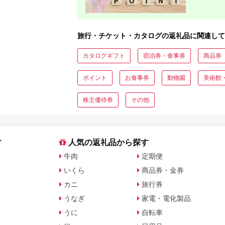
旅行・チケット・カタログの返礼品に関連して
カタログギフト
宿泊券・食事券
商品券
ポイント
お食事券
動物園
美術館
株主優待券
その他
す
人気の返礼品から探す
牛肉
定期便
いくら
商品券・金券
カニ
旅行券
うなぎ
家電・電化製品
うに
自転車