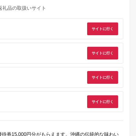
返礼品の取扱いサイト
サイトに行く
サイトに行く
天ふるさと納
出典：auPAYふるさと納
出典：auPAYふるさと納
出典：ふるさとプレ
税
税
税
ア
サイトに行く
代田区
兵庫県 川西市
鹿児島県 屋久島町
兵庫県 豊岡市
と納税】ホテ
No.422 入浴回数券1
屋久島プライベート＆
豊岡市旅行クーポン
ータニ(東
冊（6枚つづり） ／
カスタマイズツアー
3,000円分 3年間有効
アンドダイ
SPAキセラ川西 温泉
城崎温泉 出石 竹野 
5.0
5.0
5.0
5.0
スカイ 平日
スパ サウナ リラック
鍋 など 宿泊施設 飲
5,000
19,000
173,000
10,000
ュッフェ 1
ス 癒し 兵庫県
店 観光施設 250施設
サイトに行く
円
寄付金額:
円
寄付金額:
円
寄付金額:
円
券_ ホテル
以上で使える旅行券
 食事券 グ
「豊岡旅幸券」 旅行
 人気 おすす
宿泊 旅 トラベルの 
917】
ケット
待券15,000円分がもらえます。沖縄の伝統的な味わい