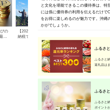
と文化を堪能できるこの優待券は、特
には係に優待券の利用を伝えるだけで
をお得に楽しめるのが魅力です。沖縄
かがでしょうか。
なびの
【2026年最新版】ふるさと
ふるさと納税、年
最大
納税でディズニー返礼品は
で30万円寄付でき
もらえる？ホテル・チケッ
すめ返礼品も紹介
ト・公式グッズを徹底解説
ふるさと
ふるさと
返礼品は
ふるさと
ふるさと納
ポイント