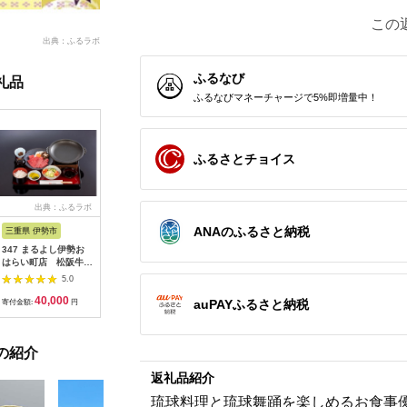
この
出典：ふるラボ
ふるなび
礼品
ふるなびマネーチャージで5%即増量中！
ふるさとチョイス
出典：ふるラボ
出典：楽天ふるさと納
出典：ふるなび
出典：楽
税
ANAのふるさと納税
三重県 伊勢市
広島県 安芸高田市
茨城県 阿見町
東京都千
347 まるよし伊勢お
【ふるさと納税】ゴル
20-05 茨城県産コシヒ
【ふるさ
はらい町店 松阪牛焼
フ 八千代カントリー
カリ備食ライスセット
ルニューオ
肉御膳(150g) ペアお
クラブ 利用券 10,000
(100g×８袋）【5年保
京)ビュー
5.0
5.0
5.0
食事券
円分（1,000円×10
存・非常食】【備蓄
ニング ザ
40,000
36,500
12,000
6
枚） 広島 安芸高田市
備蓄用 緊急時 備え 米
ディナービ
auPAYふるさと納税
寄付金額:
円
寄付金額:
円
寄付金額:
円
寄付金額:
食品 食糧 食料 長期保
ドリンク付
存 レジャー キャンプ
ビュッフェ
登山 便利】
ルメ 高級
の紹介
め【1641
返礼品紹介
琉球料理と琉球舞踊を楽しめるお食事優