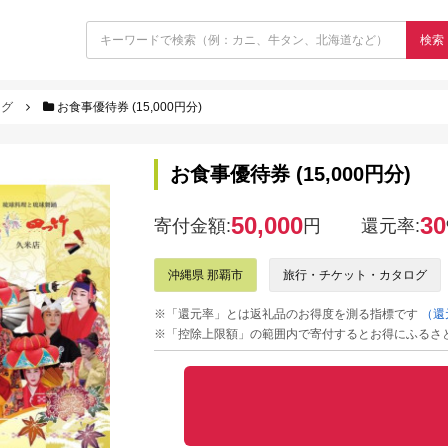
検索
ログ
お食事優待券 (15,000円分)
お食事優待券 (15,000円分)
50,000
30
寄付金額:
円
還元率:
沖縄県 那覇市
旅行・チケット・カタログ
※「還元率」とは返礼品のお得度を測る指標です
（還
※「控除上限額」の範囲内で寄付するとお得にふるさ