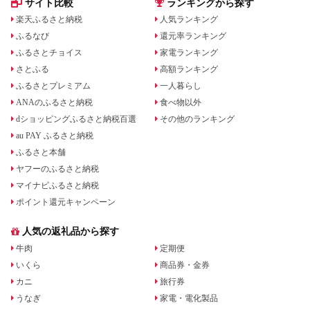
サイト比較
ランキングから探す
楽天ふるさと納税
人気ランキング
ふるなび
還元率ランキング
ふるさとチョイス
家電ランキング
さとふる
高額ランキング
ふるさとプレミアム
一人暮らし
ANAのふるさと納税
食べ物以外
dショッピングふるさと納税百選
その他のランキング
au PAY ふるさと納税
ふるさと本舗
ヤフーのふるさと納税
マイナビふるさと納税
ポイント還元キャンペーン
人気の返礼品から探す
牛肉
定期便
いくら
商品券・金券
カニ
旅行券
うなぎ
家電・電化製品