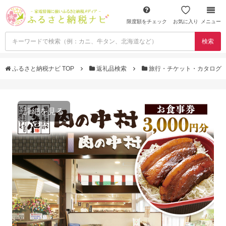
限度額をチェック
お気に入り
メニュー
検索
ふるさと納税ナビ TOP
返礼品検索
旅行・チケット・カタログ
詳細を見る