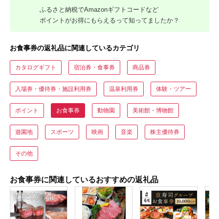
ふるさと納税でAmazonギフトコードなど
ポイントがお得にもらえるって知ってましたか？
お食事券の返礼品に関連しているカテゴリ
カタログギフト
宿泊券・食事券
商品券
入場券・優待券・施設利用券
温泉利用券
体験・ツアー
ポイント
お食事券
動物園
美術館・博物館
遊園地
スポーツ
映画
音楽
株主優待券
その他
お食事券に関連しているおすすめの返礼品