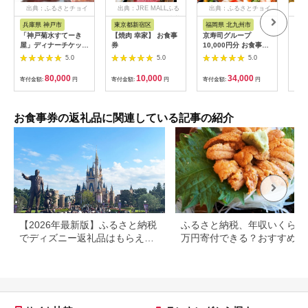
出典：ふるさとチョイ
出典：JRE MALLふる
出典：ふるさとチョイ
出
ス
さと納税
ス
兵庫県 神戸市
東京都新宿区
福岡県 北九州市
兵
「神戸菊水すてーき
【焼肉 幸家】 お食事
京寿司グループ
【ふ
屋」ディナーチケット
券
10,000円分 お食事券
テル
（2枚）
1000円×10枚 食事チ
・ 
5.0
5.0
5.0
ケット チケット 寿司
分 (
福岡県 北九州市
【宿
80,000
10,000
34,000
寄付金額:
円
寄付金額:
円
寄付金額:
円
寄付
場券
ホテ
素泊
泊2
お食事券の返礼品に関連している記事の紹介
大浴
フェ
ナー
【2026年最新版】ふるさと納税
ふるさと納税、年収いくらで3
でディズニー返礼品はもらえ
万円寄付できる？おすすめ返
る？ホテル・チケット・公式グ
品も紹介
ッズを徹底解説