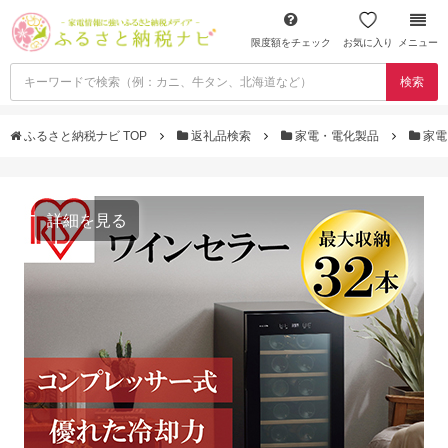
限度額をチェック
お気に入り
メニュー
検索
ふるさと納税ナビ TOP
返礼品検索
家電・電化製品
家電
詳細を見る