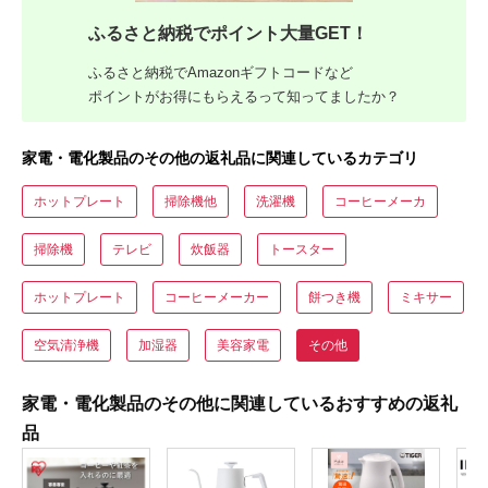
ふるさと納税でポイント大量GET！
ふるさと納税でAmazonギフトコードなど
ポイントがお得にもらえるって知ってましたか？
家電・電化製品のその他の返礼品に関連しているカテゴリ
ホットプレート
掃除機他
洗濯機
コーヒーメーカ
掃除機
テレビ
炊飯器
トースター
ホットプレート
コーヒーメーカー
餅つき機
ミキサー
空気清浄機
加湿器
美容家電
その他
家電・電化製品のその他に関連しているおすすめの返礼
品