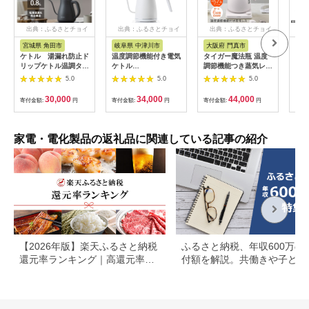
出典：ふるさとチョイ
出典：ふるさとチョイ
出典：ふるさとチョイ
出
ス
ス
ス
宮城県 角田市
岐阜県 中津川市
大阪府 門真市
愛
ケトル 湯漏れ防止ド
温度調節機能付き電気
タイガー魔法瓶 温度
YA
リップケトル温調タイ
ケトル
調節機能つき蒸気レス
器 Y
プ IKE-C800T-H
（1200W/0.8L）
電気ケトル 1.2L PTV-
山善
5.0
5.0
5.0
EGL-C1281【ホワイ
A120【HC チェスナ
ン家
トシルバー】77685
ッツグレー、WG グレ
おし
30,000
34,000
44,000
寄付金額:
円
寄付金額:
円
寄付金額:
円
寄付
F4N-0707
イッシュホワイト】大
暮ら
阪府門真市 家電 電化
ント
製品 キッチン家電 生
すめ
活家電 新生活 新生活
家電・電化製品の返礼品に関連している記事の紹介
応援
【2026年版】楽天ふるさと納税
ふるさと納税、年収600万の
還元率ランキング｜高還元率返
付額を解説。共働きや子ども
礼品をジャンル別に比較
いる場合も