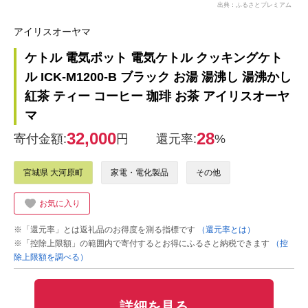
出典：ふるさとプレミアム
アイリスオーヤマ
ケトル 電気ポット 電気ケトル クッキングケト
ル ICK-M1200-B ブラック お湯 湯沸し 湯沸かし
紅茶 ティー コーヒー 珈琲 お茶 アイリスオーヤ
マ
32,000
28
寄付金額:
円
還元率:
%
宮城県 大河原町
家電・電化製品
その他
お気に入り
※「還元率」とは返礼品のお得度を測る指標です
（還元率とは）
※「控除上限額」の範囲内で寄付するとお得にふるさと納税できます
（控
除上限額を調べる）
詳細を見る