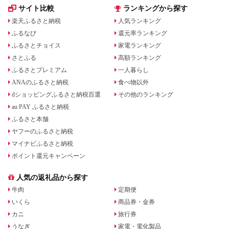
サイト比較
ランキングから探す
楽天ふるさと納税
人気ランキング
ふるなび
還元率ランキング
ふるさとチョイス
家電ランキング
さとふる
高額ランキング
ふるさとプレミアム
一人暮らし
ANAのふるさと納税
食べ物以外
dショッピングふるさと納税百選
その他のランキング
au PAY ふるさと納税
ふるさと本舗
ヤフーのふるさと納税
マイナビふるさと納税
ポイント還元キャンペーン
人気の返礼品から探す
牛肉
定期便
いくら
商品券・金券
カニ
旅行券
うなぎ
家電・電化製品