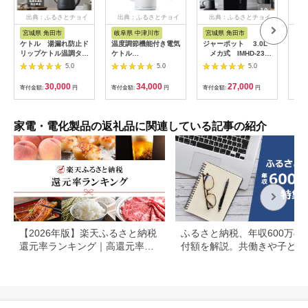
出典：ふるさとチョイ
出典：ふるさとチョイ
出典：ふるさとチョイ
出
ス
ス
ス
宮城県 角田市
岐阜県 中津川市
宮城県 角田市
大
ケトル 湯漏れ防止ド
温度調節機能付き電気
ジャーポット 3.0L
タイ
リップケトル温調タイ
ケトル
メカ式 IMHD-230-
調節
プ IKE-C800T-H
（1200W/0.8L）
B ブラック
電気ケ
5.0
5.0
5.0
EGL-C1281【ホワイ
A1
トシルバー】77685
ッツ
30,000
34,000
27,000
寄付金額:
円
寄付金額:
円
寄付金額:
円
寄付
F4N-0707
イッ
阪府
製品
活家
家電・電化製品の返礼品に関連している記事の紹介
応援
【2026年版】楽天ふるさと納税
ふるさと納税、年収600万の
還元率ランキング｜高還元率返
付額を解説。共働きや子ども
礼品をジャンル別に比較
いる場合も