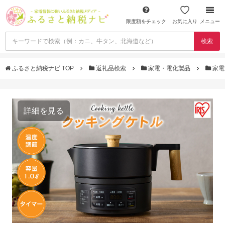
限度額をチェック
お気に入り
メニュー
検索
ふるさと納税ナビ TOP
返礼品検索
家電・電化製品
家電
詳細を見る