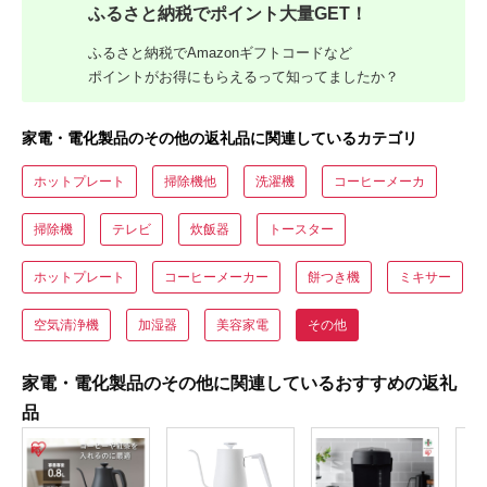
ふるさと納税でポイント大量GET！
ふるさと納税でAmazonギフトコードなど
ポイントがお得にもらえるって知ってましたか？
家電・電化製品のその他の返礼品に関連しているカテゴリ
ホットプレート
掃除機他
洗濯機
コーヒーメーカ
掃除機
テレビ
炊飯器
トースター
ホットプレート
コーヒーメーカー
餅つき機
ミキサー
空気清浄機
加湿器
美容家電
その他
家電・電化製品のその他に関連しているおすすめの返礼
品