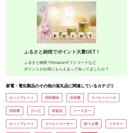
ふるさと納税でポイント大量GET！
ふるさと納税でAmazonギフトコードなど
ポイントがお得にもらえるって知ってましたか？
家電・電化製品のその他の返礼品に関連しているカテゴリ
ホットプレート
掃除機他
洗濯機
コーヒーメーカ
掃除機
テレビ
炊飯器
トースター
ホットプレート
コーヒーメーカー
餅つき機
ミキサー