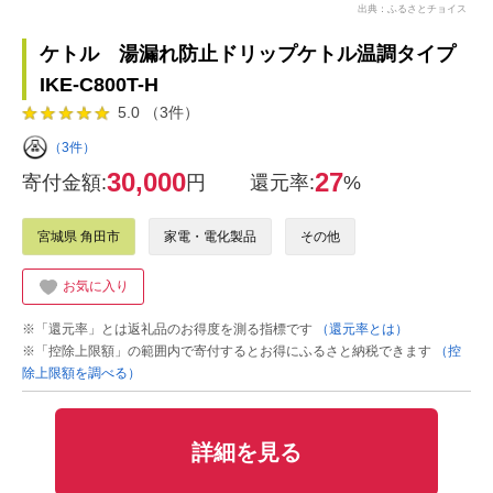
出典：ふるさとチョイス
ケトル 湯漏れ防止ドリップケトル温調タイプ
IKE-C800T-H
5.0 （3件）
（3件）
30,000
27
寄付金額:
円
還元率:
%
宮城県 角田市
家電・電化製品
その他
お気に入り
※「還元率」とは返礼品のお得度を測る指標です
（還元率とは）
※「控除上限額」の範囲内で寄付するとお得にふるさと納税できます
（控
除上限額を調べる）
詳細を見る