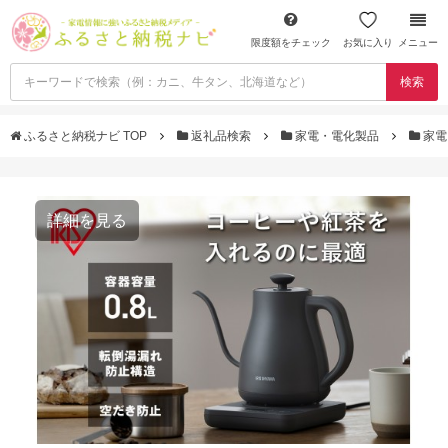
限度額をチェック
お気に入り
メニュー
検索
ふるさと納税ナビ TOP
返礼品検索
家電・電化製品
家電
詳細を見る