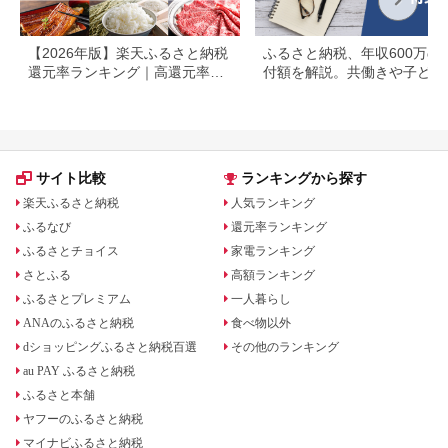
【2026年版】楽天ふるさと納税
ふるさと納税、年収600万の
還元率ランキング｜高還元率返
付額を解説。共働きや子ども
礼品をジャンル別に比較
いる場合も
サイト比較
ランキングから探す
楽天ふるさと納税
人気ランキング
ふるなび
還元率ランキング
ふるさとチョイス
家電ランキング
さとふる
高額ランキング
ふるさとプレミアム
一人暮らし
ANAのふるさと納税
食べ物以外
dショッピングふるさと納税百選
その他のランキング
au PAY ふるさと納税
ふるさと本舗
ヤフーのふるさと納税
マイナビふるさと納税