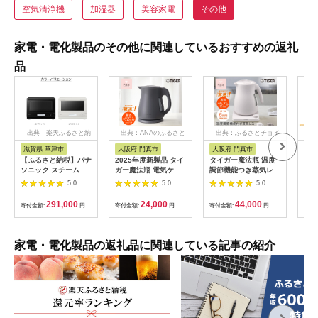
空気清浄機
加湿器
美容家電
その他
家電・電化製品のその他に関連しているおすすめの返礼
品
出典：楽天ふるさと納
出典：ANAのふるさと
出典：ふるさとチョイ
出
税
納税
ス
滋賀県 草津市
大阪府 門真市
大阪府 門真市
新
【ふるさと納税】パナ
2025年度新製品 タイ
タイガー魔法瓶 温度
【新
ソニック スチームオ
ガー魔法瓶 電気ケト
調節機能つき蒸気レス
芝真
ーブンレンジ ビスト
ル 軽量＆コンパクト
電気ケトル 1.2L PTV-
飯器
5.0
5.0
5.0
ロ NE-BS8D-W 容量
スピード沸騰 注ぎ口
A120【HC チェスナ
10Z
30L | スチームオーブ
カバー PCT-A120 オ
ッツグレー、WG グレ
《2
291,000
24,000
44,000
寄付金額:
円
寄付金額:
円
寄付金額:
円
寄付
ン ホワイトモデル 時
フブラックKO 1.2L
イッシュホワイト】大
短調理 人気 おすすめ
電気ポット 大阪府門
阪府門真市 家電 電化
自動メニュー ヘルシ
真市
製品 キッチン家電 生
ー料理 30L 大容量 キ
活家電 新生活 新生活
家電・電化製品の返礼品に関連している記事の紹介
ッチン家電 新生活応
応援
援