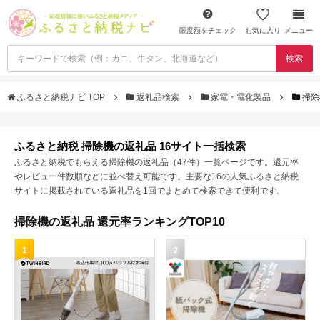
限度額をチェック
お気に入り
メニュー
検索
ふるさと納税ナビ TOP
返礼品検索
家電・電化製品
掃除
ふるさと納税 掃除機の返礼品 16サイト一括検索
ふるさと納税でもらえる掃除機の返礼品（47件）一覧ページです。還元率
やレビュー件数順などに並べ替え可能です。主要な16の人気ふるさと納税
サイトに掲載されている返礼品を1回でまとめて検索できて便利です。
掃除機の返礼品 還元率ランキングTOP10
1
2