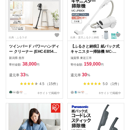
出典：ふるラボ
出典：楽天ふるさと納税
ツインバード パワーハンディ
【ふるさと納税】紙パック式
ー クリーナー (EHC-EB54B
キャニスター掃除機 MC-
ブラック ) 掃除機 パワフル
JP890K-W Panasonic パナソ
新潟県 燕市
滋賀県 東近江市
家電
ニック 滋賀県 東近江市 AE-
38,000
159,000
寄付金額:
円
寄付金額:
円
I04 掃除機 紙パック キャニス
ター 軽量 コンパクト 軽い か
33
30
還元率
%
還元率
%
らまないブラシ 静音 強力 吸
引 LED 家電
4.5 （15件）
5.0 （1件）
...
6サイトで掲載中
...
6サイトで掲載中