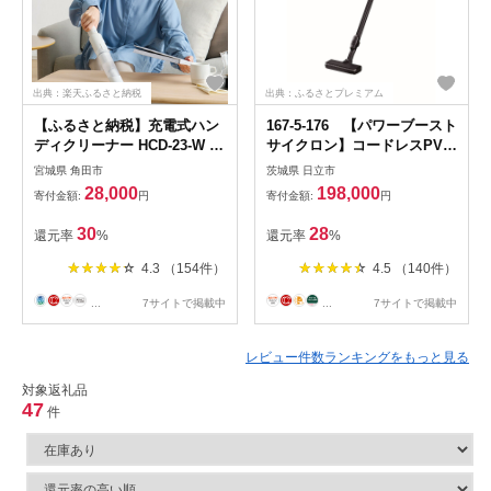
出典：楽天ふるさと納税
出典：ふるさとプレミアム
【ふるさと納税】充電式ハン
167-5-176 【パワーブースト
ディクリーナー HCD-23-W ホ
サイクロン】コードレスPV-
ワイト | 掃除機 ハンディクリ
BH900SM (K)【 コードレス
宮城県 角田市
茨城県 日立市
ーナー 小型 コードレス 車 強
HITACHI 日立 家電 茨城県 日
28,000
198,000
寄付金額:
円
寄付金額:
円
力 パワフル吸引 軽量 スリム
立市】
コンパクト 充電式 スタンド
30
28
還元率
%
還元率
%
ハンディ クリーナー 車用掃
除機 カークリーナー サイク
4.3 （154件）
4.5 （140件）
ロン式 アイリスオーヤマ
...
7サイトで掲載中
...
7サイトで掲載中
レビュー件数ランキングをもっと見る
対象返礼品
47
件