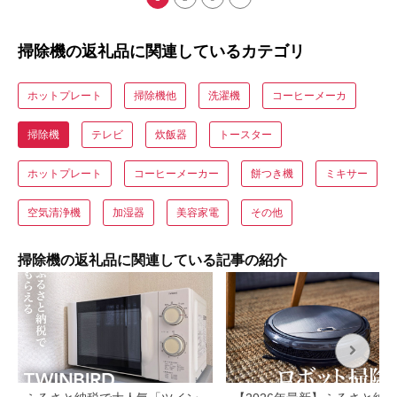
掃除機の返礼品に関連しているカテゴリ
ホットプレート
掃除機他
洗濯機
コーヒーメーカ
掃除機
テレビ
炊飯器
トースター
ホットプレート
コーヒーメーカー
餅つき機
ミキサー
空気清浄機
加湿器
美容家電
その他
掃除機の返礼品に関連している記事の紹介