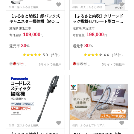
出典：楽天ふるさと納税
出典：楽天ふるさと納税
【ふるさと納税】紙パック式
【ふるさと納税】クリーンド
キャニスター掃除機【MC-
ック搭載セパレート型コード
PJ250G-W】 Panasonic 滋
レススティック掃除機【MC-
滋賀県 東近江市
滋賀県 東近江市
賀県 東近江市 AO-I01 掃除機
NX700K-W】 Panasonic 滋
109,000
198,000
寄付金額:
円
寄付金額:
円
紙パック式 キャニスター パ
賀県 東近江市 AI-H01 掃除機
ナソニック
コードレス スティック パナ
30
30
還元率
%
還元率
%
ソニック 自動ゴミ収集
5.0 （5件）
4.4 （26件）
...
6サイトで掲載中
...
5サイトで掲載中
出典：楽天ふるさと納税
出典：ふるさとプレミアム