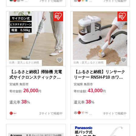
...
7サイトで掲載中
...
7サイトで掲載中
出典：楽天ふるさと納税
出典：楽天ふるさと納税
【ふるさと納税】掃除機 充電
【ふるさと納税】リンサーク
式サイクロンスティッククリ
リーナー RNSH-P10 ホワイ
ーナーSCD-220-Gピスタチオ
ト 洗浄機 クリーナー リンサ
宮城県 角田市
宮城県 角田市
グリーン
ークリーナー 自動ポンプ式
26,000
43,000
寄付金額:
円
寄付金額:
円
アイリスオーヤマ | ソファー
絨毯 車 車内洗浄 シート クッ
38
38
還元率
%
還元率
%
ション 大掃除 猫 犬 ペット
おすすめ 人気 アイリス
2サイトで掲載中
...
8サイトで掲載中