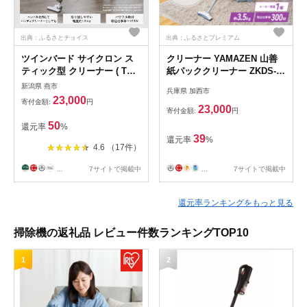
出典：ふるさとチョイス
出典：ふるさとプレミアム
ツインバード サイクロン ス
クリーナー YAMAZEN 山善
ティック型 クリーナー ( TC-
紙パッククリーナー ZKDS-
5182W ホワイト ) 掃除機 家
H300(W) 掃除機 軽量 スリム
新潟県 燕市
兵庫県 加西市
電
紙パック式 簡単ゴミ捨て 家
23,000
寄付金額:
円
電 電化製品 掃除 清掃 加西市
23,000
寄付金額:
円
兵庫県
50
還元率
%
39
還元率
%
4.6 （17件）
...
7サイトで掲載中
...
7サイトで掲載中
還元率ランキングをもっと見る
掃除機の返礼品 レビュー件数ランキングTOP10
1
2