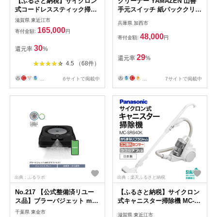
【ふるさと納税】サイクロン
クリーナー YAMAZEN 山善
式コードレススティック掃除
手元スイッチ 紙パッククリー
機 【MC-SB55K-A】
ナー EC-KRT31(GG) 掃除機
滋賀県 東近江市
兵庫県 加西市
Panasonic 滋賀県 東近江市
軽量 スリム 紙パック式 簡単
165,000
寄付金額:
円
AF-E09 掃除機 コードレス ス
ゴミ捨て 家電 電化製品 掃除
48,000
寄付金額:
円
ティック パナソニック 軽量
清掃 加西市 兵庫県
30
還元率
%
29
還元率
%
4.5 （68件）
...
6サイトで掲載中
...
7サイトで掲載中
出典：ふるラボ
出典：楽天ふるさと納税
No.217 【公式整備済リユー
【ふるさと納税】サイクロン
ス品】ブラーバジェット m6
式キャニスター掃除機 MC-
グラファイト ／ アイロボッ
SR640K-W Panasonic パナ
千葉県 東金市
滋賀県 東近江市