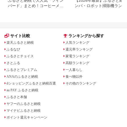
ふるさと納税で大人気「ツイン
【2026年最新】ふるさと納税
バード」まとめ！コーヒーメー
ンバ・ロボット掃除機ランキ
カーや掃除機など
グ｜人気モデルを比較
サイト比較
ランキングから探す
楽天ふるさと納税
人気ランキング
ふるなび
還元率ランキング
ふるさとチョイス
家電ランキング
さとふる
高額ランキング
ふるさとプレミアム
一人暮らし
ANAのふるさと納税
食べ物以外
dショッピングふるさと納税百選
その他のランキング
au PAY ふるさと納税
ふるさと本舗
ヤフーのふるさと納税
マイナビふるさと納税
ポイント還元キャンペーン