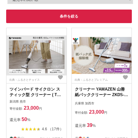
条件を絞る
出典：ふるさとチョイス
出典：ふるさとプレミアム
ツインバード サイクロン ス
クリーナー YAMAZEN 山善
ティック型 クリーナー ( TC-
紙パッククリーナー ZKDS-
5182W ホワイト ) 掃除機 家
H300(W) 掃除機 軽量 スリム
新潟県 燕市
兵庫県 加西市
電
紙パック式 簡単ゴミ捨て 家
23,000
寄付金額:
円
電 電化製品 掃除 清掃 加西市
23,000
寄付金額:
円
兵庫県
50
還元率
%
39
還元率
%
4.6 （17件）