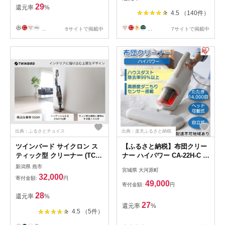
29
還元率
%
4.5 （140件）
...
6サイトで掲載中
...
7サイトで掲載中
出典：ふるさとチョイス
出典：楽天ふるさと納税
ツインバード サイクロン ス
【ふるさと納税】布団クリー
ティック型 クリーナー (TC-
ナー ハイパワー CA-22H-C ア
5147G ブラウンゴールド) 掃
イボリーアイリスオーヤマ 家
新潟県 燕市
宮城県 大河原町
除機 家電
電 電化製品 布団掃除機 掃除
32,000
寄付金額:
円
機 布団用 布団 ふとん ソファ
49,000
寄付金額:
円
カーペット 花粉 ダニ ダニ退
28
還元率
%
治 水洗い アイリス 宮城 宮城
27
還元率
%
県 大河原町
4.5 （5件）