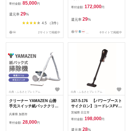
ト 床拭きロボット ジェット
ソニック 滋賀県 東近江市
85,000
寄付金額:
円
スプレー 拭き掃除 学習記憶
AG-B02 掃除機 サイクロン
172,000
寄付金額:
円
ハイスペックモデル 黒色 千
キャニスター お手入れ不要
29
還元率
%
葉県
ダブルメタル からまないブラ
29
還元率
%
シ 強力 吸引 静音 LED 家電
4.5 （3件）
2サイトで掲載中
...
6サイトで掲載中
出典：ふるさとプレミアム
出典：ふるさとプレミアム
クリーナー YAMAZEN 山善
167-5-176 【パワーブースト
手元スイッチ紙パッククリー
サイクロン】コードレスPV-
ナー ZKC-T300(W) 掃除機 紙
BH900SM (K)【 コードレス
茨城県 日立市
兵庫県 加西市
パック式 簡単ゴミ捨て 水洗
HITACHI 日立 家電 茨城県 日
198,000
寄付金額:
円
い 家電 電化製品 掃除 清掃
立市】
28,000
寄付金額:
円
加西市 兵庫県
28
還元率
%