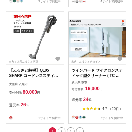
...
5サイトで掲載中
4サイトで掲載中
出典：楽天ふるさと納税
出典：ふるさとチョイス
【ふるさと納税】Q105
ツインバード サイクロンステ
SHARP コードレススティッ
ィック型クリーナー ( TC-
ク掃除機 EC-PT3【シャープ
E123SBK ) 掃除機 家電
新潟県 燕市
大阪府 八尾市
電化製品 家電 生活家電 コー
19,000
寄付金額:
円
ドレス スティック クリーナ
80,000
寄付金額:
円
ー 掃除機 軽量 コンパクト 新
24
還元率
%
生活 正規品 大阪府 八尾市 返
26
還元率
%
礼品】
4.7 （20件）
1サイトで掲載中
...
7サイトで掲載中
1
2
3
›