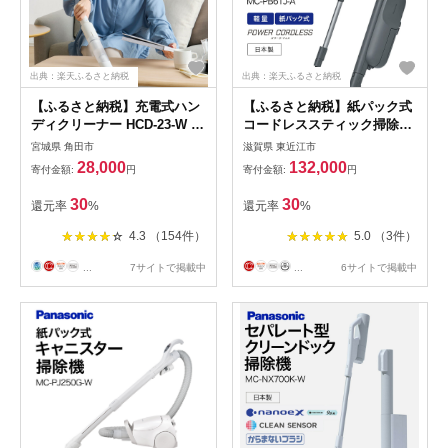
出典：楽天ふるさと納税
出典：楽天ふるさと納税
【ふるさと納税】充電式ハン
【ふるさと納税】紙パック式
ディクリーナー HCD-23-W ホ
コードレススティック掃除機
ワイト | 掃除機 ハンディクリ
MC-PB61J-A パナソニック
宮城県 角田市
滋賀県 東近江市
ーナー 小型 コードレス 車 強
滋賀県 東近江市 AC-B03 掃除
28,000
132,000
寄付金額:
円
寄付金額:
円
力 パワフル吸引 軽量 スリム
機 コードレス 紙パック ステ
コンパクト 充電式 スタンド
ィック 軽量 吸引力 強い スタ
30
30
還元率
%
還元率
%
ハンディ クリーナー 車用掃
ンド 収納 楽 軽い 大容量
除機 カークリーナー サイク
4.3 （154件）
5.0 （3件）
ロン式 アイリスオーヤマ
...
7サイトで掲載中
...
6サイトで掲載中