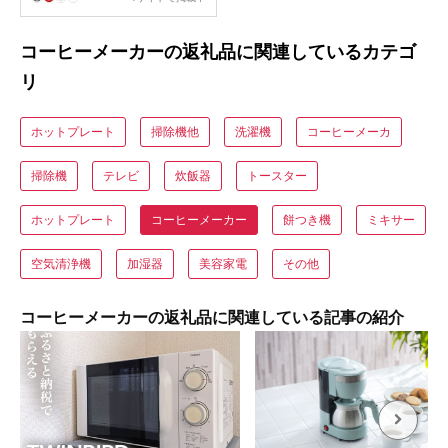
料
コーヒーメーカーの返礼品に関連しているカテゴ
リ
ホットプレート
掃除機他
洗濯機
コーヒーメーカ
掃除機
テレビ
炊飯器
トースター
ホットプレート
コーヒーメーカー
餅つき機
ミキサー
空気清浄機
加湿器
美容家電
その他
コーヒーメーカーの返礼品に関連している記事の紹介