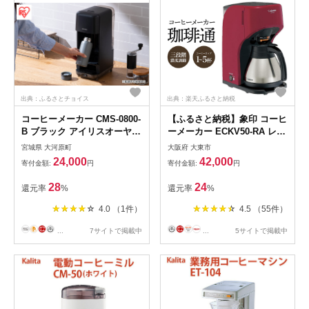
出典：ふるさとチョイス
出典：楽天ふるさと納税
コーヒーメーカー CMS-0800-
【ふるさと納税】象印 コーヒ
B ブラック アイリスオーヤマ
ーメーカー ECKV50-RA レッ
ドリップ式 ドリップ コーヒ
ド | 家電 電化製品 キッチン
宮城県 大河原町
大阪府 大東市
ー マグボトル 珈琲 簡単 コー
家電 便利家電 zojirushi コ
24,000
42,000
寄付金額:
円
寄付金額:
円
ヒーサーバーおしゃれ かわい
ーヒーマシン コーヒーマシー
い シンプル
ン コーヒーメイカー コーヒ
28
24
還元率
%
還元率
%
ー 珈琲 マシン マシーン
4.0 （1件）
4.5 （55件）
...
7サイトで掲載中
...
5サイトで掲載中