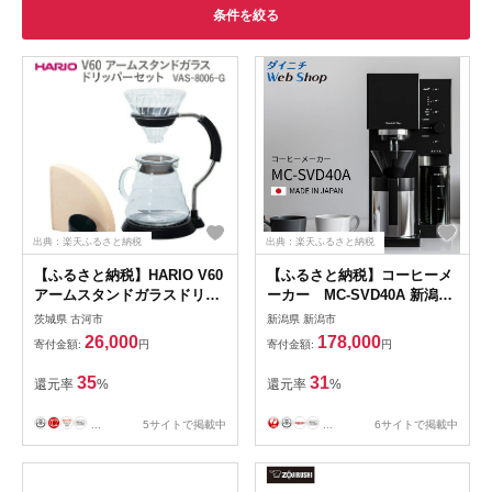
条件を絞る
出典：楽天ふるさと納税
出典：楽天ふるさと納税
【ふるさと納税】HARIO V60
【ふるさと納税】コーヒーメ
アームスタンドガラスドリッ
ーカー MC-SVD40A 新潟市
パーセット VAS-8006-G｜ハ
家電 ダイニチ工業 お届け：
茨城県 古河市
新潟県 新潟市
リオ おしゃれ かわいい シン
2月中旬～3月下旬配送
26,000
178,000
寄付金額:
円
寄付金額:
円
プル スタイリッシュ 耐熱 ガ
ラス 器 熱湯 ドリッパー コー
35
31
還元率
%
還元率
%
ヒーサーバー ガラスポット
ピッチャー 日用品 キッチン
...
5サイトで掲載中
...
6サイトで掲載中
用品_FI12 ※離島への配送不
可