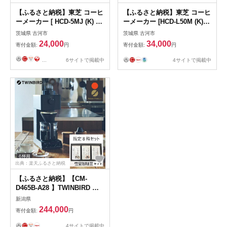
【ふるさと納税】東芝 コーヒ
【ふるさと納税】東芝 コーヒ
ーメーカー [ HCD-5MJ (K) ] |
ーメーカー [HCD-L50M (K) ] |
家電 コーヒーメーカー コー
家電 コーヒーメーカー コー
茨城県 古河市
茨城県 古河市
ヒー 珈琲 おしゃれ スタイリ
ヒー 珈琲 おしゃれ スタイリ
24,000
34,000
寄付金額:
円
寄付金額:
円
ッシュ東芝 TOSHIBA キッチ
ッシュ東芝 TOSHIBA キッチ
ン キッチン用品 便利 簡単 手
ン キッチン用品 便利 簡単 手
...
6サイトで掲載中
4サイトで掲載中
軽 人気 ギフト 贈答 贈り物
軽 人気 ギフト 贈答 贈り物
プレゼント 茨城県 古河市 ※
プレゼント 茨城県 古河市 ※
離島への配送不可 _GA03
離島への配送不可 _GA05
出典：楽天ふるさと納税
【ふるさと納税】【CM-
D465B-A28 】TWINBIRD 全
自動コーヒーメーカー 6杯用
新潟県
×雪室珈琲オリジナルセット
244,000
寄付金額:
円
(8箱) セット | キッチン家電
日用品 人気 おすすめ 送料無
4サイトで掲載中