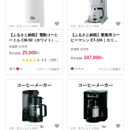
出典：楽天ふるさと納税
出典：楽天ふるさと納税
【ふるさと納税】電動コーヒ
【ふるさと納税】業務用コー
ーミル CM-50（ホワイト）｜
ヒーマシン ET-104｜カリタ
kalita カリタ 珈琲 coffee ミ
Kalita coffee 珈琲 コーヒー
茨城県 古河市
茨城県 古河市
ル グラインダー 家電 キッチ
業務用 コーヒーマシン 家電
25,000
寄付金額:
円
ン キッチン用品 ギフト 贈答
職場 大人数 ギフト 贈答 贈り
247,000
寄付金額:
円
4.5 （5件）
贈り物 プレゼント お祝い ご
物 お祝い プレゼント 記念品
褒美 記念日 景品 茨城県 古河
景品 茨城県 古河市 _EW05
...
7サイトで掲載中
...
6サイトで掲載中
市 _EW04
出典：楽天ふるさと納税
出典：楽天ふるさと納税