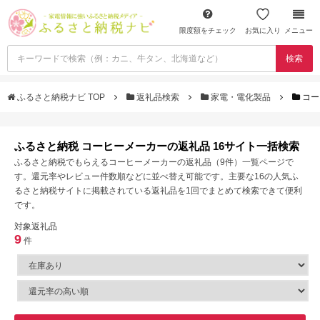
限度額をチェック
お気に入り
メニュー
検索
ふるさと納税ナビ TOP
返礼品検索
家電・電化製品
コー
ふるさと納税 コーヒーメーカーの返礼品 16サイト一括検索
ふるさと納税でもらえるコーヒーメーカーの返礼品（9件）一覧ページで
す。還元率やレビュー件数順などに並べ替え可能です。主要な16の人気ふ
るさと納税サイトに掲載されている返礼品を1回でまとめて検索できて便利
です。
対象返礼品
9
件