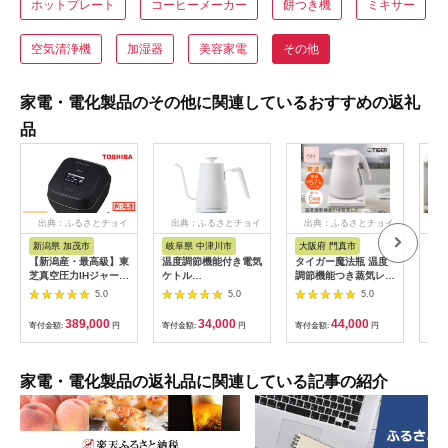
ホットプレート
コーヒーメーカー
餅つき機
ミキサー
空気清浄機
加湿器
美容家電
その他
家電・電化製品のその他に関連しているおすすめの返礼
品
出典：ふるさとチョイ
出典：ふるさとチョイ
出典：ふるさとチョイ
出
ス
ス
ス
新潟県 加茂市
岐阜県 中津川市
大阪府 門真市
宮
【新潟産・最高級】東
温度調節機能付き電気
タイガー魔法瓶 温度
ケト
芝真空圧力IHジャー炊
ケトル
調節機能つき蒸気レス
リッ
飯器 炎匠炊き RC-
（1200W/0.8L）
電気ケトル 1.2L PTV-
プ I
5.0
5.0
5.0
10ZWX(K) 5.5合
EGL-C1281【ホワイ
A120【HC チェスナ
《2025年モデル》
トシルバー】77685
ッツグレー、WG グレ
389,000
34,000
44,000
寄付金額:
円
寄付金額:
円
寄付金額:
円
寄付
F4N-0707
イッシュホワイト】大
阪府門真市 家電 電化
製品 キッチン家電 生
活家電 新生活 新生活
家電・電化製品の返礼品に関連している記事の紹介
応援