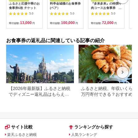
ふるさと応援中華のお
料亭金城樓のお食事券
『多来多来』の特撰牛
【母
食事券6枚 チケット
(ペア）
肉コースお食事券 4
日帰
名様分【1131614】
【0
5.0
5.0
5.0
13,000
100,000
72,000
寄付金額:
円
寄付金額:
円
寄付金額:
円
寄付
お食事券の返礼品に関連している記事の紹介
【2026年最新版】ふるさと納税
ふるさと納税、年収いくらで3
でディズニー返礼品はもらえ
万円寄付できる？おすすめ返
る？ホテル・チケット・公式グ
品も紹介
ッズを徹底解説
サイト比較
ランキングから探す
楽天ふるさと納税
人気ランキング