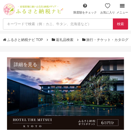
限度額をチェック
お気に入り
メニュー
検索
ふるさと納税ナビ TOP
返礼品検索
旅行・チケット・カタログ
詳細を見る