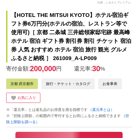
出典：ふるさとプレミアム
【HOTEL THE MITSUI KYOTO】ホテル宿泊ギ
フト券6万円分(ホテルの宿泊、レストラン等で
使用可)［ 京都 二条城 三井総領家邸宅跡 最高峰
ホテル 宿泊 ギフト券 割引券 割引 チケット 宿泊
券 人気 おすすめ ホテル 宿泊 旅行 観光 グルメ
ふるさと納税 ］ 261009_A-LP009
200,000
30
寄付金額:
円
還元率:
%
京都 府京都市
旅行・チケット・カタログ
お食事券
お気に入り
※「還元率」とは返礼品のお得度を測る指標です
（還元率とは）
※「控除上限額」の範囲内で寄付するとお得にふるさと納税できます
（控
除上限額を調べる）