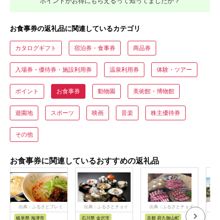
ポイントがお得にもらえるって知ってましたか？
お食事券の返礼品に関連しているカテゴリ
カタログギフト
宿泊券・食事券
商品券
入場券・優待券・施設利用券
温泉利用券
体験・ツアー
ポイント
お食事券
動物園
美術館・博物館
遊園地
スポーツ
映画
音楽
株主優待券
その他
お食事券に関連しているおすすめの返礼品
出典：ふるさとプレミ
出典：ふるさとチョイ
出典：ふるさとチョイ
出
アム
ス
ス
岐阜県 海津市
石川県 金沢市
京都 府久御山町
福