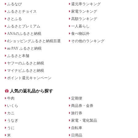
ふるなび
還元率ランキング
ふるさとチョイス
家電ランキング
さとふる
高額ランキング
ふるさとプレミアム
一人暮らし
ANAのふるさと納税
食べ物以外
dショッピングふるさと納税百選
その他のランキング
au PAY ふるさと納税
ふるさと本舗
ヤフーのふるさと納税
マイナビふるさと納税
ポイント還元キャンペーン
人気の返礼品から探す
牛肉
定期便
いくら
商品券・金券
カニ
旅行券
うなぎ
家電・電化製品
うに
自転車
米
日用品