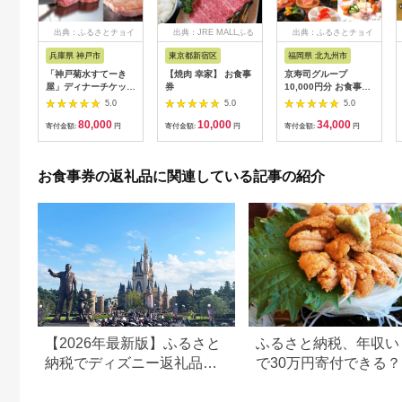
出典：ふるさとチョイ
出典：JRE MALLふる
出典：ふるさとチョイ
ス
さと納税
ス
兵庫県 神戸市
東京都新宿区
福岡県 北九州市
「神戸菊水すてーき
【焼肉 幸家】 お食事
京寿司グループ
屋」ディナーチケット
券
10,000円分 お食事券
（2枚）
1000円×10枚 食事チ
5.0
5.0
5.0
ケット チケット 寿司
80,000
10,000
34,000
福岡県 北九州市
寄付金額:
円
寄付金額:
円
寄付金額:
円
お食事券の返礼品に関連している記事の紹介
【2026年最新版】ふるさと
ふるさと納税、年収い
納税でディズニー返礼品は
で30万円寄付できる
もらえる？ホテル・チケッ
すめ返礼品も紹介