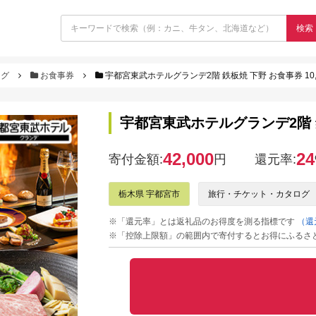
検索
ログ
お食事券
宇都宮東武ホテルグランデ2階 鉄板焼 下野 お食事券 10,
宇都宮東武ホテルグランデ2階 鉄板
42,000
24
寄付金額:
円
還元率:
栃木県 宇都宮市
旅行・チケット・カタログ
※「還元率」とは返礼品のお得度を測る指標です
（還
※「控除上限額」の範囲内で寄付するとお得にふるさ