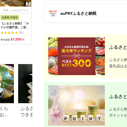
出典：ふるさとチョイ
出典：ふるさとチョイ
出典：ふるさとプレミ
出典：ふ
auPAYふるさと納税
ス
ス
アム
兵庫県 芦屋市
石川県 金沢市
東京都墨田区
東京都渋
【ふるさと納税】「ホ
料亭金城樓のお食事券
東京スカイツリー ラ
お花屋さ
テル竹園芦屋」ご宿泊
(ペア）
ンチ 雅 コース ペアチ
ランチセ
・ ご飲食券 20000円
ケット 有効期間6ヶ月
5.0
5.0
5.0
分 (1000円×20枚)
Sky Restaurant 634
67,000
100,000
75,000
7
【宿泊券 お食事券 入
スカイツリー 入場券
寄付金額:
円
寄付金額:
円
寄付金額:
円
寄付金額:
場券 優待券 チケット
ペア チケット 食事券
ふるさと
ホテル 竹園芦屋 宿泊
レストラン 東京キュ
素泊まり 朝食付き 1
イジーヌ フランス料
泊2食付き サウナ付き
理 東京 墨田区
大浴場 レストラン カ
ふるさと
フェ 食事 ランチ ディ
返礼品は
ナー】
ふるさと
くら
ふるさと納税で15万円寄付
【2026年】ふるさ
ふるさと納
？おす
できる年収は？家電などお
100万円の寄付で
ポイント
すすめ返礼品も
すすめ返礼品！