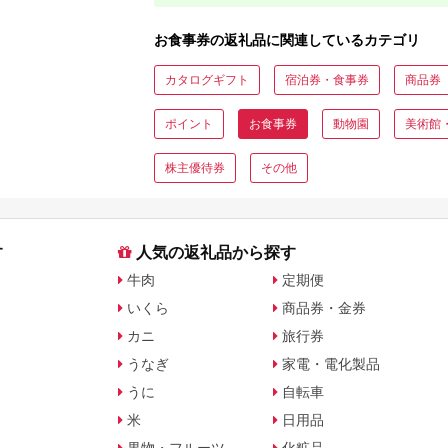
お食事券の返礼品に関連しているカテゴリ
カタログギフト
宿泊券・食事券
商品券
ポイント
お食事券
動物園
美術館
株主優待券
その他
す
人気の返礼品から探す
牛肉
定期便
いくら
商品券・金券
カニ
旅行券
うなぎ
家電・電化製品
うに
自転車
米
日用品
果物・フルーツ
化粧品