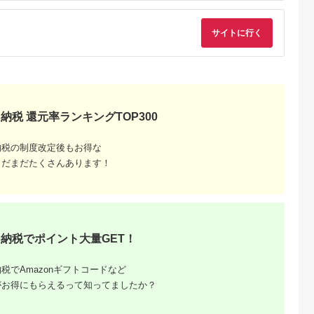
るさとチョイ
出典：ふるさとチョイ
出典：ふるさとチョイ
出典：ふるさとプレ
サイトに行く
ス
ス
ス
ア
谷区
兵庫県 神戸市
京都 府京都市
兵庫県 淡路市
んのカフェ
「ホテル ラ・スイー
【うなぎ昊】お食事券
淡路島西海岸の飲食
ットご利用券
ト神戸ハーバーラン
5000円券×2枚 | 京都
設で使えるお食事券
ド」レストランディナ
鰻専門店 人気 食事券
ット 六千円分
5.0
5.0
5.0
5.0
ー券
［ 3つのブランドうな
,000
100,000
34,000
20,000
ぎ 天空うなぎ 土佐の
円
寄付金額:
円
寄付金額:
円
寄付金額:
円
いごっそう 筑紫金う
納税 還元率ランキングTOP300
なぎ 食事券 ギフト券
美食 グルメ 人気 おす
すめ 記念 お祝い 旅行
観光 食事 ふるさと納
納税の制度改定後もお得な
税 ］
まだまだたくさんあります！
納税でポイント大量GET！
と納税
税でAmazonギフトコードなど
もらえるお
がお得にもらえるって知ってましたか？