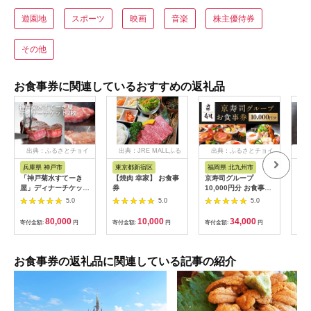
遊園地
スポーツ
映画
音楽
株主優待券
その他
お食事券に関連しているおすすめの返礼品
出典：ふるさとチョイ
出典：JRE MALLふる
出典：ふるさとチョイ
出
ス
さと納税
ス
兵庫県 神戸市
東京都新宿区
福岡県 北九州市
愛
「神戸菊水すてーき
【焼肉 幸家】 お食事
京寿司グループ
【 
屋」ディナーチケット
券
10,000円分 お食事券
レン
（2枚）
1000円×10枚 食事チ
テ 
5.0
5.0
5.0
ケット チケット 寿司
コー
福岡県 北九州市
様分
80,000
10,000
34,000
寄付金額:
円
寄付金額:
円
寄付金額:
円
寄付
お食事券の返礼品に関連している記事の紹介