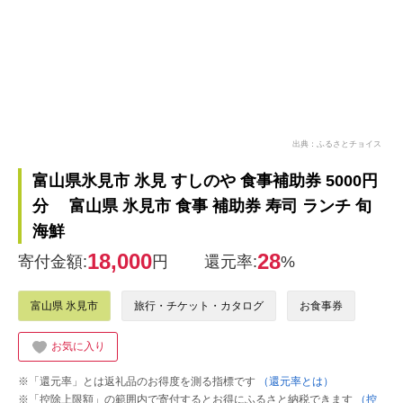
出典：ふるさとチョイス
富山県氷見市 氷見 すしのや 食事補助券 5000円
分 富山県 氷見市 食事 補助券 寿司 ランチ 旬
海鮮
18,000
28
寄付金額:
円
還元率:
%
富山県 氷見市
旅行・チケット・カタログ
お食事券
お気に入り
※「還元率」とは返礼品のお得度を測る指標です
（還元率とは）
※「控除上限額」の範囲内で寄付するとお得にふるさと納税できます
（控