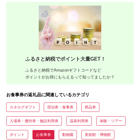
ふるさと納税でポイント大量GET！
ふるさと納税でAmazonギフトコードなど
ポイントがお得にもらえるって知ってましたか？
お食事券の返礼品に関連しているカテゴリ
カタログギフト
宿泊券・食事券
商品券
入場券・優待券・施設利用券
温泉利用券
体験・ツアー
ポイント
お食事券
動物園
美術館・博物館