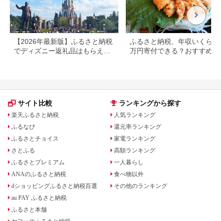
【2026年最新版】ふるさと納税
ふるさと納税、年収いくらで3
でディズニー返礼品はもらえ
万円寄付できる？おすすめ返
る？ホテル・チケット・公式グ
品も紹介
ッズを徹底解説
サイト比較
ランキングから探す
楽天ふるさと納税
人気ランキング
ふるなび
還元率ランキング
ふるさとチョイス
家電ランキング
さとふる
高額ランキング
ふるさとプレミアム
一人暮らし
ANAのふるさと納税
食べ物以外
dショッピングふるさと納税百選
その他のランキング
au PAY ふるさと納税
ふるさと本舗