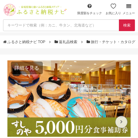
限度額をチェック
お気に入り
メニュー
検索
ふるさと納税ナビ TOP
返礼品検索
旅行・チケット・カタログ
詳細を見る