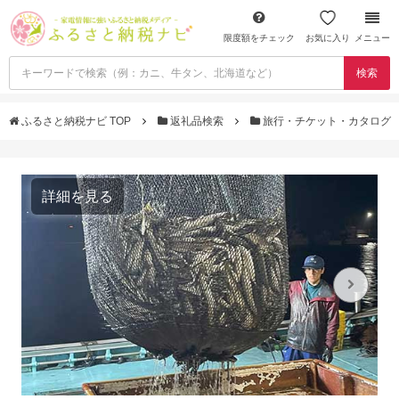
限度額をチェック
お気に入り
メニュー
検索
ふるさと納税ナビ TOP
返礼品検索
旅行・チケット・カタログ
詳細を見る