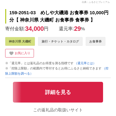
出典：ふるさとプレミアム
159-2051-03 めしや大磯港 お食事券 10,000円
分【 神奈川県 大磯町 お食事券 食事券 】
34,000
29
寄付金額:
円
還元率:
%
神奈川県 大磯町
旅行・チケット・カタログ
お食事券
お気に入り
※「還元率」とは返礼品のお得度を測る指標です
（還元率とは）
※「控除上限額」の範囲内で寄付するとお得にふるさと納税できます
（控
除上限額を調べる）
詳細を見る
この返礼品の取扱いサイト