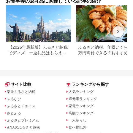
お食事券の返礼品に関連している記事の紹介
【2026年最新版】ふるさと納税
ふるさと納税、年収いくらで3
でディズニー返礼品はもらえ
万円寄付できる？おすすめ返
る？ホテル・チケット・公式グ
品も紹介
ッズを徹底解説
サイト比較
ランキングから探す
楽天ふるさと納税
人気ランキング
ふるなび
還元率ランキング
ふるさとチョイス
家電ランキング
さとふる
高額ランキング
ふるさとプレミアム
一人暮らし
ANAのふるさと納税
食べ物以外