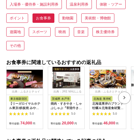
入場券・優待券・施設利用券
温泉利用券
体験・ツアー
ポイント
お食事券
動物園
美術館・博物館
遊園地
スポーツ
映画
音楽
株主優待券
その他
お食事券に関連しているおすすめの返礼品
出典：ふるさとチョイ
出典：JRE MALLふる
出典：ふるさとチョイ
出
ス
さと納税
ス
東京都新宿区
茨城県 水戸市
北海道 厚岸町
兵
【リーガロイヤルホテ
焼肉・すきやき・しゃ
北海道厚岸のブランド
「神
ル東京/鉄板焼 みや
ぶしゃぶ『常陸牛きく
牡蠣＆北海道食材贅沢
屋」
美】ランチペアお食事
すい』食事券6,000円
コース（2名様用）お
（2
5.0
5.0
5.0
券 鉄板焼 ステーキ ラ
分【お食事券 常陸牛
食事券 [№5863-
ンチ ペア食事券 チケ
ステーキ 焼肉 すき焼
0782]
74,000
20,000
46,000
寄付金額:
円
寄付金額:
円
寄付金額:
円
寄付
ット ギフト ホテル 記
き ハンバーグ 茨城県
念日 旅行 東京 新宿
水戸市 水戸 20000円
0052-011-S06
以内 2万円以内】
（BG-25）