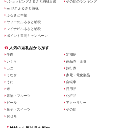
dショッピングふるさと納税百選
その他のランキング
au PAY ふるさと納税
ふるさと本舗
ヤフーのふるさと納税
マイナビふるさと納税
ポイント還元キャンペーン
人気の返礼品から探す
牛肉
定期便
いくら
商品券・金券
カニ
旅行券
うなぎ
家電・電化製品
うに
自転車
米
日用品
果物・フルーツ
化粧品
ビール
アクセサリー
菓子・スイーツ
その他
おせち