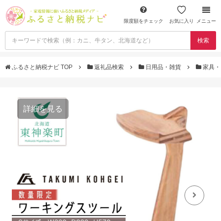
限度額をチェック
お気に入り
メニュー
検索
ふるさと納税ナビ TOP
返礼品検索
日用品・雑貨
家具・
詳細を見る