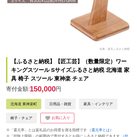
出典：楽天ふるさと納税
【ふるさと納税】【匠工芸】（数量限定）ワー
キングスツール Sサイズふるさと納税 北海道 家
具 椅子 スツール 東神楽 チェア
150,000
寄付金額:
円
北海道 東神楽町
日用品・雑貨
家具・インテリア
お気に入り
椅子・チェア
※「還元率」とは返礼品のお得度を測る指標です
（還元率とは）
※「控除上限額」の範囲内で寄付するとお得にふるさと納税できます
（控