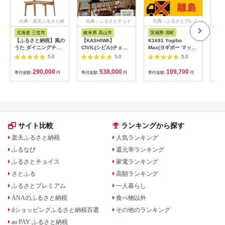
出典：楽天ふるさと納
出典：ふるさとチョイ
出典：ふるさとプレミ
出
税
ス
アム
北海道 三笠市
岐阜県 高山市
茨城県 境町
神
【ふるさと納税】風の
【KASHIWA】
K1691 Yogibo
【ふ
うた ダイニングチェ
CIVIL(シビル)チェア2
Max(ヨギボー マック
バッ
ア FX231《WO色》
脚組 ダイニングチェ
ス)【レッド】
イン
5.0
5.0
5.0
【0810401】
ア 飛騨の家具 椅子 木
本製
製 TR4115【家具 椅
バッ
290,000
538,000
109,700
寄付金額:
円
寄付金額:
円
寄付金額:
円
寄付
子 いす チェア おしゃ
グ 
れ 国産】
イン
本製
市
サイト比較
ランキングから探す
楽天ふるさと納税
人気ランキング
ふるなび
還元率ランキング
ふるさとチョイス
家電ランキング
さとふる
高額ランキング
ふるさとプレミアム
一人暮らし
ANAのふるさと納税
食べ物以外
dショッピングふるさと納税百選
その他のランキング
au PAY ふるさと納税