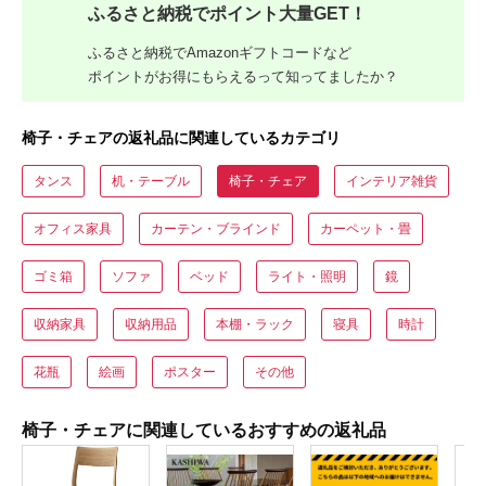
ふるさと納税でポイント大量GET！
ふるさと納税でAmazonギフトコードなど
ポイントがお得にもらえるって知ってましたか？
椅子・チェアの返礼品に関連しているカテゴリ
タンス
机・テーブル
椅子・チェア
インテリア雑貨
オフィス家具
カーテン・ブラインド
カーペット・畳
ゴミ箱
ソファ
ベッド
ライト・照明
鏡
収納家具
収納用品
本棚・ラック
寝具
時計
花瓶
絵画
ポスター
その他
椅子・チェアに関連しているおすすめの返礼品