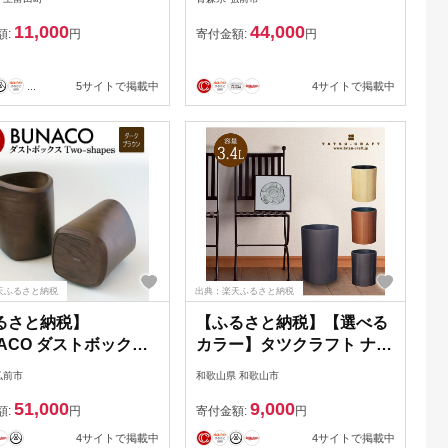
331】 | インテリア 収
専用インナー付き 1個 [木
11,000
44,000
ゴミ箱
木工 木工細工 木工品 木製
額:
円
寄付金額:
円
木製品]
...
5サイトで掲載中
4サイトで掲載中
天ふるさと納税
出典：楽天ふるさと納税
るさと納税】
【ふるさと納税】【選べる
ACO ダストボックス
カラー】タツクラフト ナチ
-shapes インナー付
ュラルウッドBOX S 3.4L 2
弘前市
和歌山県 和歌山市
ークブラウン）1個 [木
個組 【Tk241】 | ゴミ箱
51,000
9,000
木工細工 木工品 木製
Bosk バスク キッチン ペー
額:
円
寄付金額:
円
]
ル キッチン 橋本達之助工
4サイトで掲載中
4サイトで掲載中