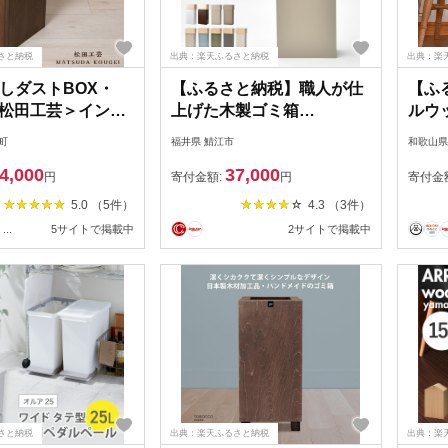
さと納税
出典：楽天ふるさと納税
出典：楽
しダストBOX・
【ふるさと納税】職人が仕
【ふ
＜松田工芸＞インテ
上げた木製ゴミ箱
ルウッ
 収納 ゴミ箱 ダス
「WCUBE30」 [D-13501] /
ブラ
町
福井県 鯖江市
和歌山県
ス 木製 北海道 東
おしゃれ インテリア ナチ
フト 
4,000
37,000
ふるさと納税 北海
ュラル ゴミ箱 ダストボッ
円
寄付金額:
円
寄付金
クス 木製 30L 袋が見えな
5.0 （5件）
4.3 （3件）
い シンプル 福井県鯖江市
...
5サイトで掲載中
2サイトで掲載中
さと納税
出典：楽天ふるさと納税
出典：楽