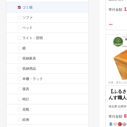
ステンレ
ゴミ箱
1
ボックス
寄付金額:
関 AL02
ソファ
ベッド
ライト・照明
鏡
収納家具
収納用品
本棚・ラック
出典：楽天ふる
寝具
【ふるさ
んす職人
時計
くず箱 【
埼玉県 白岡市
花瓶
8
寄付金額:
絵画