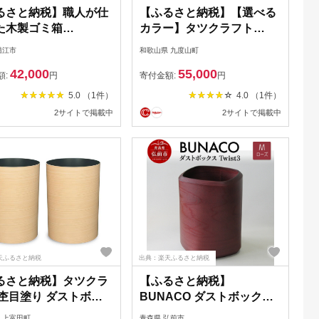
るさと納税】職人が仕
【ふるさと納税】【選べる
た木製ゴミ箱
カラー】タツクラフト
ROWS woodie W」
Bosk バスク グランデ ペー
鯖江市
和歌山県 九度山町
13502] /おしゃれ インテ
ル 2段 【Tk284】 | ゴミ箱
42,000
55,000
ナチュラル ゴミ箱 木
Bosk バスク キッチン ペー
額:
円
寄付金額:
円
本製 15L 袋が見えな
ル キッチン 橋本達之助工
5.0 （1件）
4.0 （1件）
ンプル ヤマト工芸 福
芸 TATSU-CRAFT おしゃ
2サイトで掲載中
2サイトで掲載中
鯖江市
れ 送料無料 ごみ箱 ダスト
ボックス くず入れ 日本製
天ふるさと納税
出典：楽天ふるさと納税
るさと納税】タツクラ
【ふるさと納税】
 杢目塗り ダストボッ
BUNACO ダストボックス
M ひのき杢 6.8L 2個組
Twist3 Mサイズ（ローズ）
 上富田町
青森県 弘前市