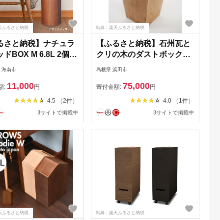
天ふるさと納税
出典：楽天ふるさと納税
るさと納税】ナチュラ
【ふるさと納税】石州瓦と
ドBOX M 6.8L 2個組
クリの木のダストボックス
ックチェリー タツクラ
伝統技術 職人の技 新生活
 海南市
島根県 浜田市
【Tk258】
応援 準備 【178_2017】
11,000
75,000
額:
円
寄付金額:
円
4.5 （2件）
4.0 （1件）
3サイトで掲載中
3サイトで掲載中
天ふるさと納税
出典：楽天ふるさと納税