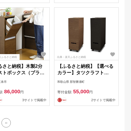
芸 TATSU-CRAFT おしゃ
れ 送料無料 ごみ箱 ダスト
ボックス くず入れ 日本製
天ふるさと納税
出典：楽天ふるさと納税
るさと納税】木製2分
【ふるさと納税】【選べる
ストボックス（ブラウ
カラー】タツクラフト
ゴミ箱 おしゃれ イン
Bosk バスク グランデ ペー
三条市
和歌山県 那智勝浦町
 完成品 燕三条製 [川
ル 2段 【Tk284】 | ゴミ箱
86,000
55,000
] 【069S003】
キッチン ペール キッチン
額:
円
寄付金額:
円
おしゃれ 送料無料 ごみ箱
3サイトで掲載中
2サイトで掲載中
日本製
››