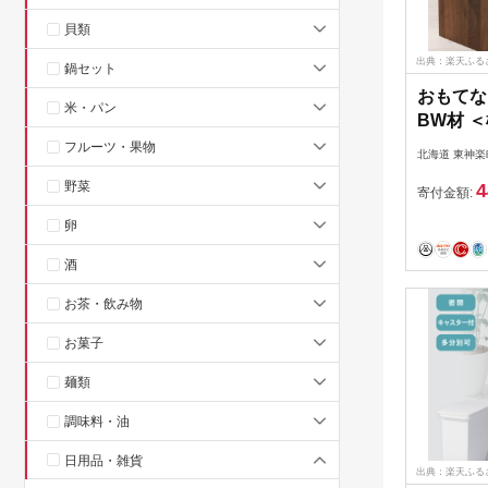
貝類
出典：楽天ふる
鍋セット
おもてな
米・パン
BW材 
リア 雑貨
フルーツ・果物
北海道 東神楽
トボック
野菜
4
神楽町 
寄付金額:
道
卵
酒
お茶・飲み物
お菓子
麺類
調味料・油
日用品・雑貨
出典：楽天ふる