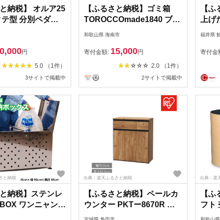
と納税】 オルア25
【ふるさと納税】ゴミ箱
【ふ
タテ型 分別ペダル
TOROCCOmade1840 ブラ
上げ
BD-13 ／ ゴミ箱
ウン色 9リットル ダストボ
「AR
和歌山県 海南市
福井県 
ダストボックス キ
ックス ハンドメイド | ダス
[E-
0,000
15,000
 日本製 オシャレ
トボックス ハンドメイド
リア 
円
寄付金額:
円
寄付金
 like-it
収納 インテリア ゴミ箱
製 日
5.0 （1件）
2.0 （1件）
い シ
3サイトで掲載中
2サイトで掲載中
井県
さと納税
出典：楽天ふるさと納税
出典：楽
と納税】ステンレ
【ふるさと納税】ペールカ
【ふ
BOX ワンニャンカ
ウンター PKTー8670R ナ
フト
i（ご家庭用） ゴミ箱
チュラル
クス 
宮城県 角田市
和歌山県