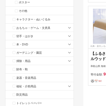
ポスター
その他
キャラクター・ぬいぐるみ
おもちゃ・ゲーム・文房具
切手・はがき
本・DVD
出典：楽天ふる
ガーデニング・園芸
【ふるさ
ルウッドBO
掃除・用品
イエロー
和歌山県 海南
フト 【T
財布・鞄
9
寄付金額:
楽器・音楽用品
福祉・介助用品
防災用品
トイレットペーパー