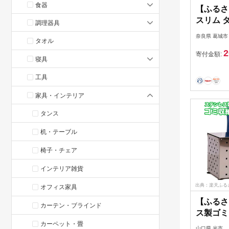
食器
【ふるさ
スリム 
調理器具
ペール L
奈良県 葛城市
タオル
ごみ箱 
2
ャスター
寄付金額:
寝具
ライクイット
工具
家具・インテリア
タンス
机・テーブル
椅子・チェア
インテリア雑貨
出典：楽天ふる
オフィス家具
【ふるさ
カーテン・ブラインド
ス製ゴミ
アmin
カーペット・畳
山口県 光市