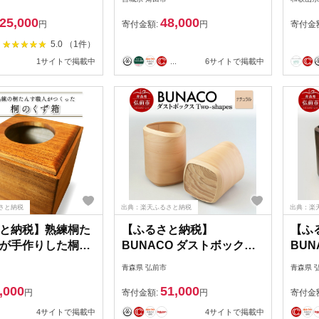
ス製 大容量 収納
【Tk
25,000
48,000
 ふた付き 屋外 玄
納 
円
寄付金額:
円
寄付金
01
5.0 （1件）
1サイトで掲載中
...
6サイトで掲載中
さと納税
出典：楽天ふるさと納税
出典：楽
と納税】熟練桐た
【ふるさと納税】
【ふ
が手作りした桐の
BUNACO ダストボックス
BUN
11246-0116】
Two-shapes インナー付
Two
青森県 弘前市
青森県 
（ナチュラル）1個 [木 木工
（ダ
,000
51,000
木工細工 木工品 木製 木製
木工 
円
寄付金額:
円
寄付金
品]
木製品
4サイトで掲載中
4サイトで掲載中