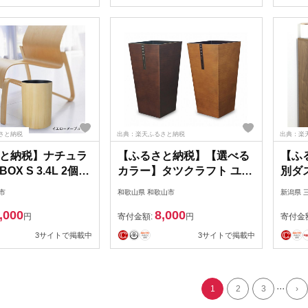
さと納税
出典：楽天ふるさと納税
出典：楽
と納税】ナチュラ
【ふるさと納税】【選べる
【ふ
X S 3.4L 2個組
カラー】タツクラフト ユー
別ダ
メープル タツクラ
ロスタイルBOX L角 9.5L
ン）
市
和歌山県 和歌山市
新潟県 
k242】
【Tk84】 | ゴミ箱 Bosk バ
テリア
,000
8,000
スク キッチン ペール キッ
口工器
円
寄付金額:
円
寄付金
チン 橋本達之助工芸
3サイトで掲載中
3サイトで掲載中
TATSU-CRAFT おしゃれ
送料無料 ごみ箱 ダストボ
ックス くず入れ 日本製
...
1
2
3
›