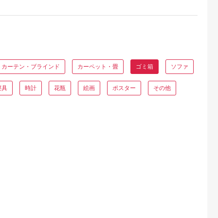
カーテン・ブラインド
カーペット・畳
ゴミ箱
ソファ
寝具
時計
花瓶
絵画
ポスター
その他