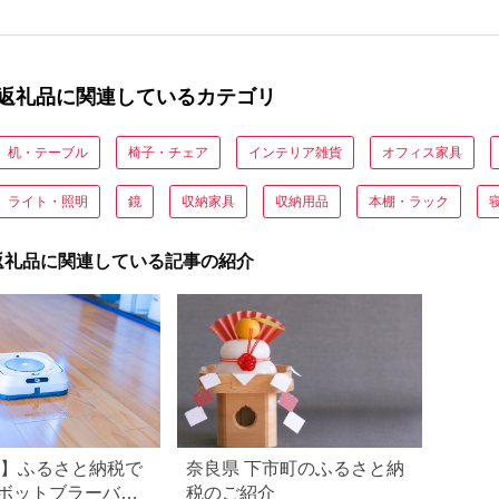
返礼品に関連しているカテゴリ
机・テーブル
椅子・チェア
インテリア雑貨
オフィス家具
ライト・照明
鏡
収納家具
収納用品
本棚・ラック
返礼品に関連している記事の紹介
3年】ふるさと納税で
奈良県 下市町のふるさと納
ボットブラーバは
税のご紹介