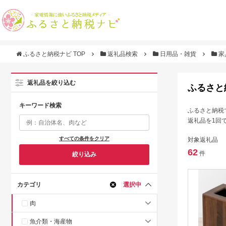
ふるさと納税ナビ TOP
返礼品検索
日用品・雑貨
家
返礼品を絞り込む
ふるさと
キーワード検索
ふるさと納税
返礼品を1回
すべての条件をクリア
対象返礼品
62
件
絞り込み
カテゴリ
選択中
肉
魚介類・海産物