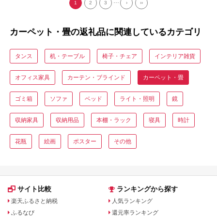
...
1
2
3
›
››
カーペット・畳の返礼品に関連しているカテゴリ
タンス
机・テーブル
椅子・チェア
インテリア雑貨
オフィス家具
カーテン・ブラインド
カーペット・畳
ゴミ箱
ソファ
ベッド
ライト・照明
鏡
収納家具
収納用品
本棚・ラック
寝具
時計
花瓶
絵画
ポスター
その他
サイト比較
ランキングから探す
楽天ふるさと納税
人気ランキング
ふるなび
還元率ランキング