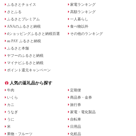
ふるさとチョイス
家電ランキング
さとふる
高額ランキング
ふるさとプレミアム
一人暮らし
ANAのふるさと納税
食べ物以外
dショッピングふるさと納税百選
その他のランキング
au PAY ふるさと納税
ふるさと本舗
ヤフーのふるさと納税
マイナビふるさと納税
ポイント還元キャンペーン
人気の返礼品から探す
牛肉
定期便
いくら
商品券・金券
カニ
旅行券
うなぎ
家電・電化製品
うに
自転車
米
日用品
果物・フルーツ
化粧品