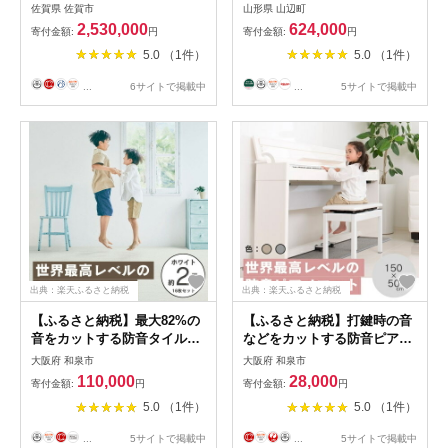
子地：D253-003
佐賀県 佐賀市
山形県 山辺町
2,530,000
624,000
寄付金額:
円
寄付金額:
円
5.0 （1件）
5.0 （1件）
...
6サイトで掲載中
...
5サイトで掲載中
出典：楽天ふるさと納税
出典：楽天ふるさと納税
【ふるさと納税】最大82%の
【ふるさと納税】打鍵時の音
音をカットする防音タイルカ
などをカットする防音ピアノ
ーペット「防音専科」16枚セ
マット「防音専科」 1枚 電子
大阪府 和泉市
大阪府 和泉市
ット ホワイト【複数個口で配
ピアノ用 グレー【1482908】
110,000
28,000
寄付金額:
円
寄付金額:
円
送】【4064373】
5.0 （1件）
5.0 （1件）
...
5サイトで掲載中
...
5サイトで掲載中