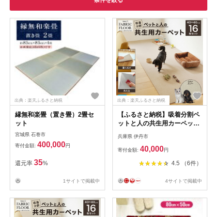
条件を絞る
出典：楽天ふるさと納税
出典：楽天ふるさと納税
縁無和楽畳（置き畳）2畳セ
【ふるさと納税】吸着分割ペ
ット
ットと人の共生用カーペット
2.56平方メートル
宮城県 石巻市
兵庫県 伊丹市
（40×40cm 16枚セット）＜
400,000
寄付金額:
円
40,000
スノー＞ インテリア
寄付金額:
円
35
還元率
%
4.5 （6件）
1サイトで掲載中
4サイトで掲載中