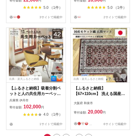
寄付金額:
円
寄付金額:
円
水彩タッチ 洗える ボリュー
雑貨 インテリア 国産 日本製
5.0 （1件）
5.0 （1件）
ム 軽量 ふんわり 手触り 洗濯
住江織物 スミノエ 高品質 京
可能
都 丹後 織物 手織り 贈り物
3サイトで掲載中
2サイトで掲載中
プレゼント ギフト neko 猫
猫の日 新生活 送料無料
出典：楽天ふるさと納税
出典：楽天ふるさと納税
【ふるさと納税】吸着分割ペ
【ふるさと納税】
ットと人の共生用カーペット
【67×110cm】 洗える国産モ
6.72平方メートル
ケット織り玄関マット ローズ
兵庫県 伊丹市
大阪府 和泉市
（40×40cm 42枚セット）＜
(ポーロ67×110RO)
102,000
寄付金額:
円
サンドグレー＞ 【 インテリ
【1496951】
20,000
寄付金額:
円
4.0 （1件）
ア 洗える ズレない 抜毛簡易
除去 撥水 防汚 消臭 防音 下
...
6サイトで掲載中
1サイトで掲載中
肢疲労軽減 爪掛防止 】