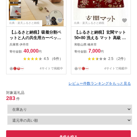
出典：楽天ふるさと納税
出典：楽天ふるさと納税
【ふるさと納税】吸着分割ペ
【ふるさと納税】玄関マット
ットと人の共生用カーペット
50×80 洗える マット 高級 金
2.56平方メートル
華山織 花ストリーク エンジ
兵庫県 伊丹市
和歌山県 橋本市
（40×40cm 16枚セット）＜
【1064272】
40,000
7,000
寄付金額:
円
寄付金額:
円
スノー＞ インテリア
4.5 （6件）
2.5 （2件）
4サイトで掲載中
4サイトで掲載中
レビュー件数ランキングをもっと見る
対象返礼品
283
件