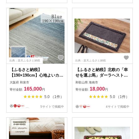
出典：楽天ふるさと納税
出典：楽天ふるさと納税
【ふるさと納税】
【ふるさと納税】北欧の「幸
【190×190cm】心地よいカー
せを運ぶ馬」ダーラヘスト柄
ペット ラグ (オンブレー) カ
の玄関マット グレー 縦
大阪府 和泉市
和歌山県 海南市
ラー:ブルー【1517233】
50cm×横80cm
165,000
18,000
寄付金額:
円
寄付金額:
円
5.0 （1件）
5.0 （1件）
...
5サイトで掲載中
4サイトで掲載中