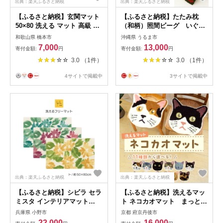
出典：楽天ふるさと納税
出典：楽天ふるさと納税
【ふるさと納税】玄関マット
【ふるさと納税】たたみ枕
50×80 洗える マット 高級 金
（和柄）照間ビーグ いぐ
華山織 小花フローレンス ブ
さ ビーク うるま市 沖
和歌山県 橋本市
沖縄県 うるま市
ルー【1125086】
縄 琉球畳 畳 かわいい
7,000
13,000
寄付金額:
円
寄付金額:
円
枕 和風
3.0 （1件）
3.0 （1件）
4サイトで掲載中
3サイトで掲載中
出典：楽天ふるさと納税
出典：楽天ふるさと納税
【ふるさと納税】シビラ セラ
【ふるさと納税】洗えるマッ
ミスタ インテリアマット
ト ネコカオマット まっと
（約50×80cm）【選べるカラ
座椅子マット 動物 アニマル
兵庫県 小野市
京都 府京丹後市
ー3色】 スペイン発 ブランド
ペット 生活用品 日用品 生活
22,000
16,000