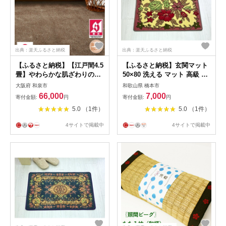
出典：楽天ふるさと納税
出典：楽天ふるさと納税
【ふるさと納税】【江戸間4.5
【ふるさと納税】玄関マット
畳】やわらかな肌ざわりのオ
50×80 洗える マット 高級 金
ールシーズン防炎カーペット
華山織 フラワーアレンジ ピ
大阪府 和泉市
和歌山県 橋本市
ブラウン(グロッソ4.5畳BR)
ンク【1125214】
66,000
7,000
寄付金額:
円
寄付金額:
円
【1493040】
5.0 （1件）
5.0 （1件）
4サイトで掲載中
4サイトで掲載中