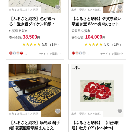
出典：楽天ふるさと納税
出典：楽天ふるさと納税
【ふるさと納税】色が選べ
【ふるさと納税】佐賀県産い
る！置き畳ダイケン和紙：
草置き畳 82cm角4枚セット：
B385-007
C104-005
佐賀県 佐賀市
佐賀県 佐賀市
38,500
104,000
寄付金額:
円
寄付金額:
円
5.0 （1件）
5.0 （1件）
...
7サイトで掲載中
...
6サイトで掲載中
出典：楽天ふるさと納税
出典：楽天ふるさと納税
【ふるさと納税】鍋島緞通[手
【ふるさと納税】 【山形緞
織] 花菱龍唐草縁まんじ文 玉
通】牡丹 (XS) [oc-jtbte]