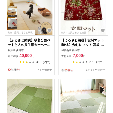
出典：楽天ふるさと納税
出典：楽天ふるさと納税
【ふるさと納税】吸着分割ペ
【ふるさと納税】玄関マット
ットと人の共生用カーペット
50×80 洗える マット 高級 金
2.56平方メートル
華山織 花ストリーク エンジ
兵庫県 伊丹市
和歌山県 橋本市
（40×40cm 16枚セット）＜
【1064272】
40,000
7,000
寄付金額:
円
寄付金額:
円
クリーム＞ インテリア
3.0 （2件）
2.5 （2件）
...
5サイトで掲載中
4サイトで掲載中