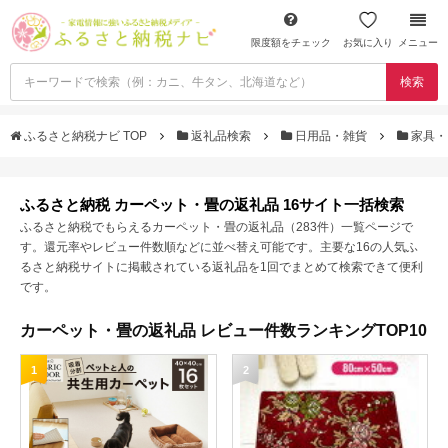
限度額をチェック
お気に入り
メニュー
検索
ふるさと納税ナビ TOP
返礼品検索
日用品・雑貨
家具・
ふるさと納税 カーペット・畳の返礼品 16サイト一括検索
ふるさと納税でもらえるカーペット・畳の返礼品（283件）一覧ページで
す。還元率やレビュー件数順などに並べ替え可能です。主要な16の人気ふ
るさと納税サイトに掲載されている返礼品を1回でまとめて検索できて便利
です。
カーペット・畳の返礼品 レビュー件数ランキングTOP10
1
2