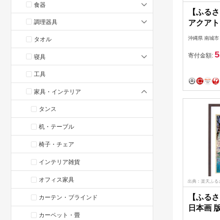
食器
【ふるさ
調理器具
アクアト
イングラ
沖縄県 南城市
タオル
アトープ
5
ラフ ア
寄付金額:
寝具
沖縄県 
工具
家具・インテリア
タンス
机・テーブル
椅子・チェア
インテリア雑貨
オフィス家具
出典：楽天ふる
【ふるさ
カーテン・ブラインド
日本画 版
カーペット・畳
豆木負 