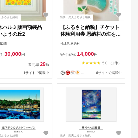
天ふるさと納税
出典：楽天ふるさと納税
木ハルミ版画額装品
【ふるさと納税】チケット
いようの丘2」
体験利用券 恩納村の海を作
るレジンアート体験【ペア
川口市
沖縄県 恩納村
コースター】｜レジン アー
30,000
14,000
ト 雑貨 日用品 人気 おすす
額:
円
寄付金額:
円
め 送料無料 ふるさと 恩納
5.0 （1件）
29
還元率
%
村 沖縄県
1サイトで掲載中
...
6サイトで掲載中
天ふるさと納税
出典：楽天ふるさと納税