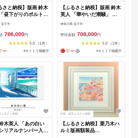
るさと納税】版画 鈴木
【ふるさと納税】版画 鈴木
 「昼下がりのポルトフ
英人 「華やいだ潮騒」 シ
ノ2」 シリアルナンバ
リアルナンバー入り フレー
 逗子市
神奈川県 逗子市
り フレーム付き 直筆
ム付き 直筆サイン入り イ
786,000
708,000
ン入り インテリア ア
ンテリア アート 絵画 絵 イ
額:
円
寄付金額:
円
絵画 絵 イラスト 風
ラスト 逗子 花火 額縁
5.0 （1件）
5.0 （1件）
額縁
4サイトで掲載中
4サイトで掲載中
天ふるさと納税
出典：楽天ふるさと納税
 鈴木英人 「あの白い
【ふるさと納税】栗乃木ハ
 シリアルナンバー入り
ルミ版画額装品
ーム付き 直筆サイン入
「Santorini」【1334217】