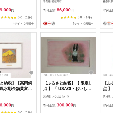
千葉県 習志野市
神奈川県
【11246-0296】
毛・小林刷毛製造所「大極
り イ
9,000
86,000
上糊刷毛」〜千葉県指定伝
絵 イ
円
寄付金額:
円
寄付金
統的工芸品〜
イラ
5.0 （1件）
5.0 （1件）
4サイトで掲載中
3サイトで掲載中
さと納税
出典：楽天ふるさと納税
出典：楽
と納税】【高岡銅
【ふるさと納税】【 限定1
【ふ
風水彫金額黄富士
点 】 「 USAGI・おいしい
点 】
品 工芸品 伝統技術
ね 」 うさぎ ウサギ 絵画 ア
アー
茨城県 つくばみらい市
茨城県 
ア アルミ製
ート アトリエ 飛動庵
6,000
300,000
円
寄付金額:
円
寄付金
5.0 （1件）