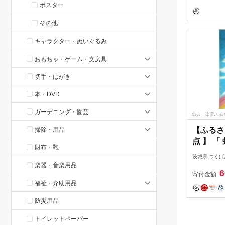
ポスター
その他
キャラクター・ぬいぐるみ
おもちゃ・ゲーム・文房具
切手・はがき
本・DVD
ガーデニング・園芸
出典：楽天ふる
【ふるさ
掃除・用品
点 】 「
財布・鞄
アート 
茨城県 つく
楽器・音楽用品
6
寄付金額:
福祉・介助用品
防災用品
トイレットペーパー