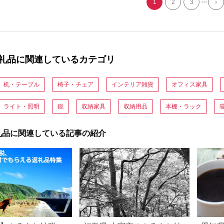
1
2
3
›
礼品に関連しているカテゴリ
机・テーブル
椅子・チェア
インテリア雑貨
オフィス家具
ライト・照明
鏡
収納家具
収納用品
本棚・ラック
礼品に関連している記事の紹介