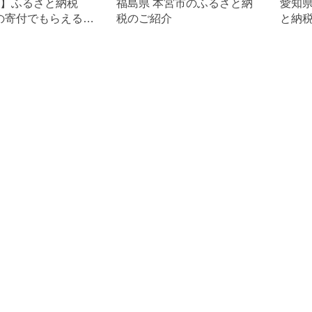
6年】ふるさと納税
福島県 本宮市のふるさと納
愛知県
円の寄付でもらえるお
税のご紹介
と納
礼品！