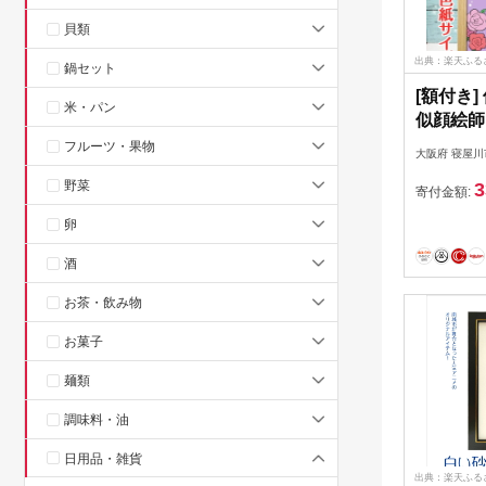
貝類
出典：楽天ふる
鍋セット
[額付き]
米・パン
似顔絵師
イズ(A4
フルーツ・果物
大阪府 寝屋川
｜プレゼ
野菜
3
日 ギフ
寄付金額:
卵
酒
お茶・飲み物
お菓子
麺類
調味料・油
日用品・雑貨
出典：楽天ふる