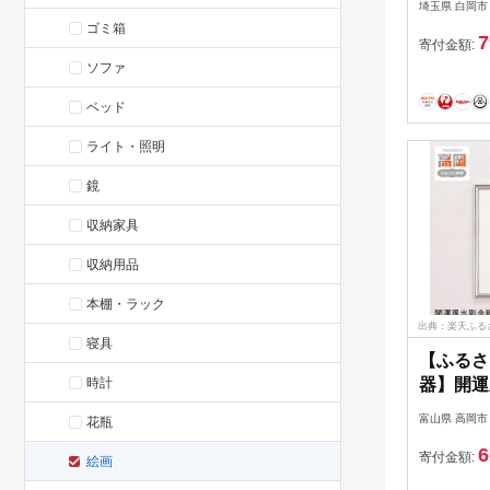
埼玉県 白岡市
う） LL 
ゴミ箱
7
寄付金額:
ソファ
ベッド
ライト・照明
鏡
収納家具
収納用品
本棚・ラック
出典：楽天ふる
寝具
【ふるさ
時計
器】開運
小 民芸
富山県 高岡市
花瓶
インテリ
6
寄付金額:
絵画