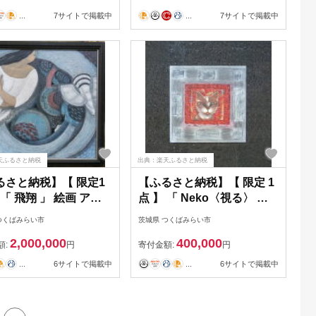
...
7サイトで掲載中
...
7サイトで掲載中
天ふるさと納税
出典：楽天ふるさと納税
るさと納税】【 限定1
【ふるさと納税】【 限定 1
 「 飛翔 」 絵画 アー
点 】 「 Neko〈視る〉 」
アトリエ 飛動庵
ねこ 猫 ネコ 絵画 絵 アート
つくばみらい市
茨城県 つくばみらい市
アトリエ 飛動庵
2,000,000
400,000
額:
円
寄付金額:
円
...
6サイトで掲載中
...
6サイトで掲載中