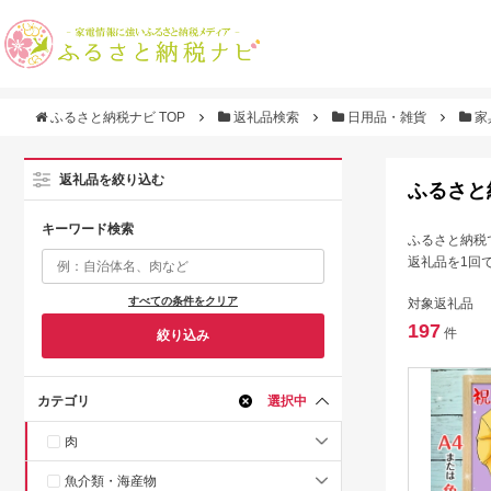
ふるさと納税ナビ TOP
返礼品検索
日用品・雑貨
家
返礼品を絞り込む
ふるさと
キーワード検索
ふるさと納税
返礼品を1回
すべての条件をクリア
対象返礼品
197
件
絞り込み
カテゴリ
選択中
肉
魚介類・海産物