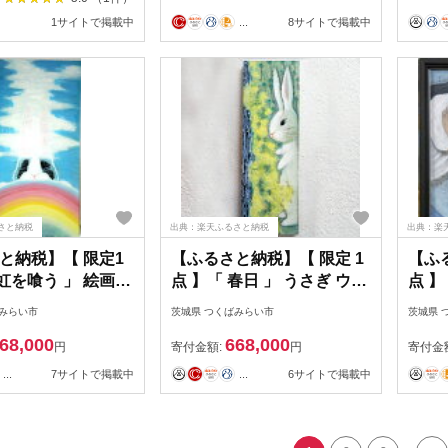
1サイトで掲載中
...
8サイトで掲載中
さと納税
出典：楽天ふるさと納税
出典：楽
と納税】【 限定1
【ふるさと納税】【 限定 1
【ふ
 虹を喰う 」 絵画
点 】「 春日 」 うさぎ ウサ
点 】
アトリエ 飛動庵
ギ 絵画 アート アトリエ 飛
ト 
ばみらい市
茨城県 つくばみらい市
茨城県 
動庵
68,000
668,000
円
寄付金額:
円
寄付金
...
7サイトで掲載中
...
6サイトで掲載中
...