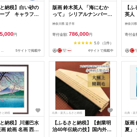
と納税】白い砂の
版画 鈴木英人 「海にむか
【ふ
ープ キャラファ
って」 シリアルナンバー入
英人
フ I 白い砂のアク
り フレーム付き 直筆サイ
ィー
神奈川県 逗子市
神奈川県
 キャラファイング
ン入り インテリア アート
ー入
5,000
786,000
ニメ グッズ アート
絵画 絵 イラスト 風景 車 ロ
サイ
円
寄付金額:
円
寄付金
南城市
ス マリブ 【 額縁 】
ート 
5.0 （1件）
景 
...
5サイトで掲載中
4サイトで掲載中
さと納税
出典：楽天ふるさと納税
出典：楽
と納税】川瀬巴水
【ふるさと納税】【創業明
版画
画 絵画 名画 西伊
治40年伝統の技】国内外の
夏」
(にしいずきしょ
美術館にも指名される刷
フレ