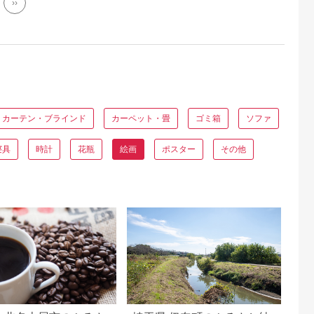
››
カーテン・ブラインド
カーペット・畳
ゴミ箱
ソファ
寝具
時計
花瓶
絵画
ポスター
その他