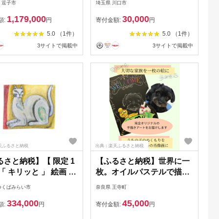
 逗子市
埼玉県 川口市
ンテリア アート 絵画
1,179,000
30,000
ラスト 風景 バハマ ア
額:
円
寄付金額:
円
ンド 【 額縁 】
5.0 （1件）
5.0 （1件）
3サイトで掲載中
3サイトで掲載中
天ふるさと納税
出典：楽天ふるさと納税
るさと納税】【 限定 1
【ふるさと納税】世界に一
「 キリッと 」 絵画 絵
枚。オイルパステルで描く
ト アトリエ 飛動庵
「ペットのオーダーメイド
つくばみらい市
奈良県 王寺町
肖像画」 チョークアート技
334,000
45,000
法 【A4サイズボード】
額:
円
寄付金額:
円