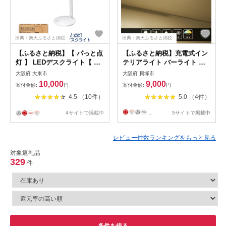
出典：楽天ふるさと納税
出典：楽天ふるさと納税
【ふるさと納税】【 パっと点
【ふるさと納税】充電式イン
灯 】 LEDデスクライト【 在
テリアライト バーライト ス
宅ワーク 】 【 学習用 】 | ラ
ティック マグネット付 ステ
大阪府 大東市
大阪府 貝塚市
イト 照明器具 ランプ ledライ
ンレスシール付属 人感センサ
10,000
9,000
寄付金額:
円
寄付金額:
円
ト デスクランプ 机 デスク 勉
ー機能あり 電球色 昼白色
4.5 （10件）
5.0 （4件）
強 テーブルライト テーブル
Type-C充電 HM-84T | 充電式
ランプ スタンドライト 学習
LED型ライト 照明 センサー
4サイトで掲載中
...
5サイトで掲載中
机 返礼品 コンパクト 大阪府
マグネット バーライト 人感
支援 スタンド 卓上照明
センサー 自動 感知 人気 お
すすめ 送料無料
レビュー件数ランキングをもっと見る
対象返礼品
329
件