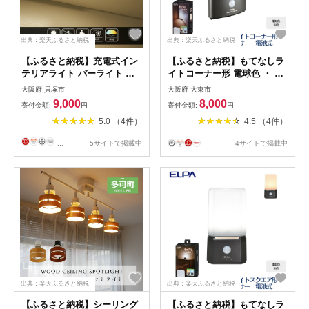
出典：楽天ふるさと納税
出典：楽天ふるさと納税
【ふるさと納税】充電式イン
【ふるさと納税】もてなしラ
テリアライト バーライト ス
イトコーナー形 電球色 ・ 白
ティック マグネット付 ステ
色 人感センサー 電池式 HLH-
大阪府 貝塚市
大阪府 大東市
ンレスシール付属 人感センサ
2202 | 大東市 ライト 照明 照
9,000
8,000
寄付金額:
円
寄付金額:
円
ー機能あり 電球色 昼白色
明器具 ランプ 屋内 玄関 人感
5.0 （4件）
4.5 （4件）
Type-C充電 HM-84T | 充電式
屋内照明 ledライト 自動点灯
LED型ライト 照明 センサー
玄関照明 センサーライト 電
...
5サイトで掲載中
4サイトで掲載中
マグネット バーライト 人感
気代不要 置き型
センサー 自動 感知 人気 お
すすめ 送料無料
出典：楽天ふるさと納税
出典：楽天ふるさと納税
【ふるさと納税】シーリング
【ふるさと納税】もてなしラ