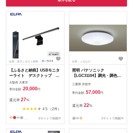
条件を絞る
出典：楽天ふるさと納税
出典：ふるなび
【ふるさと納税】USBモニタ
照明 パナソニック
ーライト デスクトップ
【LGC31104】調光・調色
LED 調光・調色機能付き
LED シーリングライト 8畳
大阪府 大東市
三重県 伊賀市
EML-DP01(CG) | USBモニタ
【senk0001】
20,000
寄付金額:
円
ーライト LED デスクトッ
57,000
寄付金額:
円
プ 家電 パソコン周辺機器
27
還元率
%
pc 便利グッズ 大阪府 支援 節
22
還元率
%
電 調光 調色 デスクトッ
4.5 （2件）
プ テレワーク 反射防止
...
6サイトで掲載中
3サイトで掲載中