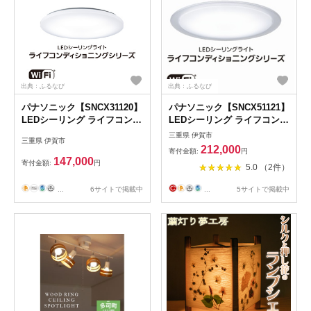
出典：ふるなび
出典：ふるなび
パナソニック【SNCX31120】
パナソニック【SNCX51121】
LEDシーリング ライフコンデ
LEDシーリング ライフコンデ
ィショニングシリーズ（丸型
ィショニングシリーズ（丸型
三重県 伊賀市
三重県 伊賀市
8畳用）【senk0008】
12畳用）【senk0011】
212,000
寄付金額:
円
147,000
寄付金額:
円
5.0 （2件）
...
6サイトで掲載中
...
5サイトで掲載中