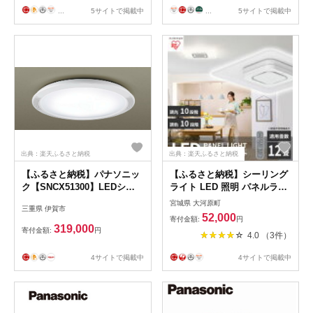
...
5サイトで掲載中
...
5サイトで掲載中
出典：楽天ふるさと納税
出典：楽天ふるさと納税
【ふるさと納税】パナソニッ
【ふるさと納税】シーリング
ク【SNCX51300】LEDシー
ライト LED 照明 パネルライ
リング ライフコンディショニ
トスクエア 12畳 ホワイト
宮城県 大河原町
三重県 伊賀市
ングシリーズ（丸型 12畳用）
CEA-A12DLPS アイリスオー
52,000
寄付金額:
円
ヤマ 照明器具 天井照明 節電
319,000
寄付金額:
円
4.0 （3件）
省エネ リビング 寝室 和室 ダ
イニング キッチン 台所 【
4サイトで掲載中
4サイトで掲載中
大河原町 】