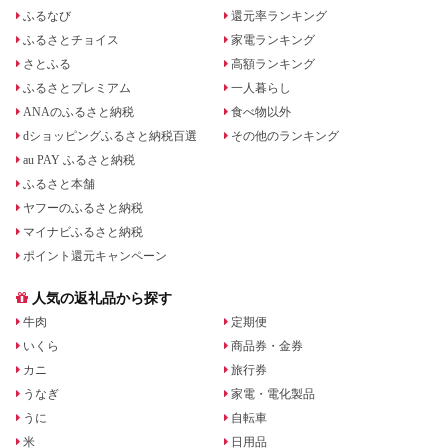
ふるなび
還元率ランキング
ふるさとチョイス
家電ランキング
さとふる
高額ランキング
ふるさとプレミアム
一人暮らし
ANAのふるさと納税
食べ物以外
dショッピングふるさと納税百選
その他のランキング
au PAY ふるさと納税
ふるさと本舗
ヤフーのふるさと納税
マイナビふるさと納税
ポイント還元キャンペーン
人気の返礼品から探す
牛肉
定期便
いくら
商品券・金券
カニ
旅行券
うなぎ
家電・電化製品
うに
自転車
米
日用品