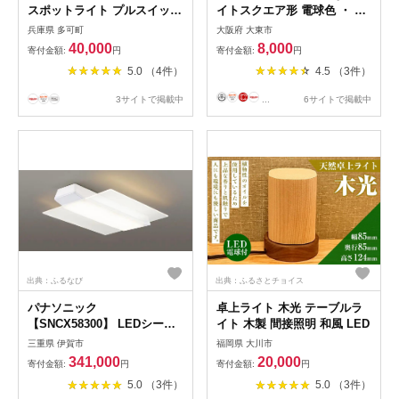
スポットライト プルスイッチ
イトスクエア形 電球色 ・ 白
天井照明 KMC-4911 LED 選
色 人感センサー 電池式 HLH-
兵庫県 多可町
大阪府 大東市
べる電球 電球色 昼白色 選べ
2204 | ELPA エルパ もてなし
40,000
8,000
寄付金額:
円
寄付金額:
円
るカラー ブラウン×ブラック
ライト スクエア形 電球色
5.0 （4件）
4.5 （3件）
ナチュラル×ホワイト
白色 電池式 人感センサーラ
イト
3サイトで掲載中
...
6サイトで掲載中
出典：ふるなび
出典：ふるさとチョイス
パナソニック
卓上ライト 木光 テーブルラ
【SNCX58300】 LEDシーリ
イト 木製 間接照明 和風 LED
ング ライフコンディショニン
三重県 伊賀市
福岡県 大川市
グシリーズ（角型 12畳用）
341,000
20,000
寄付金額:
円
寄付金額:
円
【senk0004】
5.0 （3件）
5.0 （3件）