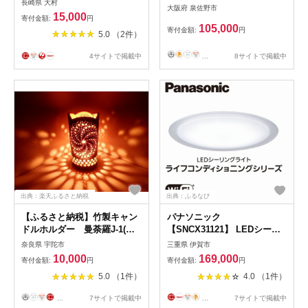
長崎県 大村
大阪府 泉佐野市
明 ライト ランプ ステンドグ
15,000
寄付金額:
円
ラス / 大村市 / ステンドグラ
105,000
寄付金額:
円
5.0 （2件）
ス工房ウォークオン
[ACZT003]
...
8サイトで掲載中
4サイトで掲載中
出典：楽天ふるさと納税
出典：ふるなび
【ふるさと納税】竹製キャン
パナソニック
ドルホルダー 曼荼羅J-1(表
【SNCX31121】 LEDシーリ
皮焦がしタイプ)／竹あかり
ング ライフコンディショニン
奈良県 宇陀市
三重県 伊賀市
癒し おうち時間 キャンプ
グシリーズ（丸型 8畳用）
10,000
169,000
寄付金額:
円
寄付金額:
円
【senk0009】
5.0 （1件）
4.0 （1件）
...
7サイトで掲載中
...
7サイトで掲載中