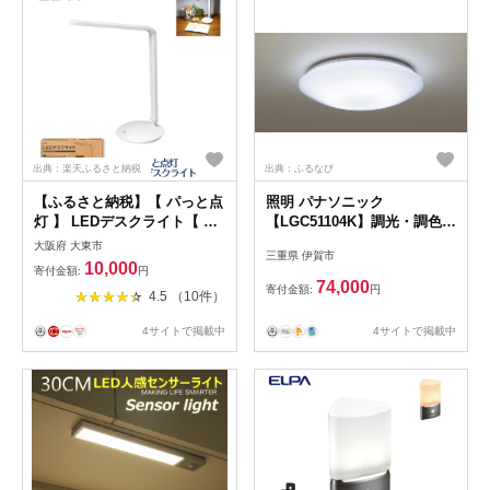
出典：楽天ふるさと納税
出典：ふるなび
【ふるさと納税】【 パっと点
照明 パナソニック
灯 】 LEDデスクライト【 在
【LGC51104K】調光・調色
宅ワーク 】 【 学習用 】 | ラ
LED シーリングライト 12畳
大阪府 大東市
三重県 伊賀市
イト 照明器具 ランプ ledライ
【senk0007】
10,000
寄付金額:
円
ト デスクランプ 机 デスク 勉
74,000
寄付金額:
円
4.5 （10件）
強 テーブルライト テーブル
ランプ スタンドライト 学習
4サイトで掲載中
4サイトで掲載中
机 返礼品 コンパクト 大阪府
支援 スタンド 卓上照明