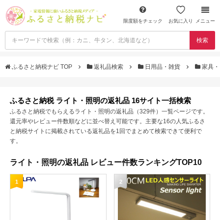
限度額をチェック
お気に入り
メニュー
検索
ふるさと納税ナビ TOP
返礼品検索
日用品・雑貨
家具・
ふるさと納税 ライト・照明の返礼品 16サイト一括検索
ふるさと納税でもらえるライト・照明の返礼品（329件）一覧ページです。
還元率やレビュー件数順などに並べ替え可能です。主要な16の人気ふるさ
と納税サイトに掲載されている返礼品を1回でまとめて検索できて便利で
す。
ライト・照明の返礼品 レビュー件数ランキングTOP10
1
2