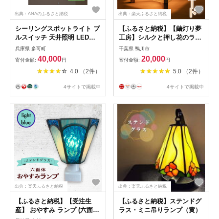
出典：ANAのふるさと納税
出典：楽天ふるさと納税
シーリングスポットライト プ
【ふるさと納税】【繭灯り夢
ルスイッチ 天井照明 LED昼
工房】シルクと押し花のラン
白色付属[678]
プシェード [0020-0099]
兵庫県 多可町
千葉県 鴨川市
40,000
20,000
寄付金額:
円
寄付金額:
円
4.0 （2件）
5.0 （2件）
4サイトで掲載中
4サイトで掲載中
出典：楽天ふるさと納税
出典：楽天ふるさと納税
【ふるさと納税】【受注生
【ふるさと納税】ステンドグ
産】 おやすみ ランプ (六面
ラス・ミニ吊りランプ（黄）
体) ステンドグラス 水色 / 照