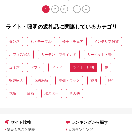
...
1
2
3
›
››
ライト・照明の返礼品に関連しているカテゴリ
タンス
机・テーブル
椅子・チェア
インテリア雑貨
オフィス家具
カーテン・ブラインド
カーペット・畳
ゴミ箱
ソファ
ベッド
ライト・照明
鏡
収納家具
収納用品
本棚・ラック
寝具
時計
花瓶
絵画
ポスター
その他
サイト比較
ランキングから探す
楽天ふるさと納税
人気ランキング