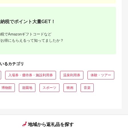
 食料 長期保
ドリンク付券_ ホテル
ー キャンプ
ビュッフェ 食事券 グ
】
ルメ 高級 人気 おすす
め【1641917】
納税でポイント大量GET！
税でAmazonギフトコードなど
がお得にもらえるって知ってましたか？
いるカテゴリ
収いくら
る？おす
入場券・優待券・施設利用券
温泉利用券
体験・ツアー
・博物館
遊園地
スポーツ
映画
音楽
地域から返礼品を探す