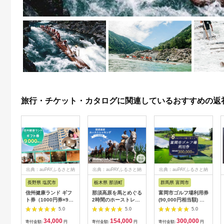
旅行・チケット・カタログに関連しているおすすめの返
出典：auPAYふるさと納
出典：auPAYふるさと納
出典：auPAYふるさと納
税
税
税
長野県 塩尻市
栃木県 那須町
群馬県 富岡市
信州健康ランド ギフ
那須高原を馬とめぐる
富岡市ゴルフ場利用券
ト券（1000円券×9
2時間のホーストレッ
(90,000円相当額) ゴ
枚） | 信州健康ランド
キング 外乗ペア利用
ルフ チケット 平日 土
5.0
5.0
5.0
サウナ 大浴場 ボディ
券【平日限定】チケッ
日 祝日 プレー券 関東
34,000
154,000
300,000
ケア リラクゼーショ
ト 利用券 ペア 体験
群馬県 首都圏 F20E-
寄付金額:
円
寄付金額:
円
寄付金額:
円