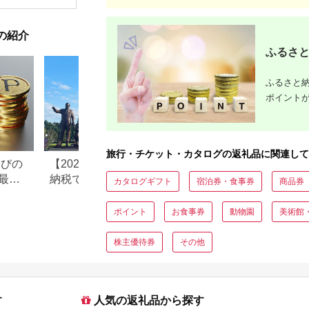
ドライブ レジャー 観
食品 食糧
光 イベント お出かけ
存 レジャ
七夕まつり スマホ に
登山 便利
の紹介
ポイント付与 湘南 神
奈川県 平塚市
ふるさと
ふるさと納
ポイント
旅行・チケット・カタログの返礼品に関連して
なびの
【2026年最新版】ふるさと
ふるさと納税、年
最大
納税でディズニー返礼品は
で30万円寄付でき
カタログギフト
宿泊券・食事券
商品券
もらえる？ホテル・チケッ
すめ返礼品も紹介
ト・公式グッズを徹底解説
ポイント
お食事券
動物園
美術館
株主優待券
その他
す
人気の返礼品から探す