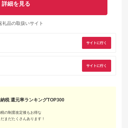
詳細を見る
返礼品の取扱いサイト
サイトに行く
サイトに行く
典：ふるなび
出典：楽天ふるさと納
出典：auPAYふるさと納
出典：auPAYふるさと
納税 還元率ランキングTOP300
税
税
見町
東京都千代田区
兵庫県 川西市
鹿児島県 屋久島町
茨城県産コシヒ
【ふるさと納税】ホテ
No.422 入浴回数券1
屋久島プライベート
納税の制度改定後もお得な
ライスセット
ルニューオータニ(東
冊（6枚つづり） ／
カスタマイズツアー
８袋）【5年保
京)ビューアンドダイ
SPAキセラ川西 温泉
まだまだたくさんあります！
5.0
5.0
5.0
5.0
食】【備蓄
ニング ザスカイ 平日
スパ サウナ リラック
2,000
65,000
19,000
173,000
急時 備え 米
ディナービュッフェ 1
ス 癒し 兵庫県
円
寄付金額:
円
寄付金額:
円
寄付金額:
円