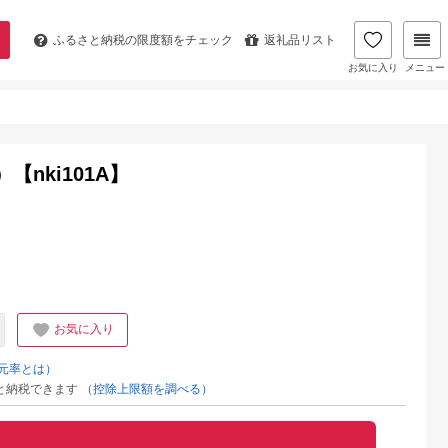
ふるさと納税の
限度額をチェック
返礼品リスト
お気に入り
メニュー
nki101A】
お気に入り
元率とは）
と納税できます
（控除上限額を調べる）