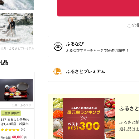
この
ふるなび
出典：ふるさとプレミアム
ふるなびマネーチャージで5%即増量中！
礼品
ふるさとプレミアム
出典：ふるラボ
出典：楽天ふるさと納
出典：auPAYふるさと納
出
ふるさと
税
税
三重県 伊勢市
広島県 安芸高田市
神奈川県 平塚市
茨城県 阿
347 まるよし伊勢お
【ふるさと納税】ゴル
ひらつか☆スターライ
20-05 
ふるさと
はらい町店 松阪牛焼
フ 八千代カントリー
トマーレ （ふるさと
カリ備食
肉御膳(150g) ペアお
クラブ 利用券 10,000
納税返礼ポイント）
(100g×
返礼品は
5.0
5.0
5.0
食事券
円分（1,000円×10
15000pt付与 商品券
存・非常
40,000
36,500
50,000
1
枚） 広島 安芸高田市
ポイント 関東 日帰り
備蓄用 緊
寄付金額:
円
寄付金額:
円
寄付金額:
円
寄付金額: