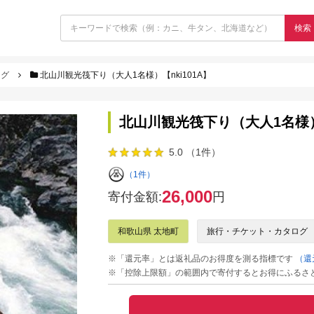
検索
ログ
北山川観光筏下り（大人1名様）【nki101A】
北山川観光筏下り（大人1名様）【
5.0 （1件）
（1件）
26,000
寄付金額:
円
和歌山県 太地町
旅行・チケット・カタログ
※「還元率」とは返礼品のお得度を測る指標です
（還
※「控除上限額」の範囲内で寄付するとお得にふるさ