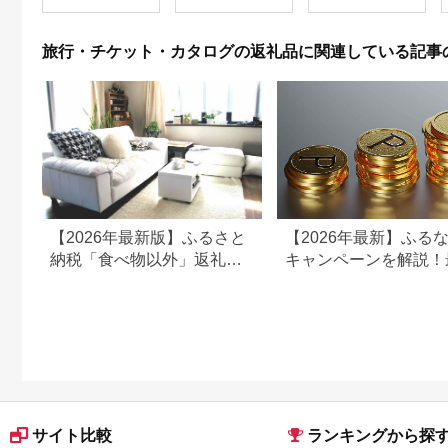
ン 施設 宿泊 家族連れ
乗馬 初心者歓迎〔P-
350
長野県 塩尻市
100〕
旅行・チケット・カタログの返礼品に関連している記事
【2026年最新版】ふるさと
【2026年最新】ふる
納税「食べ物以外」返礼品
キャンペーンを解説！
の還元率ランキング！
50%還元も
サイト比較
ランキングから探