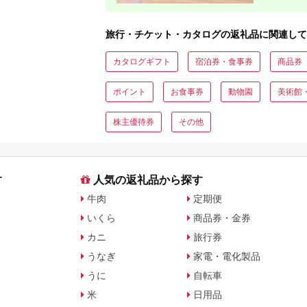
旅行・チケット・カタログの返礼品に関連して
カタログギフト
宿泊券・食事券
商品券
ポイント
お食事券
動物園
美術館
株主優待券
その他
す
人気の返礼品から探す
牛肉
定期便
いくら
商品券・金券
カニ
旅行券
うなぎ
家電・電化製品
うに
自転車
米
日用品