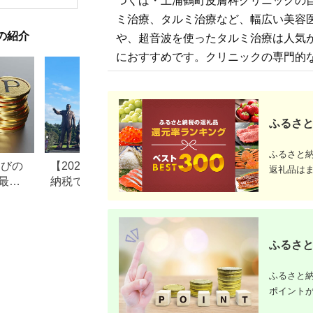
つくば・土浦鶴町皮膚科クリニックの自
ドライブ レジャー 観
食品 食糧
光 イベント お出かけ
存 レジャ
ミ治療、タルミ治療など、幅広い美容
七夕まつり スマホ に
登山 便利
の紹介
ポイント付与 湘南 神
や、超音波を使ったタルミ治療は人気
奈川県 平塚市
におすすめです。クリニックの専門的
ふるさと
ふるさと
なびの
【2026年最新版】ふるさと
ふるさと納税、年
返礼品は
最大
納税でディズニー返礼品は
で30万円寄付でき
もらえる？ホテル・チケッ
すめ返礼品も紹介
ト・公式グッズを徹底解説
ふるさと
ふるさと納
ポイント