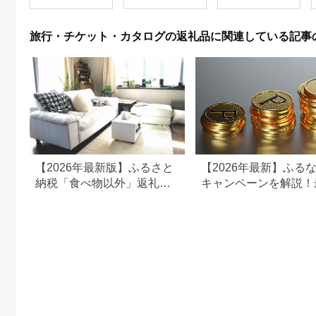
ン 施設 宿泊 家族連れ
乗馬 初心者歓迎〔P-
350
長野県 塩尻市
100〕
旅行・チケット・カタログの返礼品に関連している記事
【2026年最新版】ふるさと
【2026年最新】ふる
納税「食べ物以外」返礼品
キャンペーンを解説！
の還元率ランキング！
50%還元も