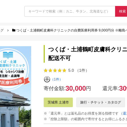
検索
ログ
つくば・土浦鶴町皮膚科クリニックの自費医療利用券 9,000円分 ※離
つくば・土浦鶴町皮膚科クリニッ
配送不可
5.0 （1件）
（1件）
30,000
30
寄付金額:
円
還元率:
茨城県 土浦市
旅行・チケット・カタログ
※「還元率」とは返礼品のお得度を測る指標です
（還
※「控除上限額」の範囲内で寄付するとお得にふるさ