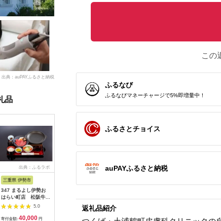
この
出典：auPAYふるさと納税
ふるなび
ふるなびマネーチャージで5%即増量中！
礼品
ふるさとチョイス
auPAYふるさと納税
出典：ふるラボ
出典：楽天ふるさと納
出典：auPAYふるさと納
出
税
税
三重県 伊勢市
広島県 安芸高田市
神奈川県 平塚市
茨城県 阿
347 まるよし伊勢お
【ふるさと納税】ゴル
ひらつか☆スターライ
20-05 
はらい町店 松阪牛焼
フ 八千代カントリー
トマーレ （ふるさと
カリ備食
肉御膳(150g) ペアお
クラブ 利用券 10,000
納税返礼ポイント）
(100g×
5.0
5.0
5.0
返礼品紹介
食事券
円分（1,000円×10
15000pt付与 商品券
存・非常
40,000
36,500
50,000
1
枚） 広島 安芸高田市
ポイント 関東 日帰り
備蓄用 緊
寄付金額:
円
寄付金額:
円
寄付金額:
円
寄付金額: