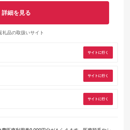
詳細を見る
返礼品の取扱いサイト
サイトに行く
サイトに行く
典：ふるなび
出典：楽天ふるさと納
出典：auPAYふるさと納
出典：auPAYふるさと
サイトに行く
税
税
見町
東京都千代田区
兵庫県 川西市
鹿児島県 屋久島町
茨城県産コシヒ
【ふるさと納税】ホテ
No.422 入浴回数券1
屋久島プライベート
ライスセット
ルニューオータニ(東
冊（6枚つづり） ／
カスタマイズツアー
８袋）【5年保
京)ビューアンドダイ
SPAキセラ川西 温泉
5.0
5.0
5.0
5.0
食】【備蓄
ニング ザスカイ 平日
スパ サウナ リラック
2,000
65,000
19,000
173,000
急時 備え 米
ディナービュッフェ 1
ス 癒し 兵庫県
円
寄付金額:
円
寄付金額:
円
寄付金額:
円