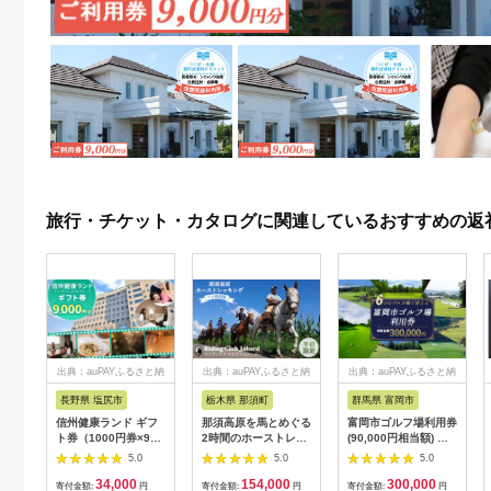
旅行・チケット・カタログに関連しているおすすめの返
出典：auPAYふるさと納
出典：auPAYふるさと納
出典：auPAYふるさと納
税
税
税
長野県 塩尻市
栃木県 那須町
群馬県 富岡市
信州健康ランド ギフ
那須高原を馬とめぐる
富岡市ゴルフ場利用券
ト券（1000円券×9
2時間のホーストレッ
(90,000円相当額) ゴ
枚） | 信州健康ランド
キング 外乗ペア利用
ルフ チケット 平日 土
5.0
5.0
5.0
サウナ 大浴場 ボディ
券【平日限定】チケッ
日 祝日 プレー券 関東
34,000
154,000
300,000
ケア リラクゼーショ
ト 利用券 ペア 体験
群馬県 首都圏 F20E-
寄付金額:
円
寄付金額:
円
寄付金額:
円