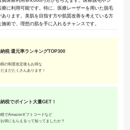
費医療利用券9,000円分がもらえます。医療脱毛やシ
 食料 長期保
ドリンク付券_ ホテル
ー キャンプ
ビュッフェ 食事券 グ
医療に利用可能です。特に、医療レーザーを用いた脱毛
】
ルメ 高級 人気 おすす
め【1641917】
があります。美肌を目指す方や肌質改善を考えている方
な施術で、理想の肌を手に入れるチャンスです。
納税 還元率ランキングTOP300
納税の制度改定後もお得な
収いくら
まだまだたくさんあります！
る？おす
納税でポイント大量GET！
税でAmazonギフトコードなど
がお得にもらえるって知ってましたか？