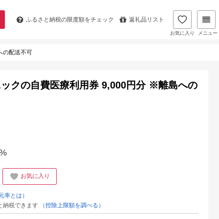
ふるさと納税の
限度額をチェック
返礼品リスト
お気に入り
メニュー
島への配送不可
クの自費医療利用券 9,000円分 ※離島への
%
お気に入り
元率とは）
と納税できます
（控除上限額を調べる）