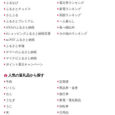
ふるなび
還元率ランキング
ふるさとチョイス
家電ランキング
さとふる
高額ランキング
ふるさとプレミアム
一人暮らし
ANAのふるさと納税
食べ物以外
dショッピングふるさと納税百選
その他のランキング
au PAY ふるさと納税
ふるさと本舗
ヤフーのふるさと納税
マイナビふるさと納税
ポイント還元キャンペーン
人気の返礼品から探す
牛肉
定期便
いくら
商品券・金券
カニ
旅行券
うなぎ
家電・電化製品
うに
自転車
米
日用品