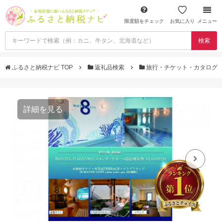
限度額をチェック
お気に入り
メニュー
検索
ふるさと納税ナビ TOP
返礼品検索
旅行・チケット・カタログ
詳細を見る