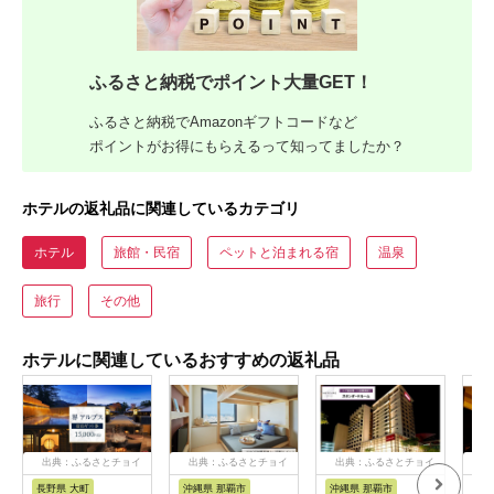
ふるさと納税でポイント大量GET！
ふるさと納税でAmazonギフトコードなど
ポイントがお得にもらえるって知ってましたか？
ホテルの返礼品に関連しているカテゴリ
ホテル
旅館・民宿
ペットと泊まれる宿
温泉
旅行
その他
ホテルに関連しているおすすめの返礼品
出典：ふるさとチョイ
出典：ふるさとチョイ
出典：ふるさとチョイ
出
ス
ス
ス
長野県 大町
沖縄県 那覇市
沖縄県 那覇市
長