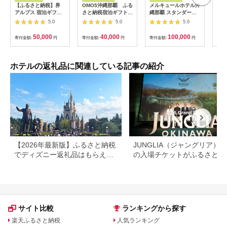
【ふるさと納税】界
OMO5沖縄那覇 ふる
メルキュールホテル沖
山間
アルプス 宿泊ギフト
さと納税宿泊ギフト券
縄那覇 スタンダード
一軒
券（15,000円分）
(12,000円)
ルーム（1泊朝食付き
まる
5.0
5.0
5.0
【星野リゾート】
ペア宿泊券） ★特典
10,
スパークリングワイン
50,000
40,000
100,000
寄付金額:
円
寄付金額:
円
寄付金額:
円
寄付
１本★
ホテルの返礼品に関連している記事の紹介
【2026年最新版】ふるさと納税
JUNGLIA（ジャングリア）
でディズニー返礼品はもらえ
の入場チケットがふるさと納
る？ホテル・チケット・公式グ
でもらえる！
ッズを徹底解説
サイト比較
ランキングから探す
楽天ふるさと納税
人気ランキング