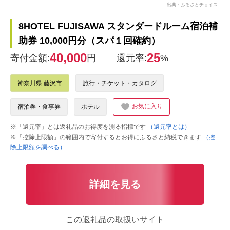
出典：ふるさとチョイス
8HOTEL FUJISAWA スタンダードルーム宿泊補
助券 10,000円分（スパ１回確約）
40,000
25
寄付金額:
円
還元率:
%
神奈川県 藤沢市
旅行・チケット・カタログ
お気に入り
宿泊券・食事券
ホテル
※「還元率」とは返礼品のお得度を測る指標です
（還元率とは）
※「控除上限額」の範囲内で寄付するとお得にふるさと納税できます
（控
除上限額を調べる）
詳細を見る
この返礼品の取扱いサイト