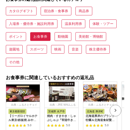
カタログギフト
宿泊券・食事券
商品券
入場券・優待券・施設利用券
温泉利用券
体験・ツアー
ポイント
お食事券
動物園
美術館・博物館
遊園地
スポーツ
映画
音楽
株主優待券
その他
お食事券に関連しているおすすめの返礼品
出典：ふるさとチョイ
出典：JRE MALLふる
出典：ふるさとチョイ
出
ス
さと納税
ス
東京都新宿区
茨城県 水戸市
北海道 厚岸町
兵
【リーガロイヤルホテ
焼肉・すきやき・しゃ
北海道厚岸のブランド
「神
ル東京/鉄板焼 みや
ぶしゃぶ『常陸牛きく
牡蠣＆北海道食材贅沢
屋」
美】ランチペアお食事
すい』食事券6,000円
コース（2名様用）お
（2
5.0
5.0
5.0
券 鉄板焼 ステーキ ラ
分【お食事券 常陸牛
食事券 [№5863-