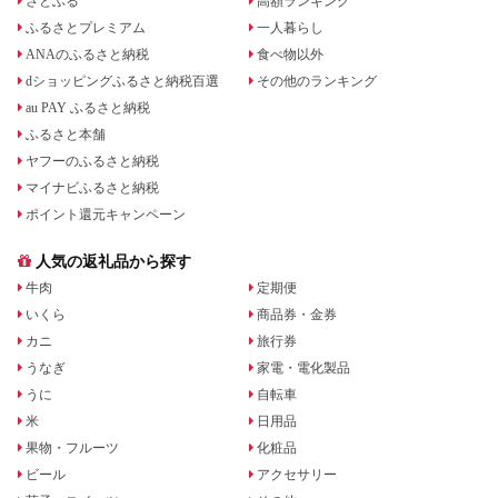
さとふる
高額ランキング
ふるさとプレミアム
一人暮らし
ANAのふるさと納税
食べ物以外
dショッピングふるさと納税百選
その他のランキング
au PAY ふるさと納税
ふるさと本舗
ヤフーのふるさと納税
マイナビふるさと納税
ポイント還元キャンペーン
人気の返礼品から探す
牛肉
定期便
いくら
商品券・金券
カニ
旅行券
うなぎ
家電・電化製品
うに
自転車
米
日用品
果物・フルーツ
化粧品
ビール
アクセサリー