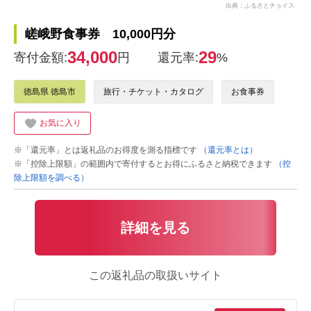
出典：ふるさとチョイス
嵯峨野食事券 10,000円分
34,000
29
寄付金額:
円
還元率:
%
徳島県 徳島市
旅行・チケット・カタログ
お食事券
お気に入り
※「還元率」とは返礼品のお得度を測る指標です
（還元率とは）
※「控除上限額」の範囲内で寄付するとお得にふるさと納税できます
（控
除上限額を調べる）
詳細を見る
この返礼品の取扱いサイト