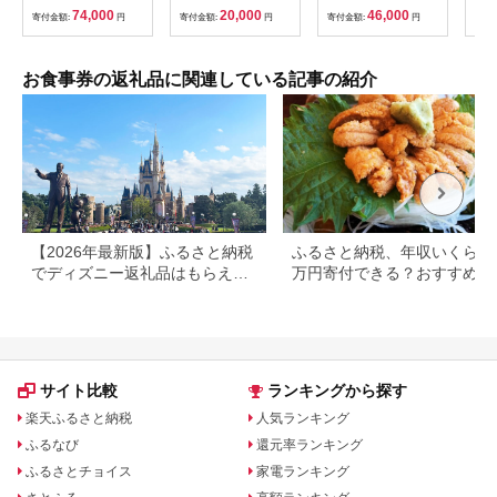
ンチ ペア食事券 チケ
ステーキ 焼肉 すき焼
0782]
74,000
20,000
46,000
寄付金額:
円
寄付金額:
円
寄付金額:
円
寄付
ット ギフト ホテル 記
き ハンバーグ 茨城県
念日 旅行 東京 新宿
水戸市 水戸 20000円
0052-011-S06
以内 2万円以内】
（BG-25）
お食事券の返礼品に関連している記事の紹介
【2026年最新版】ふるさと納税
ふるさと納税、年収いくらで3
でディズニー返礼品はもらえ
万円寄付できる？おすすめ返
る？ホテル・チケット・公式グ
品も紹介
ッズを徹底解説
サイト比較
ランキングから探す
楽天ふるさと納税
人気ランキング
ふるなび
還元率ランキング
ふるさとチョイス
家電ランキング