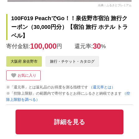
出典：ふるさとプレミアム
100F019 PeachでGo！！泉佐野市宿泊 旅行ク
ーポン（30,000円分）【宿泊 旅行 ホテル トラ
ベル】
100,000
30
寄付金額:
円
還元率:
%
大阪府 泉佐野市
旅行・チケット・カタログ
お気に入り
※「還元率」とは返礼品のお得度を測る指標です
（還元率とは）
※「控除上限額」の範囲内で寄付するとお得にふるさと納税できます
（控
除上限額を調べる）
詳細を見る