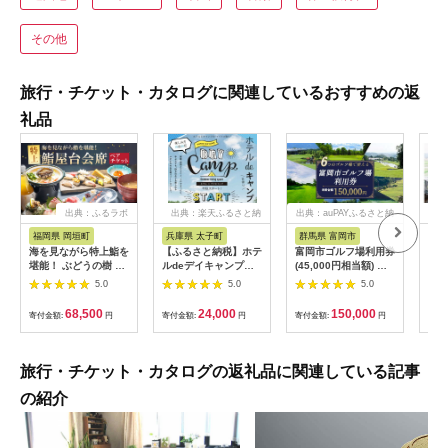
その他
旅行・チケット・カタログに関連しているおすすめの返
礼品
出典：ふるラボ
出典：楽天ふるさと納
出典：auPAYふるさと納
出典
税
税
福岡県 岡垣町
兵庫県 太子町
群馬県 富岡市
長
海を見ながら特上鮨を
【ふるさと納税】ホテ
富岡市ゴルフ場利用券
旅行
堪能！ ぶどうの樹 鮨
ルdeデイキャンプ体
(45,000円相当額) ゴ
運転
屋台ペア お食事券 海
験チケット
ルフ チケット 平日 土
列車
5.0
5.0
5.0
鮮 海 屋台 食事 ペア
【1364991】
日 祝日 プレー券 関東
験 
福岡県 岡垣町
群馬県 首都圏 F20E-
列車
68,500
24,000
150,000
寄付金額:
円
寄付金額:
円
寄付金額:
円
寄付
382
ども
県
旅行・チケット・カタログの返礼品に関連している記事
の紹介