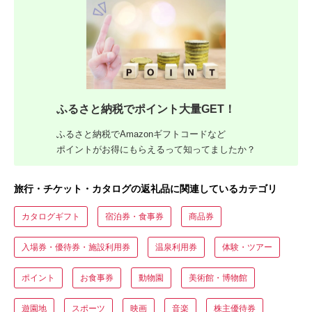
ふるさと納税でポイント大量GET！
ふるさと納税でAmazonギフトコードなど
ポイントがお得にもらえるって知ってましたか？
旅行・チケット・カタログの返礼品に関連しているカテゴリ
カタログギフト
宿泊券・食事券
商品券
入場券・優待券・施設利用券
温泉利用券
体験・ツアー
ポイント
お食事券
動物園
美術館・博物館
遊園地
スポーツ
映画
音楽
株主優待券