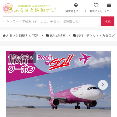
限度額をチェック
お気に入り
メニュー
検索
ふるさと納税ナビ TOP
返礼品検索
旅行・チケット・カタログ
詳細を見る