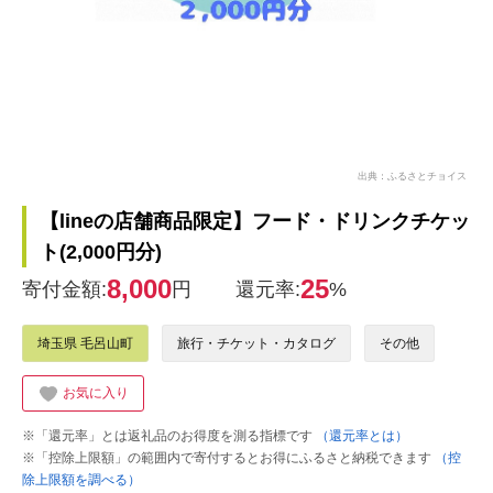
出典：ふるさとチョイス
【lineの店舗商品限定】フード・ドリンクチケッ
ト(2,000円分)
8,000
25
寄付金額:
円
還元率:
%
埼玉県 毛呂山町
旅行・チケット・カタログ
その他
お気に入り
※「還元率」とは返礼品のお得度を測る指標です
（還元率とは）
※「控除上限額」の範囲内で寄付するとお得にふるさと納税できます
（控
除上限額を調べる）