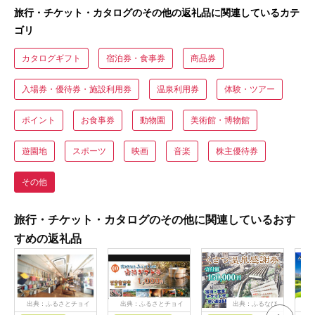
旅行・チケット・カタログのその他の返礼品に関連しているカテ
ゴリ
カタログギフト
宿泊券・食事券
商品券
入場券・優待券・施設利用券
温泉利用券
体験・ツアー
ポイント
お食事券
動物園
美術館・博物館
遊園地
スポーツ
映画
音楽
株主優待券
その他
旅行・チケット・カタログのその他に関連しているおす
すめの返礼品
出典：ふるさとチョイ
出典：ふるさとチョイ
出典：ふるなび
出
ス
ス