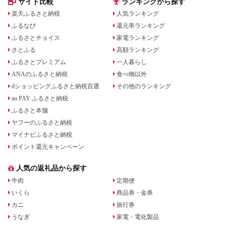
サイト比較
ランキングから探す
楽天ふるさと納税
人気ランキング
ふるなび
還元率ランキング
ふるさとチョイス
家電ランキング
さとふる
高額ランキング
ふるさとプレミアム
一人暮らし
ANAのふるさと納税
食べ物以外
dショッピングふるさと納税百選
その他のランキング
au PAY ふるさと納税
ふるさと本舗
ヤフーのふるさと納税
マイナビふるさと納税
ポイント還元キャンペーン
人気の返礼品から探す
牛肉
定期便
いくら
商品券・金券
カニ
旅行券
うなぎ
家電・電化製品