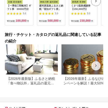
京都 府京都市
神奈川県 湯河原町
群馬県 草津町
福
【一澤信三郎帆布】ギ
湯河原温泉ふるさと納
くさつ温泉感謝券
町内
フト券 30000円分
税「宿泊ギフト券」
【150,000円】
も利
さと
5.0
5.0
5.0
（1
100,000
500,000
150,000
寄付金額:
円
寄付金額:
円
寄付金額:
円
寄付
旅行・チケット・カタログの返礼品に関連している記事
の紹介
【2026年最新版】ふるさと納税
【2026年最新】ふるなびの
「食べ物以外」返礼品の還元率
ンペーンを解説！最大50%還
ランキング！
も