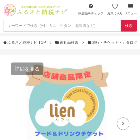
限度額をチェック
お気に入り
メニュー
検索
ふるさと納税ナビ TOP
返礼品検索
旅行・チケット・カタログ
詳細を見る