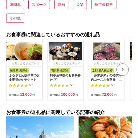
遊園地
スポーツ
映画
音楽
株主優待券
その他
お食事券に関連しているおすすめの返礼品
出典：ふるさとプレミ
出典：ふるさとチョイ
出典：ふるさとチョイ
出
アム
ス
ス
岐阜県 海津市
石川県 金沢市
京都 府久御山町
神
ふるさと応援中華のお
料亭金城樓のお食事券
『多来多来』の特撰牛
【ホ
食事券6枚 チケット
(ペア）
肉コースお食事券 4
ン川崎
名様分【1131614】
Ta
5.0
5.0
5.0
ッフ
名様
13,000
100,000
72,000
寄付金額:
円
寄付金額:
円
寄付金額:
円
寄付
お食事券の返礼品に関連している記事の紹介