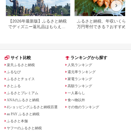
【2026年最新版】ふるさと納税
ふるさと納税、年収いくらで3
でディズニー返礼品はもらえ
万円寄付できる？おすすめ返
る？ホテル・チケット・公式グ
品も紹介
ッズを徹底解説
サイト比較
ランキングから探す
楽天ふるさと納税
人気ランキング
ふるなび
還元率ランキング
ふるさとチョイス
家電ランキング
さとふる
高額ランキング
ふるさとプレミアム
一人暮らし
ANAのふるさと納税
食べ物以外
dショッピングふるさと納税百選
その他のランキング
au PAY ふるさと納税
ふるさと本舗
ヤフーのふるさと納税