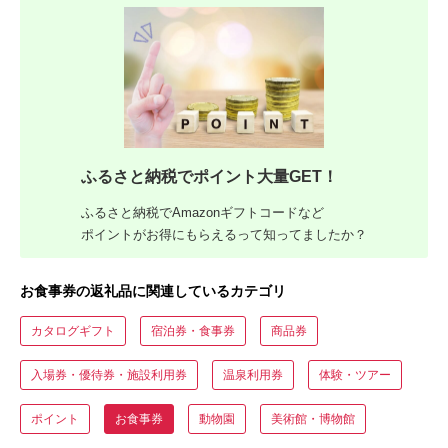
ふるさと納税でポイント大量GET！
ふるさと納税でAmazonギフトコードなど
ポイントがお得にもらえるって知ってましたか？
お食事券の返礼品に関連しているカテゴリ
カタログギフト
宿泊券・食事券
商品券
入場券・優待券・施設利用券
温泉利用券
体験・ツアー
ポイント
お食事券
動物園
美術館・博物館