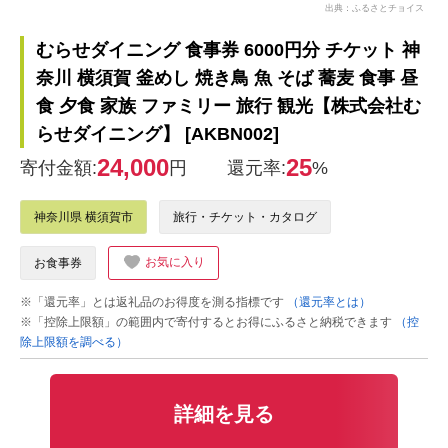
出典：ふるさとチョイス
むらせダイニング 食事券 6000円分 チケット 神
奈川 横須賀 釜めし 焼き鳥 魚 そば 蕎麦 食事 昼
食 夕食 家族 ファミリー 旅行 観光【株式会社む
らせダイニング】 [AKBN002]
24,000
25
寄付金額:
円
還元率:
%
神奈川県 横須賀市
旅行・チケット・カタログ
お気に入り
お食事券
※「還元率」とは返礼品のお得度を測る指標です
（還元率とは）
※「控除上限額」の範囲内で寄付するとお得にふるさと納税できます
（控
除上限額を調べる）
詳細を見る