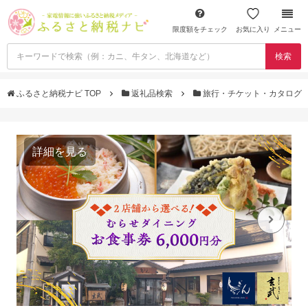
限度額をチェック
お気に入り
メニュー
検索
ふるさと納税ナビ TOP
返礼品検索
旅行・チケット・カタログ
詳細を見る