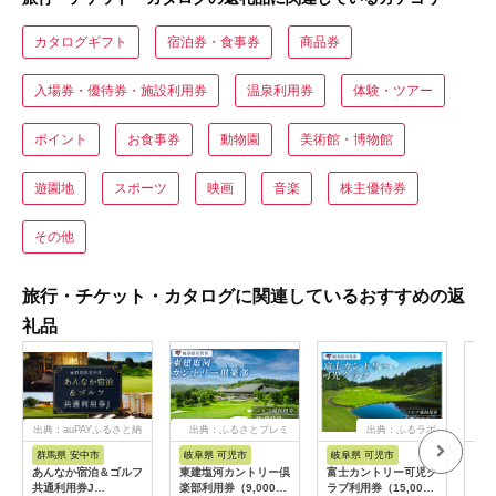
カタログギフト
宿泊券・食事券
商品券
入場券・優待券・施設利用券
温泉利用券
体験・ツアー
ポイント
お食事券
動物園
美術館・博物館
遊園地
スポーツ
映画
音楽
株主優待券
その他
旅行・チケット・カタログに関連しているおすすめの返
礼品
出典：auPAYふるさと納
出典：ふるさとプレミ
出典：ふるラボ
税
アム
群馬県 安中市
岐阜県 可児市
岐阜県 可児市
茨
あんなか宿泊＆ゴルフ
東建塩河カントリー倶
富士カントリー可児ク
20
共通利用券J
楽部利用券（9,000円
ラブ利用券（15,000
カリ