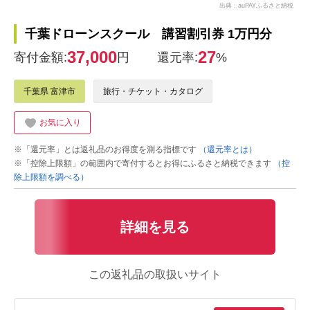
出典：auPAYふるさと納税
千葉ドローンスクール 講習割引券 1万円分
37,000
27
寄付金額:
円
還元率:
%
千葉県 富津市
旅行・チケット・カタログ
お気に入り
※「還元率」とは返礼品のお得度を測る指標です
（還元率とは）
※「控除上限額」の範囲内で寄付するとお得にふるさと納税できます
（控
除上限額を調べる）
詳細を見る
この返礼品の取扱いサイト