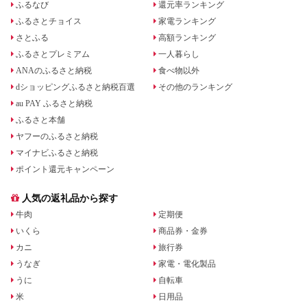
ふるなび
還元率ランキング
ふるさとチョイス
家電ランキング
さとふる
高額ランキング
ふるさとプレミアム
一人暮らし
ANAのふるさと納税
食べ物以外
dショッピングふるさと納税百選
その他のランキング
au PAY ふるさと納税
ふるさと本舗
ヤフーのふるさと納税
マイナビふるさと納税
ポイント還元キャンペーン
人気の返礼品から探す
牛肉
定期便
いくら
商品券・金券
カニ
旅行券
うなぎ
家電・電化製品
うに
自転車
米
日用品