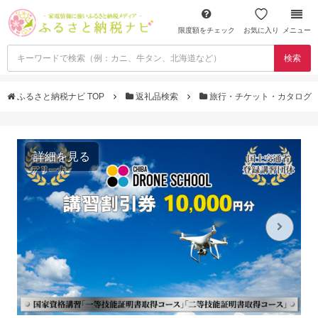
限度額をチェック
お気に入り
メニュー
検索
ふるさと納税ナビ TOP
返礼品検索
旅行・チケット・カタログ
詳細を見る