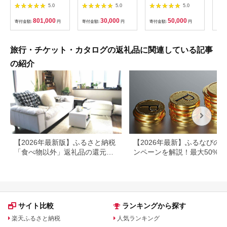
ANAX010 / 宿泊 ゴル
分）【0041-003】
円分）
(1
5.0
5.0
5.0
フ 利用券 券 安中 群
存・
馬 ごるふ ゴルフ場 ゴ
備蓄
801,000
30,000
50,000
寄付金額:
円
寄付金額:
円
寄付金額:
円
寄付
ルフプレー券 ゴルフ
食品
利用券 温泉 関東 チケ
存 
ット プレー券 施設利
登山
用券
旅行・チケット・カタログの返礼品に関連している記事
の紹介
【2026年最新版】ふるさと納税
【2026年最新】ふるなびの
「食べ物以外」返礼品の還元率
ンペーンを解説！最大50%還
ランキング！
も
サイト比較
ランキングから探す
楽天ふるさと納税
人気ランキング