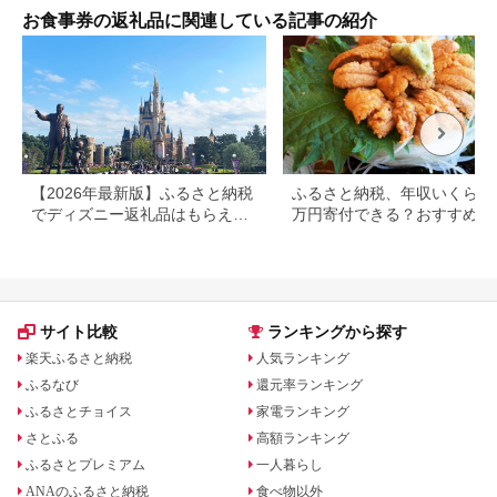
お食事券の返礼品に関連している記事の紹介
【2026年最新版】ふるさと納税
ふるさと納税、年収いくらで3
でディズニー返礼品はもらえ
万円寄付できる？おすすめ返
る？ホテル・チケット・公式グ
品も紹介
ッズを徹底解説
サイト比較
ランキングから探す
楽天ふるさと納税
人気ランキング
ふるなび
還元率ランキング
ふるさとチョイス
家電ランキング
さとふる
高額ランキング
ふるさとプレミアム
一人暮らし
ANAのふるさと納税
食べ物以外