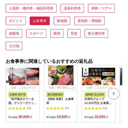
入場券・優待券・施設利用券
温泉利用券
体験・ツアー
ポイント
お食事券
動物園
美術館・博物館
遊園地
スポーツ
映画
音楽
株主優待券
その他
お食事券に関連しているおすすめの返礼品
出典：ふるさとチョイ
出典：JRE MALLふる
出典：ふるさとチョイ
出
ス
さと納税
ス
兵庫県 神戸市
東京都新宿区
福岡県 北九州市
愛
「神戸菊水すてーき
【焼肉 幸家】 お食事
京寿司グループ
【 
屋」ディナーチケット
券
10,000円分 お食事券
レン
（2枚）
1000円×10枚 食事チ
テ 
5.0
5.0
5.0
ケット チケット 寿司
コー
福岡県 北九州市
様分
80,000
10,000
34,000
寄付金額:
円
寄付金額:
円
寄付金額:
円
寄付