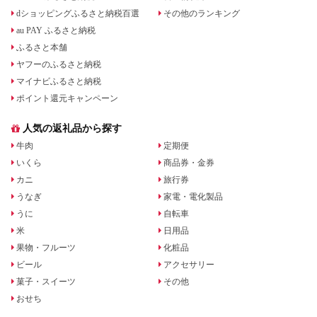
dショッピングふるさと納税百選
その他のランキング
au PAY ふるさと納税
ふるさと本舗
ヤフーのふるさと納税
マイナビふるさと納税
ポイント還元キャンペーン
人気の返礼品から探す
牛肉
定期便
いくら
商品券・金券
カニ
旅行券
うなぎ
家電・電化製品
うに
自転車
米
日用品
果物・フルーツ
化粧品
ビール
アクセサリー
菓子・スイーツ
その他
おせち