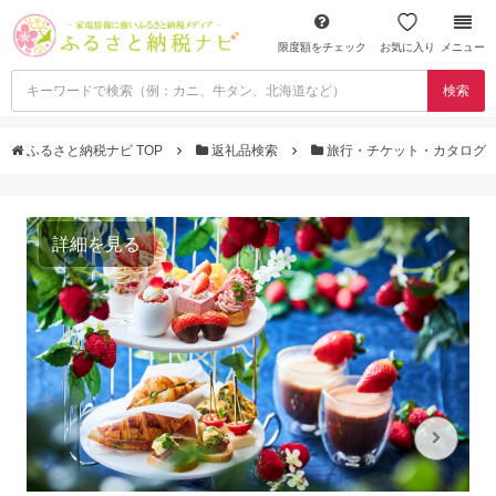
限度額をチェック
お気に入り
メニュー
検索
ふるさと納税ナビ TOP
返礼品検索
旅行・チケット・カタログ
詳細を見る