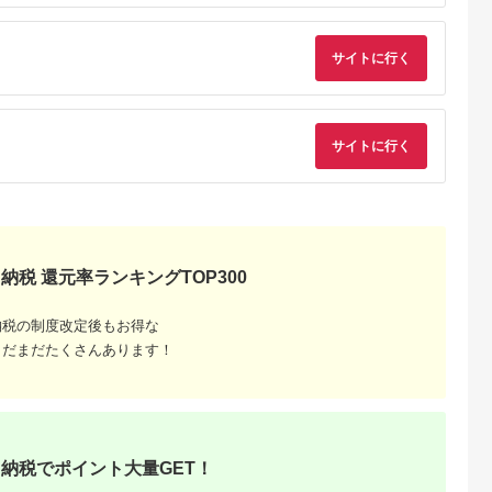
5.0
5.0
5.0
5.0
Sky Restaurant 634
ー券
2,000
75,000
7,000
100,000
スカイツリー 入場券
円
寄付金額:
円
寄付金額:
円
寄付金額:
円
ペア チケット 食事券
サイトに行く
レストラン 東京キュ
イジーヌ フランス料
理 東京 墨田区
サイトに行く
納税 還元率ランキングTOP300
と納税
もらえるお
納税の制度改定後もお得な
まだまだたくさんあります！
納税でポイント大量GET！