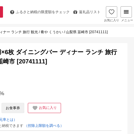
ふるさと納税の
限度額をチェック
返礼品リスト
お気に入り
メニュー
 ランチ 旅行 観光 / 肴や くうかい / 山梨県 韮崎市 [20741111]
円×6枚 ダイニングバー ディナー ランチ 旅行
市 [20741111]
%
お気に入り
お食事券
元率とは）
と納税できます
（控除上限額を調べる）