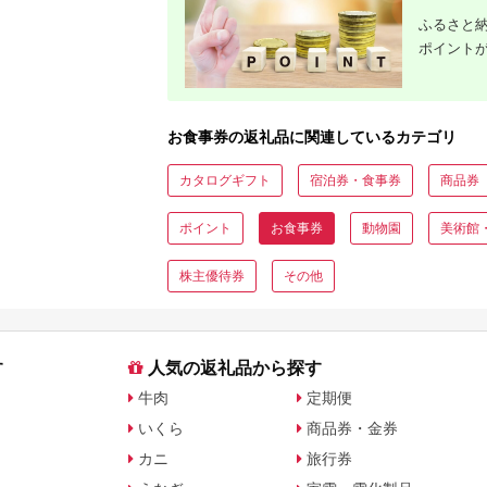
ふるさと納
ポイント
お食事券の返礼品に関連しているカテゴリ
カタログギフト
宿泊券・食事券
商品券
ポイント
お食事券
動物園
美術館
株主優待券
その他
す
人気の返礼品から探す
牛肉
定期便
いくら
商品券・金券
カニ
旅行券