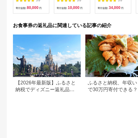
5.0
5.0
5.0
ケット チケット 寿司
80,000
10,000
34,000
福岡県 北九州市
寄付金額:
円
寄付金額:
円
寄付金額:
円
お食事券の返礼品に関連している記事の紹介
【2026年最新版】ふるさと
ふるさと納税、年収い
納税でディズニー返礼品は
で30万円寄付できる
もらえる？ホテル・チケッ
すめ返礼品も紹介
ト・公式グッズを徹底解説