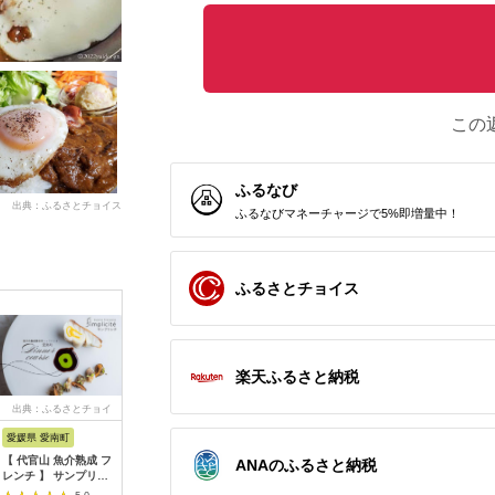
この
ふるなび
出典：ふるさとチョイス
ふるなびマネーチャージで5%即増量中！
ふるさとチョイス
楽天ふるさと納税
出典：ふるさとチョイ
出典：ふるさとチョイ
出典：ふるさとチョイ
出典：ふ
ス
ス
ス
愛媛県 愛南町
兵庫県 芦屋市
石川県 金沢市
京都 府久
【 代官山 魚介熟成 フ
【ふるさと納税】「ホ
料亭金城樓のお食事券
『多来多
ANAのふるさと納税
レンチ 】 サンプリシ
テル竹園芦屋」ご宿泊
(ペア）
肉コース
テ 「 愛南町 ディナー
・ ご飲食券 20000円
名様分【11