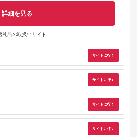
詳細を見る
返礼品の取扱いサイト
サイトに行く
サイトに行く
サイトに行く
るさとチョイ
出典：ふるさとプレミ
出典：ふるさとチョイ
出典：ふるさとチョ
ス
アム
ス
御山町
東京都墨田区
東京都渋谷区
兵庫県 神戸市
来』の特撰牛
東京スカイツリー ラ
お花屋さんのカフェ
「ホテル ラ・スイー
サイトに行く
お食事券 4
ンチ 雅 コース ペアチ
ランチセットご利用券
ト神戸ハーバーラン
31614】
ケット 有効期間6ヶ月
ド」レストランディ