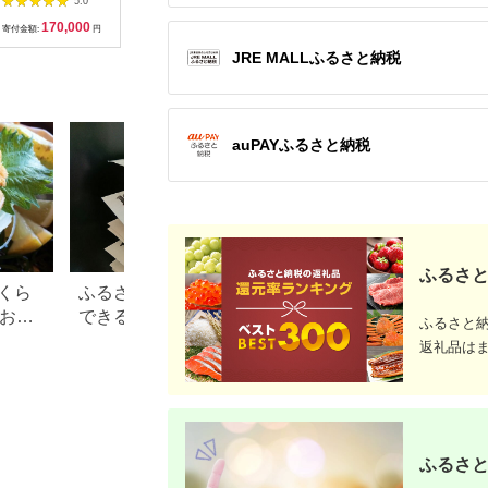
5.0
5.0
5.0
コース 」 食事券 2名
分 (1000円×20枚)
170,000
67,000
100,000
7
様分
【宿泊券 お食事券 入
寄付金額:
円
寄付金額:
円
寄付金額:
円
寄付金額:
場券 優待券 チケット
JRE MALLふるさと納税
ホテル 竹園芦屋 宿泊
素泊まり 朝食付き 1
泊2食付き サウナ付き
大浴場 レストラン カ
フェ 食事 ランチ ディ
ナー】
auPAYふるさと納税
ふるさと
くら
ふるさと納税で15万円寄付
【2026年】ふるさ
？おす
できる年収は？家電などお
100万円の寄付で
ふるさと
すすめ返礼品も
すすめ返礼品！
返礼品は
ふるさと