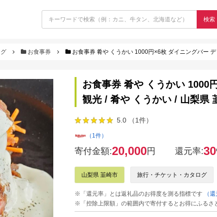
検索
ログ
お食事券
お食事券 肴や くうかい 1000円×6枚 ダイニングバー ディナー
お食事券 肴や くうかい 1000
観光 / 肴や くうかい / 山梨県 韮崎
5.0 （1件）
（1件）
20,000
30
寄付金額:
円
還元率:
山梨県 韮崎市
旅行・チケット・カタログ
※「還元率」とは返礼品のお得度を測る指標です
（還
※「控除上限額」の範囲内で寄付するとお得にふるさ