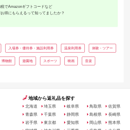
税でAmazonギフトコードなど
がお得にもらえるって知ってましたか？
入場券・優待券・施設利用券
温泉利用券
体験・ツアー
・博物館
遊園地
スポーツ
映画
音楽
地域から返礼品を探す
北海道
埼玉県
岐阜県
鳥取県
佐賀県
青森県
千葉県
静岡県
島根県
長崎県
岩手県
東京都
愛知県
岡山県
熊本県