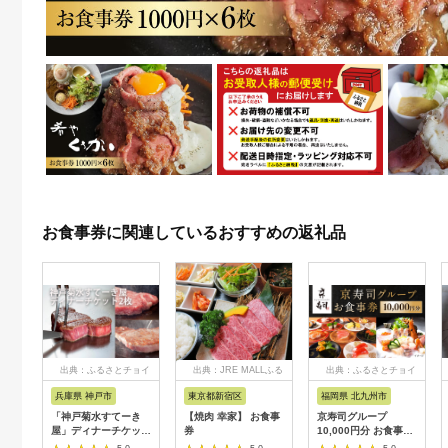
お食事券に関連しているおすすめの返礼品
出典：ふるさとチョイ
出典：JRE MALLふる
出典：ふるさとチョイ
ス
さと納税
ス
兵庫県 神戸市
東京都新宿区
福岡県 北九州市
「神戸菊水すてーき
【焼肉 幸家】 お食事
京寿司グループ
屋」ディナーチケット
券
10,000円分 お食事券
（2枚）
1000円×10枚 食事チ