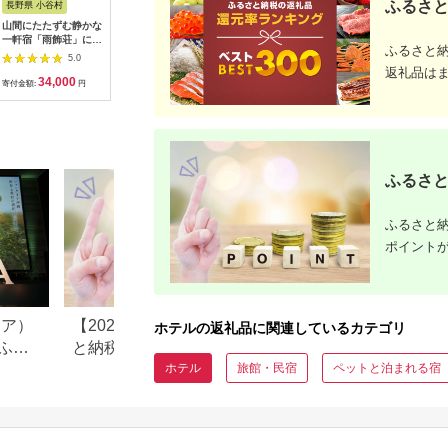
ふるさと
長野県 小谷村
大阪府 泉佐野市
熊本県 熊本市
千葉県 木
山間にたたずむ静かな
ホテル日航関西空港
【レフ熊本 by ベッセ
KA001
一軒宿「雨飾荘」に泊
利用券（3,000円分）
ルホテルズ】ご宿泊券
テル三日
ふるさと
まる！小谷村宿泊券
【旅行 宿泊 出張 前泊
モデレートルーム 2名
基準室 大
5.0
5.0
5.0
10,000円分
後泊 ファミリー 空港
様 朝食付 チケット ご
泊券 （平
返礼品は
34,000
10,000
65,000
1
ターミナルビル 徒歩
利用券 ペア宿泊券
るさと納税
寄付金額:
円
寄付金額:
円
寄付金額:
円
寄付金額:
直結】
泊 旅行券
プール 温
ンビュー 
キング 飲
クーポン 
津市 送料
ふるさと
ふるさと納
ポイント
リア）
【2025年10月以降】ふるさ
長野県小谷村のふ
ホテルの返礼品に関連しているカテゴリ
ふる
と納税でポイントは貯ま
税のご紹介
る？ポータル還元廃止後
ホテル
旅館・民宿
ペットと泊まれる宿
の“今できる”獲得方法を解説