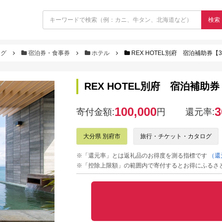
検索
ログ
宿泊券・食事券
ホテル
REX HOTEL別府 宿泊補助券【3
REX HOTEL別府 宿泊補助券
100,000
3
寄付金額:
円
還元率:
大分県 別府市
旅行・チケット・カタログ
※「還元率」とは返礼品のお得度を測る指標です
（還
※「控除上限額」の範囲内で寄付するとお得にふるさ