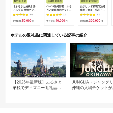
長野県 大町
沖縄県 那覇市
静岡県 東伊豆町
【ふるさと納税】界
OMO5沖縄那覇 ふる
ひがしいず満喫宿泊補
アルプス 宿泊ギフト
さと納税宿泊ギフト券
助券（大川・北川・熱
券（15,000円分）
(12,000円)
川・片瀬・白田・稲取
5.0
5.0
5.0
【星野リゾート】
温泉）
50,000
40,000
300,000
寄付金額:
円
寄付金額:
円
寄付金額:
円
ホテルの返礼品に関連している記事の紹介
【2026年最新版】ふるさと
JUNGLIA（ジャング
納税でディズニー返礼品は
沖縄の入場チケットが
もらえる？ホテル・チケッ
さと納税でもらえる！
ト・公式グッズを徹底解説