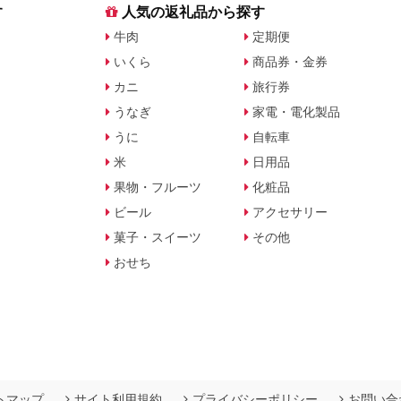
す
人気の返礼品から探す
牛肉
定期便
いくら
商品券・金券
カニ
旅行券
うなぎ
家電・電化製品
うに
自転車
米
日用品
果物・フルーツ
化粧品
ビール
アクセサリー
菓子・スイーツ
その他
おせち
トマップ
サイト利用規約
プライバシーポリシー
お問い合