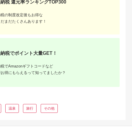
納税 還元率ランキングTOP300
更津市
山梨県 北杜市
兵庫県 神戸市
千葉県 浦安市
 龍宮城スパホ
清里高原 清泉寮 ホテ
神戸どうぶつ王国入場
ホテルオークラ東京
月「龍宮亭」
ル＆コテージ 宿泊補
券付「神戸ポートピア
イ ギフト券30,000
納税の制度改定後もお得な
人２名 宿
助券 (30,000円分)
ホテル」宿泊プラン
円分
5.0
5.0
5.0
5.0
日限定） ふ
【選べる ホテルorコ
（2名1室）1泊朝食付
まだまだたくさんあります！
33,000
100,000
100,000
100,000
 宿泊券 宿
テージ】 宿泊 チケッ
円
寄付金額:
円
寄付金額:
円
寄付金額:
円
 旅行 ホテル
ト プライベート空間
泉 オーシャ
地産地消 レストラン
1泊2日 バイ
ショップ ミュージア
み放題 割引
ム 八ヶ岳 観光
千葉県 木更
無料
納税でポイント大量GET！
税でAmazonギフトコードなど
がお得にもらえるって知ってましたか？
るさと納
温泉
旅行
その他