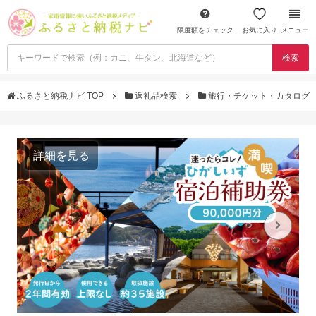
限度額をチェック
お気に入り
メニュー
検索
ふるさと納税ナビ TOP
返礼品検索
旅行・チケット・カタログ
詳細を見る