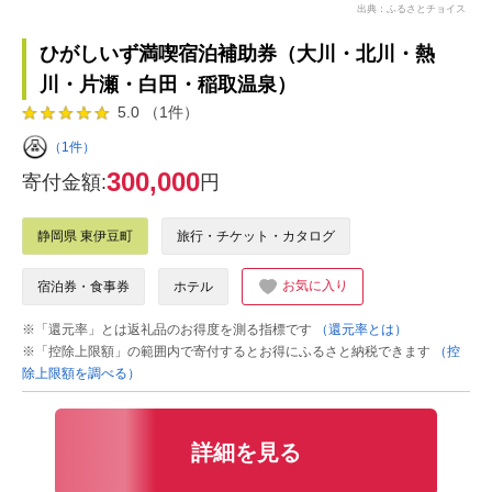
出典：ふるさとチョイス
ひがしいず満喫宿泊補助券（大川・北川・熱
川・片瀬・白田・稲取温泉）
5.0 （1件）
（1件）
300,000
寄付金額:
円
静岡県 東伊豆町
旅行・チケット・カタログ
お気に入り
宿泊券・食事券
ホテル
※「還元率」とは返礼品のお得度を測る指標です
（還元率とは）
※「控除上限額」の範囲内で寄付するとお得にふるさと納税できます
（控
除上限額を調べる）
詳細を見る