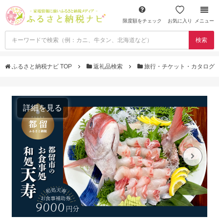
限度額をチェック
お気に入り
メニュー
検索
ふるさと納税ナビ TOP
返礼品検索
旅行・チケット・カタログ
詳細を見る