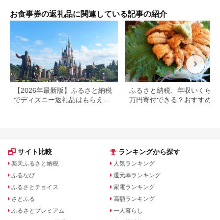
お食事券の返礼品に関連している記事の紹介
【2026年最新版】ふるさと納税
ふるさと納税、年収いくらで3
でディズニー返礼品はもらえ
万円寄付できる？おすすめ返
る？ホテル・チケット・公式グ
品も紹介
ッズを徹底解説
サイト比較
ランキングから探す
楽天ふるさと納税
人気ランキング
ふるなび
還元率ランキング
ふるさとチョイス
家電ランキング
さとふる
高額ランキング
ふるさとプレミアム
一人暮らし