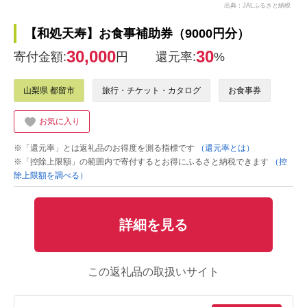
出典：JALふるさと納税
【和処天寿】お食事補助券（9000円分）
30,000
30
寄付金額:
円
還元率:
%
山梨県 都留市
旅行・チケット・カタログ
お食事券
お気に入り
※「還元率」とは返礼品のお得度を測る指標です
（還元率とは）
※「控除上限額」の範囲内で寄付するとお得にふるさと納税できます
（控
除上限額を調べる）
詳細を見る
この返礼品の取扱いサイト