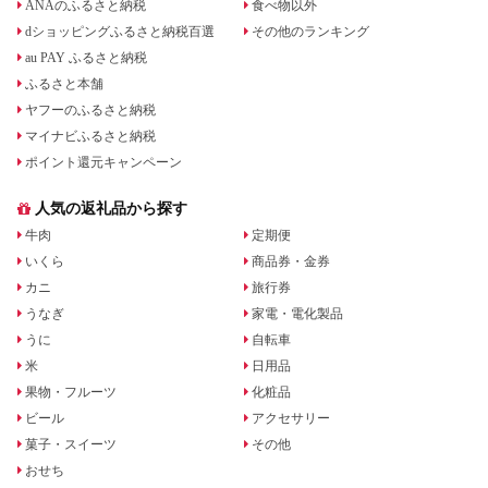
ANAのふるさと納税
食べ物以外
dショッピングふるさと納税百選
その他のランキング
au PAY ふるさと納税
ふるさと本舗
ヤフーのふるさと納税
マイナビふるさと納税
ポイント還元キャンペーン
人気の返礼品から探す
牛肉
定期便
いくら
商品券・金券
カニ
旅行券
うなぎ
家電・電化製品
うに
自転車
米
日用品
果物・フルーツ
化粧品
ビール
アクセサリー
菓子・スイーツ
その他
おせち