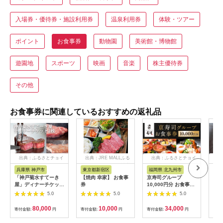
入場券・優待券・施設利用券
温泉利用券
体験・ツアー
ポイント
お食事券
動物園
美術館・博物館
遊園地
スポーツ
映画
音楽
株主優待券
その他
お食事券に関連しているおすすめの返礼品
出典：ふるさとチョイ
出典：JRE MALLふる
出典：ふるさとチョイ
出
ス
さと納税
ス
兵庫県 神戸市
東京都新宿区
福岡県 北九州市
愛
「神戸菊水すてーき
【焼肉 幸家】 お食事
京寿司グループ
【 
屋」ディナーチケット
券
10,000円分 お食事券
レン
（2枚）
1000円×10枚 食事チ
テ 
5.0
5.0
5.0
ケット チケット 寿司
コー
福岡県 北九州市
様分
80,000
10,000
34,000
寄付金額:
円
寄付金額:
円
寄付金額:
円
寄付