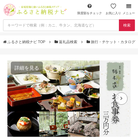
限度額をチェック
お気に入り
メニュー
検索
ふるさと納税ナビ TOP
返礼品検索
旅行・チケット・カタログ
詳細を見る