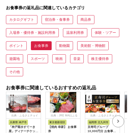
お食事券の返礼品に関連しているカテゴリ
カタログギフト
宿泊券・食事券
商品券
入場券・優待券・施設利用券
温泉利用券
体験・ツアー
ポイント
お食事券
動物園
美術館・博物館
遊園地
スポーツ
映画
音楽
株主優待券
その他
お食事券に関連しているおすすめの返礼品
出典：ふるさとチョイ
出典：JRE MALLふる
出典：ふるさとチョイ
出
ス
さと納税
ス
兵庫県 神戸市
東京都新宿区
福岡県 北九州市
愛
「神戸菊水すてーき
【焼肉 幸家】 お食事
京寿司グループ
【 
屋」ディナーチケット
券
10,000円分 お食事券
レン