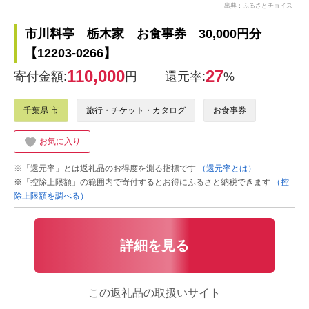
出典：ふるさとチョイス
市川料亭 栃木家 お食事券 30,000円分
【12203-0266】
110,000
27
寄付金額:
円
還元率:
%
千葉県 市
旅行・チケット・カタログ
お食事券
お気に入り
※「還元率」とは返礼品のお得度を測る指標です
（還元率とは）
※「控除上限額」の範囲内で寄付するとお得にふるさと納税できます
（控
除上限額を調べる）
詳細を見る
この返礼品の取扱いサイト