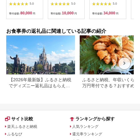
（2枚）
1000円×10枚 食事チ
テ 
5.0
5.0
5.0
ケット チケット 寿司
コー
福岡県 北九州市
様分
80,000
10,000
34,000
寄付金額:
円
寄付金額:
円
寄付金額:
円
寄付
お食事券の返礼品に関連している記事の紹介
【2026年最新版】ふるさと納税
ふるさと納税、年収いくらで3
でディズニー返礼品はもらえ
万円寄付できる？おすすめ返
る？ホテル・チケット・公式グ
品も紹介
ッズを徹底解説
サイト比較
ランキングから探す
楽天ふるさと納税
人気ランキング
ふるなび
還元率ランキング