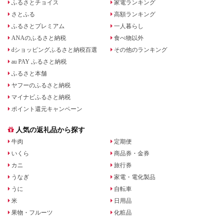
ふるさとチョイス
家電ランキング
さとふる
高額ランキング
ふるさとプレミアム
一人暮らし
ANAのふるさと納税
食べ物以外
dショッピングふるさと納税百選
その他のランキング
au PAY ふるさと納税
ふるさと本舗
ヤフーのふるさと納税
マイナビふるさと納税
ポイント還元キャンペーン
人気の返礼品から探す
牛肉
定期便
いくら
商品券・金券
カニ
旅行券
うなぎ
家電・電化製品
うに
自転車
米
日用品
果物・フルーツ
化粧品