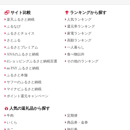
サイト比較
ランキングから探す
楽天ふるさと納税
人気ランキング
ふるなび
還元率ランキング
ふるさとチョイス
家電ランキング
さとふる
高額ランキング
ふるさとプレミアム
一人暮らし
ANAのふるさと納税
食べ物以外
dショッピングふるさと納税百選
その他のランキング
au PAY ふるさと納税
ふるさと本舗
ヤフーのふるさと納税
マイナビふるさと納税
ポイント還元キャンペーン
人気の返礼品から探す
牛肉
定期便
いくら
商品券・金券
カニ
旅行券