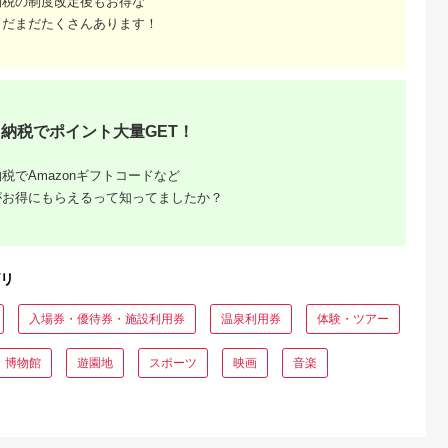
納税の制度改定後もお得な
02
【フィッティング券】
ゴルフクラブのカスタ
まだまだたくさんあります！
マイズ【チケット・ス
ペック要相談・ゴル
フ】
納税でポイント大量GET！
税でAmazonギフトコードなど
がお得にもらえるって知ってましたか？
るさと納
おすす
？
リ
入場券・優待券・施設利用券
温泉利用券
体験・ツアー
・博物館
遊園地
スポーツ
映画
音楽