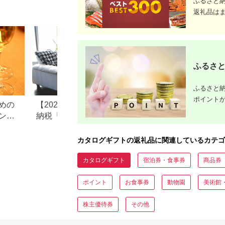
ふるさと
テ）0870
返礼品は
ふるさと
ふるさと納
ポイント
めの
【2026年最新版】ふるさと
フリマアプリのふ
ント
納税「食べ物以外」返礼品
税返礼品の転売は
の還元率ランキング！
め？それとも禁止
カタログギフトの返礼品に関連しているカテゴ
カタログギフト
宿泊券・食事券
商品券
ポイント
お食事券
動物園
美術館
株主優待券
その他