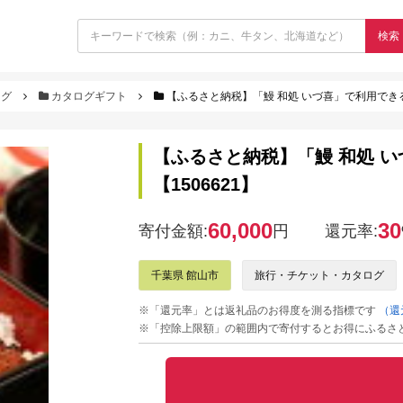
検索
ログ
カタログギフト
【ふるさと納税】「鰻 和処 いづ喜」で利用できるお食
【ふるさと納税】「鰻 和処 いづ
【1506621】
60,000
30
寄付金額:
円
還元率:
千葉県 館山市
旅行・チケット・カタログ
※「還元率」とは返礼品のお得度を測る指標です
（還
※「控除上限額」の範囲内で寄付するとお得にふるさ