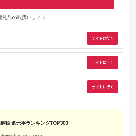
返礼品の取扱いサイト
サイトに行く
サイトに行く
サイトに行く
天ふるさと納
出典：楽天ふるさと納
出典：楽天ふるさと納
出典：楽天ふるさと
税
税
税
原市
茨城県 守谷市
岡山県 和気町
愛知県 扶桑町
と納税】お食
【ふるさと納税】ゴル
【ふるさと納税】DD-
【ふるさと納税】ア
ナ・フォル
フ ウェッジ 【アーテ
10 お墓掃除・管理
ジュ利用券 15,000
1,500円分
ィザン】ARTISAN
サービス
円分 【 扶桑町 】
5.0
5.0
5.0
5.0
海を一望でき
WEDGE S スタンダ
納税 還元率ランキングTOP300
,000
150,000
15,000
50,000
な空間で、厳
ード/46，48，50，
円
寄付金額:
円
寄付金額:
円
寄付金額:
円
島の味覚を堪
52，54，56，58，
リストラン
60°/ スペック要相談