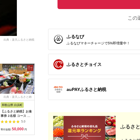
この
ふるなび
出典：楽天ふるさと納税
ふるなびマネーチャージで5%即増量中！
ふるさとチョイス
auPAYふるさと納税
出典：楽天ふるさと納
出典：楽天ふるさと納
出典：楽天ふるさと納
出典：楽
税
税
税
和歌山県 白浜町
岐阜県 土岐市
富山県 高岡市
広島県 三
【ふるさと納税】お食
【ふるさと納税】美濃
【ふるさと納税】ギフ
【ふるさ
事券 2名様 コース 近
焼 陶芸体験 ペアセッ
トガイドTAKAOKA
事券 ゾー
畿大学水産研究所 近
ト ひとり500gずつ
カタログギフト 贈り
トゥナート 
5.0
5.0
5.0
大マグロを食す | 券
【はまぐり窯】
物 プレゼント 高岡 特
（瀬戸内
ふるさと
50,000
17,000
17,000
8
金券 人気 おすすめ 送
[MGG006]
産品 地域のお礼の品
る開放的
寄付金額:
円
寄付金額:
円
寄付金額:
円
寄付金額:
料無料
FAD-0198
選した広
能できる