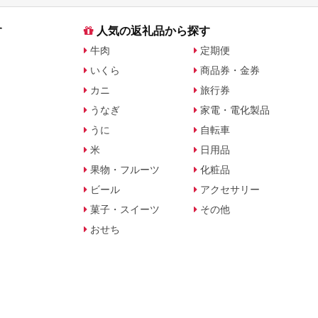
す
人気の返礼品から探す
牛肉
定期便
いくら
商品券・金券
カニ
旅行券
うなぎ
家電・電化製品
うに
自転車
米
日用品
果物・フルーツ
化粧品
ビール
アクセサリー
菓子・スイーツ
その他
おせち