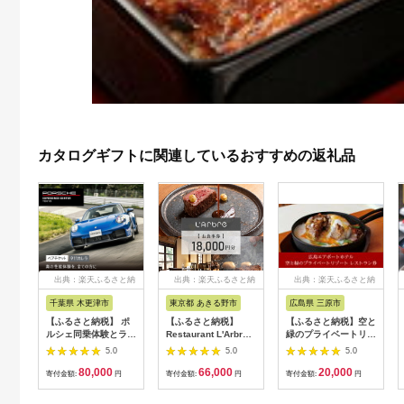
カタログギフトに関連しているおすすめの返礼品
出典：楽天ふるさと納
出典：楽天ふるさと納
出典：楽天ふるさと納
税
税
税
千葉県 木更津市
東京都 あきる野市
広島県 三原市
【ふるさと納税】 ポ
【ふるさと納税】
【ふるさと納税】空と
ルシェ同乗体験とラン
Restaurant L'Arbre
緑のプライベートリゾ
チ ペアチケット
でお使いいただけるお
ートレストラン券5，
5.0
5.0
5.0
（911カレラ）KE008
食事券 18,000円分
000点分 008005
80,000
66,000
20,000
【ラルブル】
寄付金額:
円
寄付金額:
円
寄付金額:
円
【1505144】